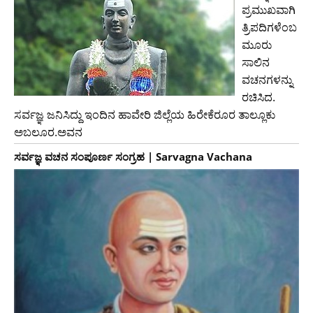
ಪ್ರಮುಖವಾಗಿ
ತ್ರಿಪದಿಗಳೆಂಬ
ಮೂರು
ಸಾಲಿನ
ವಚನಗಳನ್ನು
ರಚಿಸಿದ.
ಸರ್ವಜ್ಞ ಜನಿಸಿದ್ದು ಇಂದಿನ ಹಾವೇರಿ ಜಿಲ್ಲೆಯ ಹಿರೇಕೆರೂರ ತಾಲ್ಲೂಕು
ಅಬಲೂರ.ಅವನ
ಸರ್ವಜ್ಞ ವಚನ ಸಂಪೂರ್ಣ ಸಂಗ್ರಹ | Sarvagna Vachana