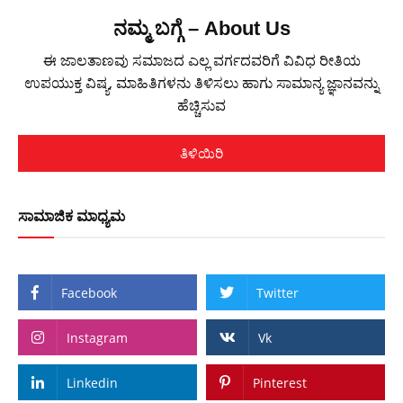
ನಮ್ಮ ಬಗ್ಗೆ – About Us
ಈ ಜಾಲತಾಣವು ಸಮಾಜದ ಎಲ್ಲ ವರ್ಗದವರಿಗೆ ವಿವಿಧ ರೀತಿಯ
ಉಪಯುಕ್ತ ವಿಷ್ಯ, ಮಾಹಿತಿಗಳನು ತಿಳಿಸಲು ಹಾಗು ಸಾಮಾನ್ಯ ಜ್ಞಾನವನ್ನು
ಹೆಚ್ಚಿಸುವ
ತಿಳಿಯಿರಿ
ಸಾಮಾಜಿಕ ಮಾಧ್ಯಮ
Facebook
Twitter
Instagram
Vk
Linkedin
Pinterest