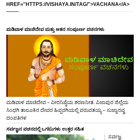
HREF="HTTPS://VISHAYA.IN/TAG/">VACHANA</A>
ಮಡಿವಾಳ ಮಾಚಿದೇವ ಮತ್ತು ಆತನ ಸಂಪೂರ್ಣ ವಚನಗಳು
ಮಡಿವಾಳ ಮಾಚಿದೇವ – ವೀರನಿಷ್ಠೆಯ ಶರಣನೀತ. ವಿಜಾಪುರ ಜಿಲ್ಲೆಯ
ಸಿಂಧಗಿ ತಾಲೂಕಿನ ದೇವರ ಹಿಪ್ಪರಗಿಯಲ್ಲಿ ಪರುವತಯ್ಯ – ಸುಜ್ನಾನವ್ವ
ದಂಪತಿಗಳ
ಸರ್ವಜ್ಞನ ವಚನದಲ್ಲಿ ಒಗಟುಗಳು ಉತ್ತರ ಸಹಿತ
ಸರ್ವಜ್ಞ