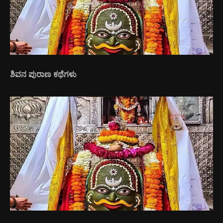
ಶಿವನ ಪುರಾಣ ಕಥೆಗಳು