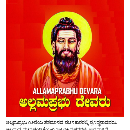
ಅಲ್ಲಮಪ್ರಭು ೧೨ನೆಯ ಶತಮಾನದ ವಚನಕಾರರಲ್ಲಿ ಪ್ರಸಿದ್ಧನಾದವರು.
ಅಲ್ಲಮನ ವಚನಚಂದ್ರಿಕೆಯಲ್ಲಿ 1600+ ವಚನಗಳು ಲಭ್ಯವಾಗಿವೆ.