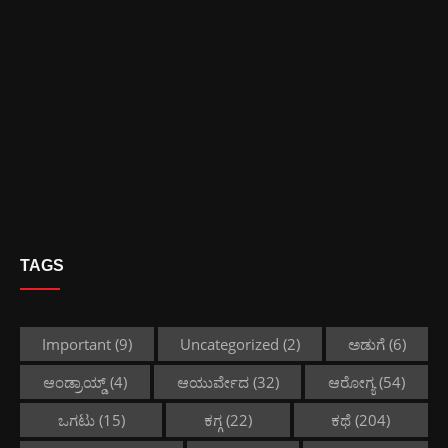
TAGS
Important
(9)
Uncategorized
(2)
ಅಡುಗೆ
(6)
ಆಂಡ್ರಾಯ್ಡ್
(4)
ಆಯುರ್ವೇದ
(32)
ಆರೋಗ್ಯ
(54)
ಒಗಟು
(15)
ಕಗ್ಗ
(22)
ಕಥೆ
(204)