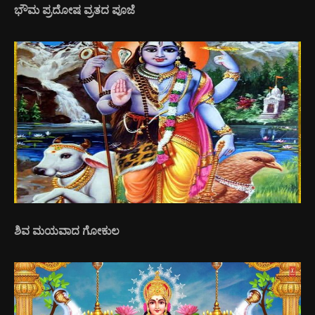
ಭೌಮ ಪ್ರದೋಷ ವ್ರತದ ಪೂಜೆ
ಶಿವ ಮಯವಾದ ಗೋಕುಲ