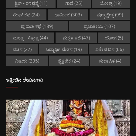
ಕ್ವಿಜ್ - ರಸಪ್ರಶ್ನೆ
(11)
ಗಾದೆ
(25)
ಜೋಕ್ಸ್
(19)
ಝೆನ್ ಕಥೆ
(24)
ಧಾರ್ಮಿಕ
(303)
ಪುಣ್ಯ ಕ್ಷೇತ್ರ
(99)
ಪುರಾಣ ಕಥೆ
(189)
ಪ್ರಜಾಕೀಯ
(107)
ಮಂತ್ರ - ಸ್ತೋತ್ರ
(44)
ಮಕ್ಕಳ ಕಥೆ
(47)
ಯೋಗ
(5)
ವಚನ
(27)
ವಿದ್ಯಾರ್ಥಿ ವೇತನ
(19)
ವಿಶೇಷ ದಿನ
(66)
ವಿಷಯ
(235)
ಶೈಕ್ಷಣಿಕ
(24)
ಸುಭಾಷಿತ
(4)
ಇತ್ತೀಚಿನ ಲೇಖನಗಳು