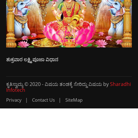
ಶುಕ್ರವಾರ ಲಕ್ಷ್ಮಿ ಪೂಜಾ ವಿಧಾನ
ಕೃತಿಸ್ವಾಮ್ಯ © 2020 - ವಿಷಯ ತಂಡಕ್ಕೆ ಸೇರಿದ್ದು ವಿಷಯ by
Sharadhi
Infotech
Privacy
Contact Us
SiteMap