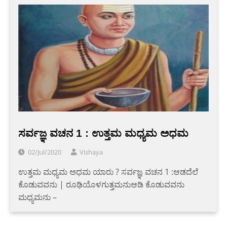
ಸರ್ವಜ್ಞ ವಚನ 1 : ಉತ್ತಮ ಮಧ್ಯಮ ಅಧಮ
02/Jul/2020
Vishaya
ಉತ್ತಮ ಮಧ್ಯಮ ಅಧಮ ಯಾರು ? ಸರ್ವಜ್ಞ ವಚನ 1 :ಆಡದೆಲೆ
ಕೊಡುವವನು | ರೂಢಿಯೊಳಗುತ್ತಮನುಆಡಿ ಕೊಡುವವನು
ಮಧ್ಯಮನು –