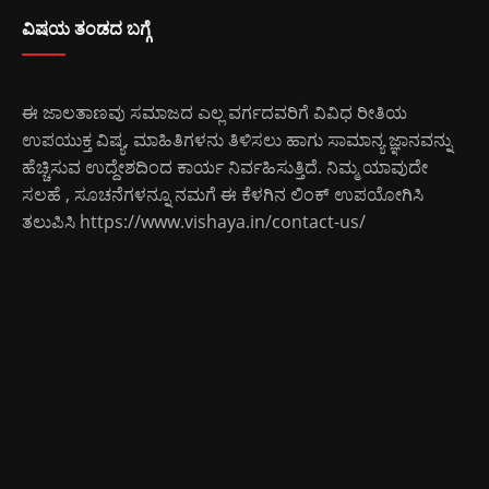
ವಿಷಯ ತಂಡದ ಬಗ್ಗೆ
ಈ ಜಾಲತಾಣವು ಸಮಾಜದ ಎಲ್ಲ ವರ್ಗದವರಿಗೆ ವಿವಿಧ ರೀತಿಯ
ಉಪಯುಕ್ತ ವಿಷ್ಯ, ಮಾಹಿತಿಗಳನು ತಿಳಿಸಲು ಹಾಗು ಸಾಮಾನ್ಯ ಜ್ಞಾನವನ್ನು
ಹೆಚ್ಚಿಸುವ ಉದ್ದೇಶದಿಂದ ಕಾರ್ಯ ನಿರ್ವಹಿಸುತ್ತಿದೆ. ನಿಮ್ಮ ಯಾವುದೇ
ಸಲಹೆ , ಸೂಚನೆಗಳನ್ನೂ ನಮಗೆ ಈ ಕೆಳಗಿನ ಲಿಂಕ್ ಉಪಯೋಗಿಸಿ
ತಲುಪಿಸಿ
https://www.vishaya.in/contact-us/