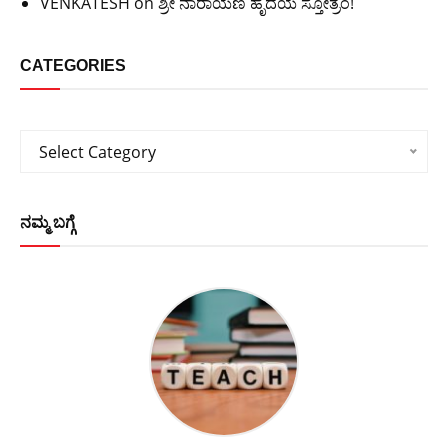
VENKATESH
on
ಶ್ರೀ ನಾರಾಯಣ ಹೃದಯ ಸ್ತೋತ್ರಂ!
CATEGORIES
Categories
Select Category
ನಮ್ಮ ಬಗ್ಗೆ