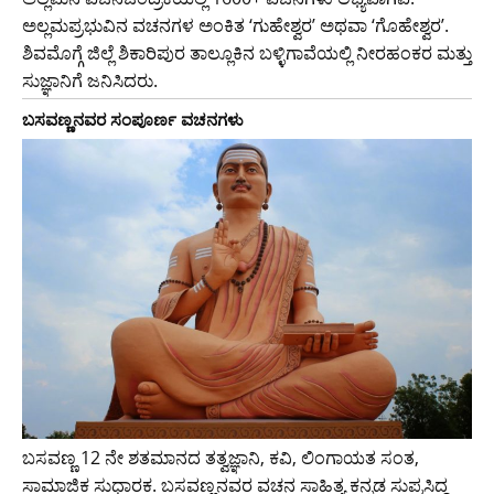
ಅಲ್ಲಮಪ್ರಭುವಿನ ವಚನಗಳ ಅಂಕಿತ ‘ಗುಹೇಶ್ವರ’ ಅಥವಾ ‘ಗೊಹೇಶ್ವರ’.
ಶಿವಮೊಗ್ಗೆ ಜಿಲ್ಲೆ ಶಿಕಾರಿಪುರ ತಾಲ್ಲೂಕಿನ ಬಳ್ಳಿಗಾವೆಯಲ್ಲಿ ನೀರಹಂಕರ ಮತ್ತು
ಸುಜ್ಞಾನಿಗೆ ಜನಿಸಿದರು.
ಬಸವಣ್ಣನವರ ಸಂಪೂರ್ಣ ವಚನಗಳು
ಬಸವಣ್ಣ 12 ನೇ ಶತಮಾನದ ತತ್ವಜ್ಞಾನಿ, ಕವಿ, ಲಿಂಗಾಯತ ಸಂತ,
ಸಾಮಾಜಿಕ ಸುಧಾರಕ. ಬಸವಣ್ಣನವರ ವಚನ ಸಾಹಿತ್ಯ ಕನ್ನಡ ಸುಪ್ರಸಿದ್ದ