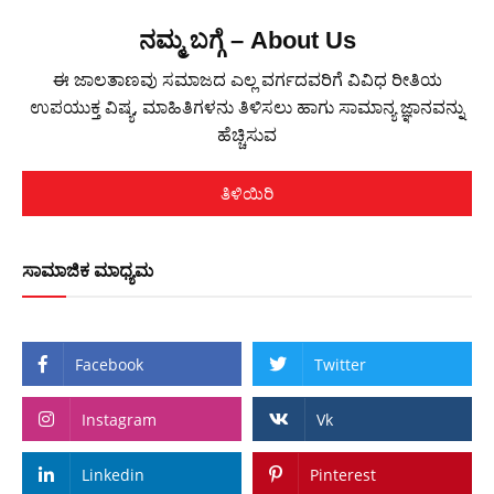
ನಮ್ಮ ಬಗ್ಗೆ – About Us
ಈ ಜಾಲತಾಣವು ಸಮಾಜದ ಎಲ್ಲ ವರ್ಗದವರಿಗೆ ವಿವಿಧ ರೀತಿಯ
ಉಪಯುಕ್ತ ವಿಷ್ಯ, ಮಾಹಿತಿಗಳನು ತಿಳಿಸಲು ಹಾಗು ಸಾಮಾನ್ಯ ಜ್ಞಾನವನ್ನು
ಹೆಚ್ಚಿಸುವ
ತಿಳಿಯಿರಿ
ಸಾಮಾಜಿಕ ಮಾಧ್ಯಮ
Facebook
Twitter
Instagram
Vk
Linkedin
Pinterest