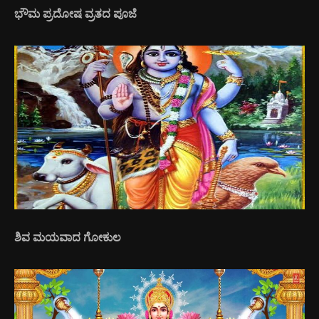
ಭೌಮ ಪ್ರದೋಷ ವ್ರತದ ಪೂಜೆ
ಶಿವ ಮಯವಾದ ಗೋಕುಲ