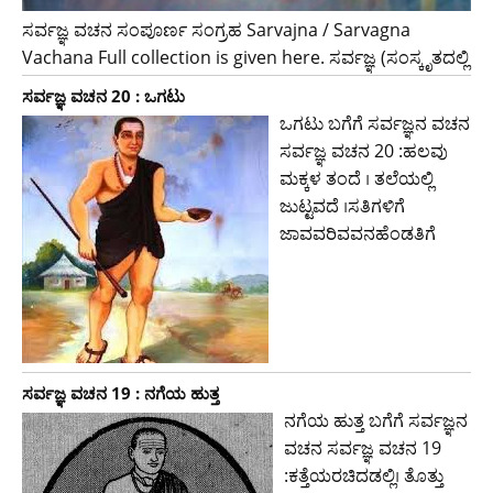
ಸರ್ವಜ್ಞ ವಚನ ಸಂಪೂರ್ಣ ಸಂಗ್ರಹ Sarvajna / Sarvagna
Vachana Full collection is given here. ಸರ್ವಜ್ಞ (ಸಂಸ್ಕೃತದಲ್ಲಿ
ಸರ್ವಜ್ಞ ವಚನ 20 : ಒಗಟು
ಒಗಟು ಬಗೆಗೆ ಸರ್ವಜ್ಞನ ವಚನ
ಸರ್ವಜ್ಞ ವಚನ 20 :ಹಲವು
ಮಕ್ಕಳ ತಂದೆ । ತಲೆಯಲ್ಲಿ
ಜುಟ್ಟವದೆ ।ಸತಿಗಳಿಗೆ
ಜಾವವರಿವವನಹೆಂಡತಿಗೆ
ಸರ್ವಜ್ಞ ವಚನ 19 : ನಗೆಯ ಹುತ್ತ
ನಗೆಯ ಹುತ್ತ ಬಗೆಗೆ ಸರ್ವಜ್ಞನ
ವಚನ ಸರ್ವಜ್ಞ ವಚನ 19
:ಕತ್ತೆಯರಚಿದಡಲ್ಲಿ। ತೊತ್ತು