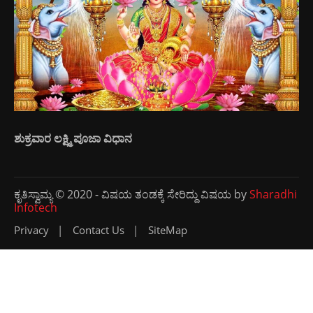
ಶುಕ್ರವಾರ ಲಕ್ಷ್ಮಿ ಪೂಜಾ ವಿಧಾನ
ಕೃತಿಸ್ವಾಮ್ಯ © 2020 - ವಿಷಯ ತಂಡಕ್ಕೆ ಸೇರಿದ್ದು ವಿಷಯ by
Sharadhi
Infotech
Privacy
Contact Us
SiteMap