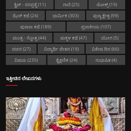
ಕ್ವಿಜ್ - ರಸಪ್ರಶ್ನೆ
(11)
ಗಾದೆ
(25)
ಜೋಕ್ಸ್
(19)
ಝೆನ್ ಕಥೆ
(24)
ಧಾರ್ಮಿಕ
(303)
ಪುಣ್ಯ ಕ್ಷೇತ್ರ
(99)
ಪುರಾಣ ಕಥೆ
(189)
ಪ್ರಜಾಕೀಯ
(107)
ಮಂತ್ರ - ಸ್ತೋತ್ರ
(44)
ಮಕ್ಕಳ ಕಥೆ
(47)
ಯೋಗ
(5)
ವಚನ
(27)
ವಿದ್ಯಾರ್ಥಿ ವೇತನ
(19)
ವಿಶೇಷ ದಿನ
(66)
ವಿಷಯ
(235)
ಶೈಕ್ಷಣಿಕ
(24)
ಸುಭಾಷಿತ
(4)
ಇತ್ತೀಚಿನ ಲೇಖನಗಳು