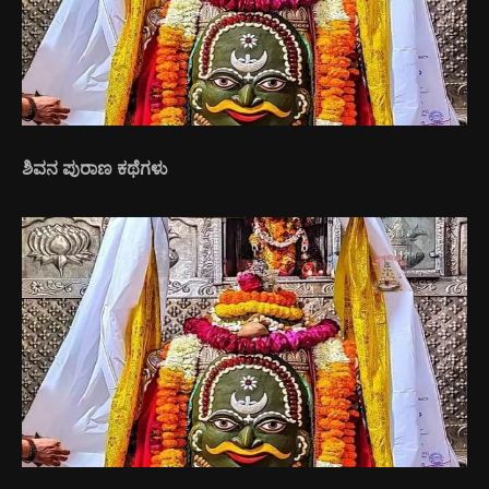
ಶಿವನ ಪುರಾಣ ಕಥೆಗಳು