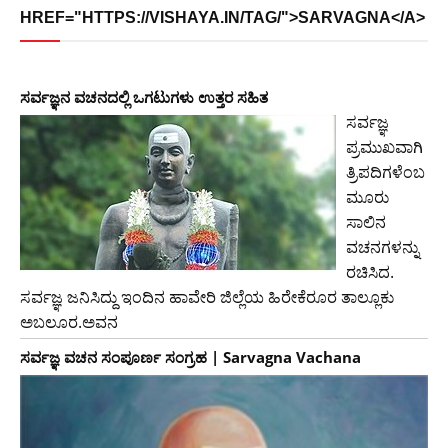
HREF="HTTPS://VISHAYA.IN/TAG/">SARVAGNA</A>
ಸರ್ವಜ್ಞನ ವಚನದಲ್ಲಿ ಒಗಟುಗಳು ಉತ್ತರ ಸಹಿತ
ಸರ್ವಜ್ಞ
ಪ್ರಮುಖವಾಗಿ
ತ್ರಿಪದಿಗಳೆಂಬ
ಮೂರು
ಸಾಲಿನ
ವಚನಗಳನ್ನು
ರಚಿಸಿದ.
ಸರ್ವಜ್ಞ ಜನಿಸಿದ್ದು ಇಂದಿನ ಹಾವೇರಿ ಜಿಲ್ಲೆಯ ಹಿರೇಕೆರೂರ ತಾಲ್ಲೂಕು
ಅಬಲೂರ.ಅವನ
ಸರ್ವಜ್ಞ ವಚನ ಸಂಪೂರ್ಣ ಸಂಗ್ರಹ | Sarvagna Vachana