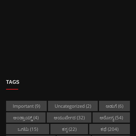
TAGS
Important
(9)
Uncategorized
(2)
ಅಡುಗೆ
(6)
ಆಂಡ್ರಾಯ್ಡ್
(4)
ಆಯುರ್ವೇದ
(32)
ಆರೋಗ್ಯ
(54)
ಒಗಟು
(15)
ಕಗ್ಗ
(22)
ಕಥೆ
(204)