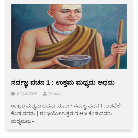
ಸರ್ವಜ್ಞ ವಚನ 1 : ಉತ್ತಮ ಮಧ್ಯಮ ಅಧಮ
02/Jul/2020
Vishaya
ಉತ್ತಮ ಮಧ್ಯಮ ಅಧಮ ಯಾರು ? ಸರ್ವಜ್ಞ ವಚನ 1 :ಆಡದೆಲೆ
ಕೊಡುವವನು | ರೂಢಿಯೊಳಗುತ್ತಮನುಆಡಿ ಕೊಡುವವನು
ಮಧ್ಯಮನು –