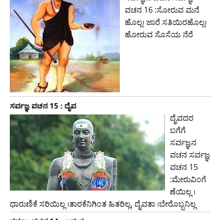
ವಚನ 16 :ಸೋರುವ ಮನೆ
ಹೊಲ್ಲ। ಜಾರೆ ಸತಿಯಿರಹೊಲ್ಲ।
ಹೋರುವ ಸೊಸೆಯ ನೆರೆ
ಸರ್ವಜ್ಞ ವಚನ 15 : ದೈವ
ದೈವದರ
ಬಗೆಗೆ
ಸರ್ವಜ್ಞನ
ವಚನ ಸರ್ವಜ್ಞ
ವಚನ 15
:ಮೇರುವಿಂಗೆ
ಣೆಯಿಲ್ಲ ।
ಧಾರುಣಿಕೆ ಸರಿಯಿಲ್ಲ ।ತಾರಕೆನಿಗಿಂತ ಹಿತರಿಲ್ಲ, ದೈವತಾ ।ಬೇರೊಬ್ಬನಿಲ್ಲ