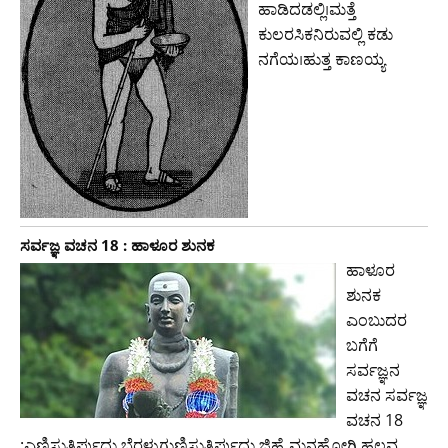
ಹಾಡಿದಡಲ್ಲಿ।ಮತ್ತೆ
ಕುಲರಸಿಕನಿರುವಲ್ಲಿ ಕಡು
ನಗೆಯ।ಹುತ್ತ ಕಾಣಯ್ಯ
ಸರ್ವಜ್ಞ ವಚನ 18 : ಹಾಳೂರ ಶುನಕ
ಹಾಳೂರ
ಶುನಕ
ಎಂಬುದರ
ಬಗೆಗೆ
ಸರ್ವಜ್ಞನ
ವಚನ ಸರ್ವಜ್ಞ
ವಚನ 18
:ಎಣಿಸುತಿರ್ಪುದು ಬೆರಳುಗುಣಿಸುತಿರ್ಪುದು ಜಿಹ್ವೆ ಮನಹೋಗಿ ಹಲವ