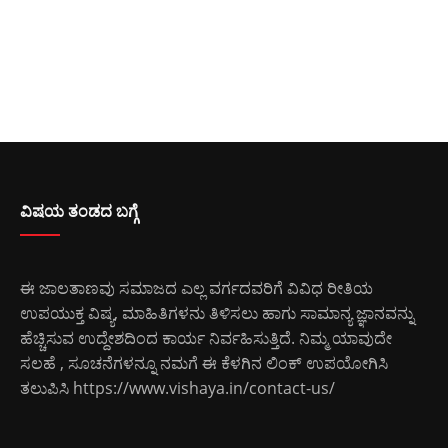
ವಿಷಯ ತಂಡದ ಬಗ್ಗೆ
ಈ ಜಾಲತಾಣವು ಸಮಾಜದ ಎಲ್ಲ ವರ್ಗದವರಿಗೆ ವಿವಿಧ ರೀತಿಯ
ಉಪಯುಕ್ತ ವಿಷ್ಯ, ಮಾಹಿತಿಗಳನು ತಿಳಿಸಲು ಹಾಗು ಸಾಮಾನ್ಯ ಜ್ಞಾನವನ್ನು
ಹೆಚ್ಚಿಸುವ ಉದ್ದೇಶದಿಂದ ಕಾರ್ಯ ನಿರ್ವಹಿಸುತ್ತಿದೆ. ನಿಮ್ಮ ಯಾವುದೇ
ಸಲಹೆ , ಸೂಚನೆಗಳನ್ನೂ ನಮಗೆ ಈ ಕೆಳಗಿನ ಲಿಂಕ್ ಉಪಯೋಗಿಸಿ
ತಲುಪಿಸಿ
https://www.vishaya.in/contact-us/