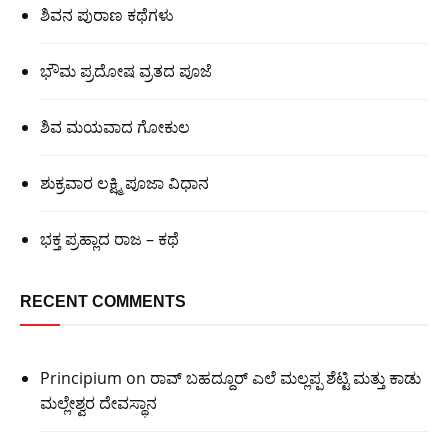
ಶಿವನ ಪುರಾಣ ಕಥೆಗಳು
ಭೌಮ ಪ್ರದೋಷ ವ್ರತದ ಪೂಜೆ
ಶಿವ ಮಯವಾದ ಗೋಕುಲ
ಶುಕ್ರವಾರ ಲಕ್ಷ್ಮಿ ಪೂಜಾ ವಿಧಾನ
ಭಕ್ತ ಪ್ರಹ್ಲಾದ ರಾಜ – ಕಥೆ
RECENT COMMENTS
Principium
on
ರಾವ್ ಬಹದ್ದೂರ್ ಎಲೆ ಮಲ್ಲಪ್ಪ ಶೆಟ್ಟಿ ಮತ್ತು ಕಾಡು
ಮಲ್ಲೇಶ್ವರ ದೇವಸ್ಥಾನ