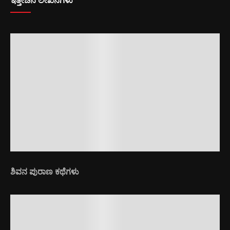
ಇತ್ತೀಚಿನ ಲೇಖನಗಳು
ಶಿವನ ಪುರಾಣ ಕಥೆಗಳು