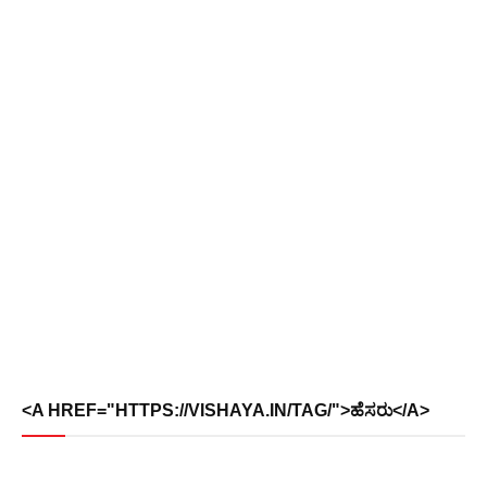
<A HREF="HTTPS://VISHAYA.IN/TAG/">ಹೆಸರು</A>