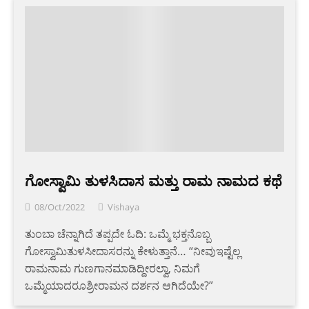
ಗೋಸ್ವಾಮಿ ತುಳಸಿದಾಸ ಮತ್ತು ರಾಮ ನಾಮದ ಕಥೆ
08/Oct/2022
Vishaya
ತುಂಬಾ ಚೆನ್ನಾಗಿದೆ ತಪ್ಪದೇ ಓದಿ: ಒಮ್ಮೆ ಭಕ್ತನೊಬ್ಬ
ಗೋಸ್ವಾಮಿತುಳಸೀದಾಸರನ್ನು ಕೇಳುತ್ತಾನೆ… “ನೀವುಇಷ್ಟೆಲ್ಲ
ರಾಮನಾಮ ಗುಣಗಾನಮಾಡಿದ್ದೀರಲ್ವಾ, ನಿಮಗೆ
ಒಮ್ಮೆಯಾದರೂಶ್ರೀರಾಮನ ದರ್ಶನ ಆಗಿದೆಯೇ?”