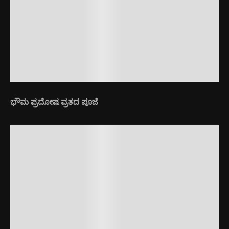
ಭೌಮ ಪ್ರದೋಷ ವ್ರತದ ಪೂಜೆ