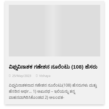
ವಿಘ್ನವಿನಾಶಕ ಗಣೇಶನ ನೂರೆಂಟು (108) ಹೆಸರು
25/May/2023
Vishaya
ವಿಘ್ನವಿನಾಶಕನಾದ ಗಣೇಶನ ನೂರೆಂಟು(108) ಹೆಸರುಗಳು ಮತ್ತು
ಹೆಸರಿನ ಅರ್ಥ… 1) ಅಖುರಥ – ಇಲಿಯನ್ನು ತನ್ನ
ವಾಹನವಾಗಿರಿಸಿಕೊಂಡವ 2) ಆಲಂಪತ-