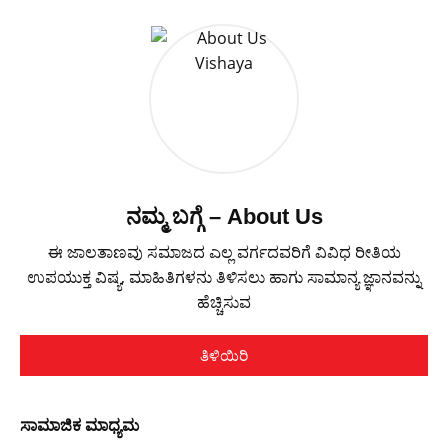
ನಮ್ಮ ಬಗ್ಗೆ – About Us
ಈ ಜಾಲತಾಣವು ಸಮಾಜದ ಎಲ್ಲ ವರ್ಗದವರಿಗೆ ವಿವಿಧ ರೀತಿಯ
ಉಪಯುಕ್ತ ವಿಷ್ಯ, ಮಾಹಿತಿಗಳನು ತಿಳಿಸಲು ಹಾಗು ಸಾಮಾನ್ಯ ಜ್ಞಾನವನ್ನು
ಹೆಚ್ಚಿಸುವ
ತಿಳಿಯಿರಿ
ಸಾಮಾಜಿಕ ಮಾಧ್ಯಮ