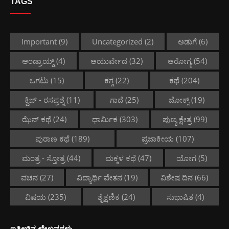
TAGS
Important
(9)
Uncategorized
(2)
ಅಡುಗೆ
(6)
ಆಂಡ್ರಾಯ್ಡ್
(4)
ಆಯುರ್ವೇದ
(32)
ಆರೋಗ್ಯ
(54)
ಒಗಟು
(15)
ಕಗ್ಗ
(22)
ಕಥೆ
(204)
ಕ್ವಿಜ್ - ರಸಪ್ರಶ್ನೆ
(11)
ಗಾದೆ
(25)
ಜೋಕ್ಸ್
(19)
ಝೆನ್ ಕಥೆ
(24)
ಧಾರ್ಮಿಕ
(303)
ಪುಣ್ಯ ಕ್ಷೇತ್ರ
(99)
ಪುರಾಣ ಕಥೆ
(189)
ಪ್ರಜಾಕೀಯ
(107)
ಮಂತ್ರ - ಸ್ತೋತ್ರ
(44)
ಮಕ್ಕಳ ಕಥೆ
(47)
ಯೋಗ
(5)
ವಚನ
(27)
ವಿದ್ಯಾರ್ಥಿ ವೇತನ
(19)
ವಿಶೇಷ ದಿನ
(66)
ವಿಷಯ
(235)
ಶೈಕ್ಷಣಿಕ
(24)
ಸುಭಾಷಿತ
(4)