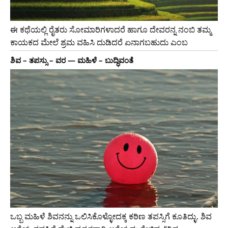
ಈ ಕಥೆಯಲ್ಲಿ ರೈತರು ಸೋಮಾರಿಗಳಾದರೆ ಹಾಗೂ ದೇವರನ್ನ ನಂಬಿ ತಮ್ಮ
ಕಾಯಕದ ಮೇಲೆ ಶ್ರಮ ವಹಿಸಿ ದುಡಿದರೆ ಏನಾಗಬಹುದು ಎಂಬ
ಶಿವ – ತಪಸ್ಸು – ವರ — ಮಹಿಳೆ – ಬುದ್ಧಿವಂತೆ
ಒಬ್ಬ ಮಹಿಳೆ ಶಿವನನ್ನು ಒಲಿಸಿಕೊಳ್ಳೋದಕ್ಕ ಕಠಿಣ ತಪಸ್ಸಿಗೆ ಕೂತಿದ್ಳು. ಶಿವ