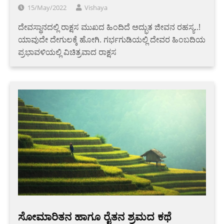
15/May/2022
Vishaya
ದೇವಸ್ಥಾನದಲ್ಲಿ ರಾಕ್ಷಸ ಮುಖದ ಹಿಂದಿದೆ ಅದ್ಭುತ ಜೀವನ ರಹಸ್ಯ..!
ಯಾವುದೇ ದೇಗುಲಕ್ಕೆ ಹೋಗಿ. ಗರ್ಭಗುಡಿಯಲ್ಲಿ ದೇವರ ಹಿಂಬದಿಯ
ಪ್ರಭಾವಳಿಯಲ್ಲಿ ವಿಚಿತ್ರವಾದ ರಾಕ್ಷಸ
ಸೋಮಾರಿತನ ಹಾಗೂ ರೈತನ ಶ್ರಮದ ಕಥೆ