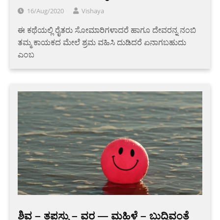
16/Aug/2020
Vishaya
ಈ ಕಥೆಯಲ್ಲಿ ರೈತರು ಸೋಮಾರಿಗಳಾದರೆ ಹಾಗೂ ದೇವರನ್ನ ನಂಬಿ
ತಮ್ಮ ಕಾಯಕದ ಮೇಲೆ ಶ್ರಮ ವಹಿಸಿ ದುಡಿದರೆ ಏನಾಗಬಹುದು
ಎಂಬ
ಶಿವ – ತಪಸ್ಸು – ವರ — ಮಹಿಳೆ – ಬುದ್ಧಿವಂತೆ