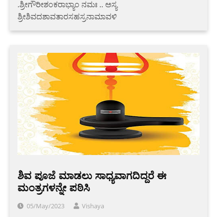
.ಶ್ರೀಗೌರೀಶಂಕರಾಭ್ಯಾಂ ನಮಃ .. ಅಸ್ಯ
ಶ್ರೀಶಿವದಶಾವತಾರಸಹಸ್ರನಾಮಾವಳಿ
ಶಿವ ಪೂಜೆ ಮಾಡಲು ಸಾಧ್ಯವಾಗದಿದ್ದರೆ ಈ
ಮಂತ್ರಗಳನ್ನೇ ಪಠಿಸಿ
05/May/2023
Vishaya