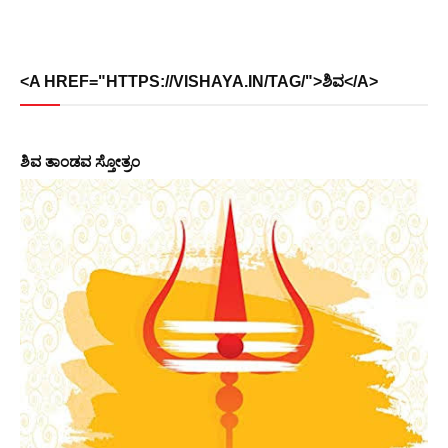
<A HREF="HTTPS://VISHAYA.IN/TAG/">ಶಿವ</A>
ಶಿವ ತಾಂಡವ ಸ್ತೋತ್ರಂ