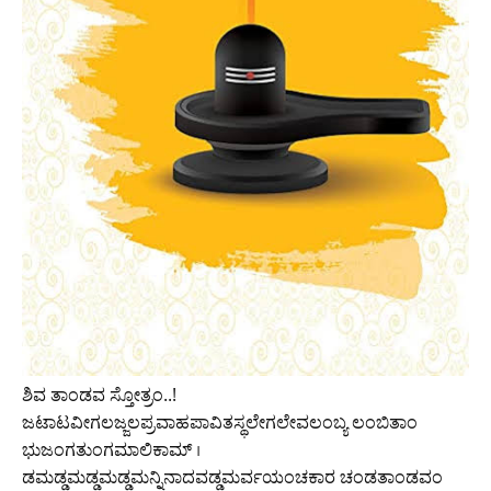
ಶಿವ ತಾಂಡವ ಸ್ತೋತ್ರಂ..!
ಜಟಾಟವೀಗಲಜ್ಜಲಪ್ರವಾಹಪಾವಿತಸ್ಥಲೇಗಲೇವಲಂಬ್ಯ ಲಂಬಿತಾಂ
ಭುಜಂಗತುಂಗಮಾಲಿಕಾಮ್ ।
ಡಮಡ್ಡಮಡ್ಡಮಡ್ಡಮನ್ನಿನಾದವಡ್ಡಮರ್ವಯಂಚಕಾರ ಚಂಡತಾಂಡವಂ