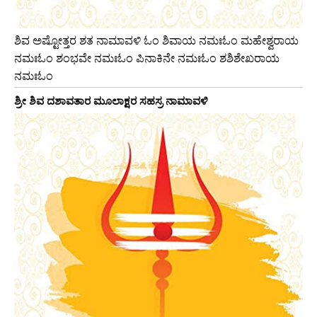
ಶಿವ ಅಷ್ಟೋತ್ತರ ಶತ ನಾಮಾವಳಿ ಓಂ ಶಿವಾಯ ನಮಃಓಂ ಮಹೇಶ್ವರಾಯ
ನಮಃಓಂ ಶಂಭವೇ ನಮಃಓಂ ಪಿನಾಕಿನೇ ನಮಃಓಂ ಶಶಿಶೇಖರಾಯ
ನಮಃಓಂ
ಶ್ರೀ ಶಿವ ದಶಾವತಾರ ಮೂಲಾಕ್ಷರ ಸಹಸ್ರ ನಾಮಾವಳಿ