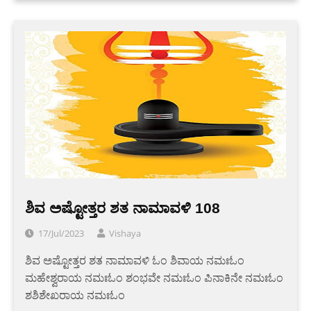
ಶಿವ ಅಷ್ಟೋತ್ತರ ಶತ ನಾಮಾವಳಿ 108
17/Jul/2023
Vishaya
ಶಿವ ಅಷ್ಟೋತ್ತರ ಶತ ನಾಮಾವಳಿ ಓಂ ಶಿವಾಯ ನಮಃಓಂ
ಮಹೇಶ್ವರಾಯ ನಮಃಓಂ ಶಂಭವೇ ನಮಃಓಂ ಪಿನಾಕಿನೇ ನಮಃಓಂ
ಶಶಿಶೇಖರಾಯ ನಮಃಓಂ