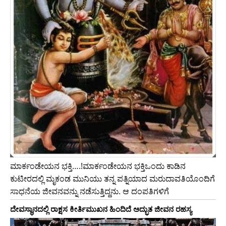
ಮಾರ್ಕಂಡೇಯನ ಭಕ್ತಿ….!ಮಾರ್ಕಂಡೇಯನ ಭಕ್ತಿಒಂದು ಕಾಡಿನ
ಕುಟೀರದಲ್ಲಿ ಮೃಕಂಡ ಮುನಿಯು ತನ್ನ ಪತ್ನಿಯಾದ ಮರುದಾವತಿಯೊಂದಿಗೆ
ಸಾಧನೆಯ ಜೀವನವನ್ನು ನಡೆಸುತ್ತಿದ್ದನು. ಆ ದಂಪತಿಗಳಿಗೆ
ದೇವಸ್ಥಾನದಲ್ಲಿ ರಾಕ್ಷಸ ಕೀರ್ತಿಮುಖನ ಹಿಂದಿದೆ ಅದ್ಭುತ ಜೀವನ ರಹಸ್ಯ