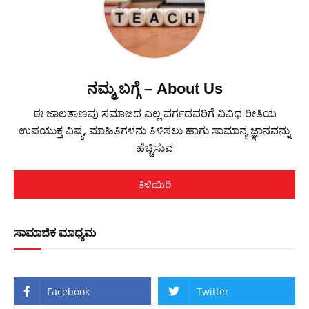
ನಮ್ಮ ಬಗ್ಗೆ – About Us
ಈ ಜಾಲತಾಣವು ಸಮಾಜದ ಎಲ್ಲ ವರ್ಗದವರಿಗೆ ವಿವಿಧ ರೀತಿಯ
ಉಪಯುಕ್ತ ವಿಷ್ಯ, ಮಾಹಿತಿಗಳನು ತಿಳಿಸಲು ಹಾಗು ಸಾಮಾನ್ಯ ಜ್ಞಾನವನ್ನು
ಹೆಚ್ಚಿಸುವ
ತಿಳಿಯಿರಿ
ಸಾಮಾಜಿಕ ಮಾಧ್ಯಮ
Facebook
Twitter