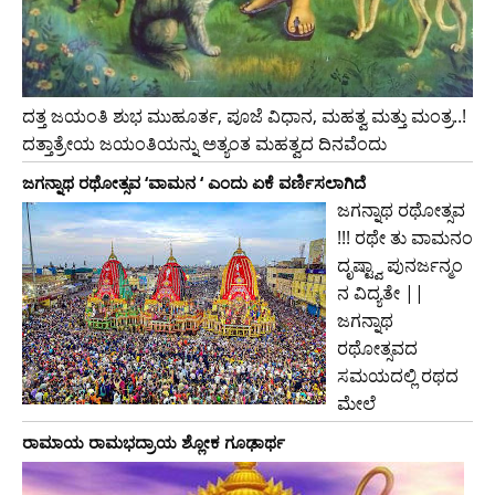
ದತ್ತ ಜಯಂತಿ ಶುಭ ಮುಹೂರ್ತ, ಪೂಜೆ ವಿಧಾನ, ಮಹತ್ವ ಮತ್ತು ಮಂತ್ರ..!
ದತ್ತಾತ್ರೇಯ ಜಯಂತಿಯನ್ನು ಅತ್ಯಂತ ಮಹತ್ವದ ದಿನವೆಂದು
ಜಗನ್ನಾಥ ರಥೋತ್ಸವ ‘ವಾಮನ ‘ ಎಂದು ಏಕೆ ವರ್ಣಿಸಲಾಗಿದೆ
ಜಗನ್ನಾಥ ರಥೋತ್ಸವ
!!! ರಥೇ ತು ವಾಮನಂ
ದೃಷ್ಟ್ವಾ ಪುನರ್ಜನ್ಮಂ
ನ ವಿದ್ಯತೇ ||
ಜಗನ್ನಾಥ
ರಥೋತ್ಸವದ
ಸಮಯದಲ್ಲಿ ರಥದ
ಮೇಲೆ
ರಾಮಾಯ ರಾಮಭದ್ರಾಯ ಶ್ಲೋಕ ಗೂಢಾರ್ಥ