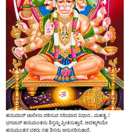
ಹನುಮಾನ್‌ ಚಾಲೀಸಾ ಪಠಿಸುವ ಸರಿಯಾದ ವಿಧಾನ…ಮಹತ್ವ..!
ಭಗವಾನ್‌ ಹನುಮಂತನು ಶಿಸ್ತನ್ನು ಪ್ರೀತಿಸುತ್ತಾನೆ. ಅದಕ್ಕಾಗಿಯೇ
ಹನುಮಂತನ ಭಕ್ತರು ಸಹ ಶಿಸ್ತನ್ನು ಅನುಸರಿಸುತ್ತಾರೆ.