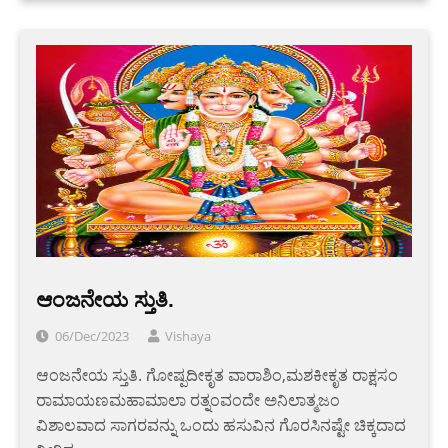
ಆಂಜನೇಯ ಸ್ತುತಿ.
06/Dec/2023
Vishaya
ಆಂಜನೇಯ ಸ್ತುತಿ. ಗೋಷ್ಪದೀಕೃತ ವಾರಾಶಿಂ,ಮಶಕೀಕೃತ ರಾಕ್ಷಸಂ
ರಾಮಾಯಣಮಹಾಮಾಲಾ ರತ್ನಂವಂದೇ ಅನಿಲಾತ್ಮಜಂ
ವಿಶಾಲವಾದ ಸಾಗರವನ್ನು ಒಂದು ಹಸುವಿನ ಗೊರಸಿನಷ್ಟೇ ಚಿಕ್ಕದಾದ