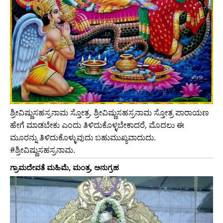
ಶ್ರೀವಿಷ್ಣುಸಹಸ್ರನಾಮ ಸ್ತೋತ್ರ. ಶ್ರೀವಿಷ್ಣುಸಹಸ್ರನಾಮ ಸ್ತೋತ್ರ ಪಾರಾಯಣ
ಹೇಗೆ ಮಾಡಬೇಕು ಎಂದು ತಿಳಿದುಕೊಳ್ಳಬೇಕಾದರೆ, ಮೊದಲು ಈ
ಮೂರನ್ನು ತಿಳಿದುಕೊಳ್ಳುವುದು ಬಹುಮುಖ್ಯವಾದುದು.
#ಶ್ರೀವಿಷ್ಣುಸಹಸ್ರನಾಮ.
ಗ್ರಾಮದೇವತೆ ಮಹಿಮೆ, ಮಂತ್ರ, ಅನುಗ್ರಹ