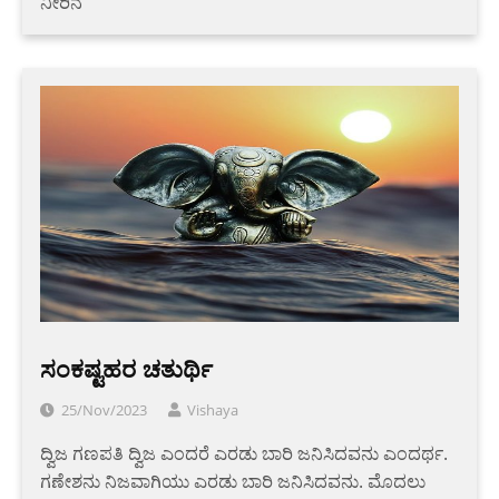
ನೀರಿನ
ಸಂಕಷ್ಟಹರ ಚತುರ್ಥಿ
25/Nov/2023
Vishaya
ದ್ವಿಜ ಗಣಪತಿ ದ್ವಿಜ ಎಂದರೆ ಎರಡು ಬಾರಿ ಜನಿಸಿದವನು ಎಂದರ್ಥ.
ಗಣೇಶನು ನಿಜವಾಗಿಯು ಎರಡು ಬಾರಿ ಜನಿಸಿದವನು. ಮೊದಲು