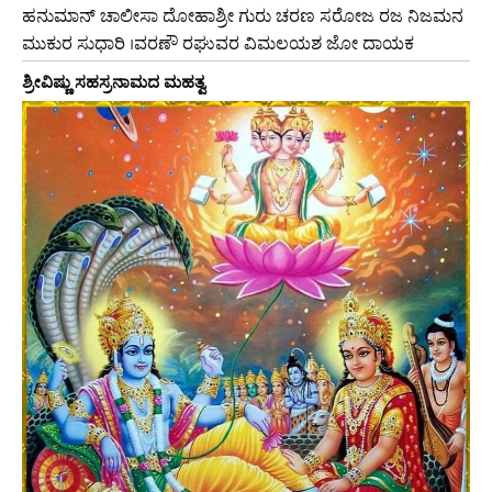
ಹನುಮಾನ್ ಚಾಲೀಸಾ ದೋಹಾಶ್ರೀ ಗುರು ಚರಣ ಸರೋಜ ರಜ ನಿಜಮನ
ಮುಕುರ ಸುಧಾರಿ ।ವರಣೌ ರಘುವರ ವಿಮಲಯಶ ಜೋ ದಾಯಕ
ಶ್ರೀವಿಷ್ಣು ಸಹಸ್ರನಾಮದ ಮಹತ್ವ