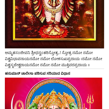
ಅಮೃತಸಂಜೀವನಿ ಶ್ರೀಧನ್ವಂತರಿಸ್ತೋತ್ರ..! ಸ್ತೋತ್ರ ನಮೋ ನಮೋ
ವಿಶ್ವವಿಭಾವನಾಯನಮೋ ನಮೋ ಲೋಕಸುಖಪ್ರದಾಯ ।ನಮೋ ನಮೋ
ವಿಶ್ವಸೃಜೇಶ್ವರಾಯನಮೋ ನಮೋ ನಮೋ ಮುಕ್ತಿವರಪ್ರದಾಯ ॥
ಹನುಮಾನ್‌ ಚಾಲೀಸಾ ಪಠಿಸುವ ಸರಿಯಾದ ವಿಧಾನ