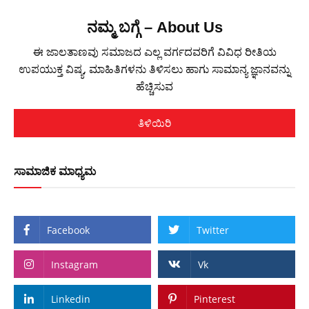
ನಮ್ಮ ಬಗ್ಗೆ – About Us
ಈ ಜಾಲತಾಣವು ಸಮಾಜದ ಎಲ್ಲ ವರ್ಗದವರಿಗೆ ವಿವಿಧ ರೀತಿಯ
ಉಪಯುಕ್ತ ವಿಷ್ಯ, ಮಾಹಿತಿಗಳನು ತಿಳಿಸಲು ಹಾಗು ಸಾಮಾನ್ಯ ಜ್ಞಾನವನ್ನು
ಹೆಚ್ಚಿಸುವ
ತಿಳಿಯಿರಿ
ಸಾಮಾಜಿಕ ಮಾಧ್ಯಮ
Facebook
Twitter
Instagram
Vk
Linkedin
Pinterest