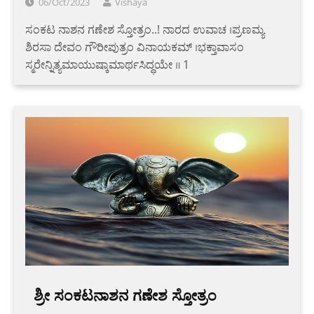
06/Oct/2023
Vishaya
ಸಂಕಟ ನಾಶನ ಗಣೇಶ ಸ್ತೋತ್ರಂ..! ನಾರದ ಉವಾಚ ।ಪ್ರಣಮ್ಯ
ಶಿರಸಾ ದೇವಂ ಗೌರೀಪುತ್ರಂ ವಿನಾಯಕಮ್ ।ಭಕ್ತಾವಾಸಂ
ಸ್ಮರೇನ್ನಿತ್ಯಮಾಯುಷ್ಕಾಮಾರ್ಥಸಿದ್ಧಯೇ ॥ 1
‌ ‌ ಶ್ರೀ ಸಂಕಟನಾಶನ ಗಣೇಶ ಸ್ತೋತ್ರಂ