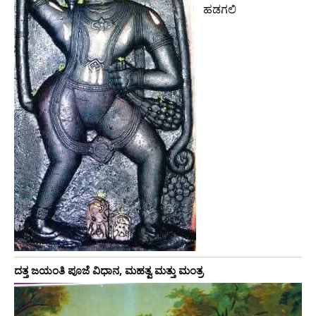
ಹಡಗಲಿ
ದತ್ತ ಜಯಂತಿ ಪೂಜೆ ವಿಧಾನ, ಮಹತ್ವ ಮತ್ತು ಮಂತ್ರ