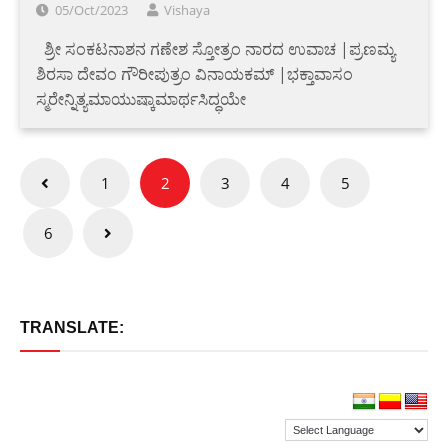
05/Oct/2023
Vishaya
‌ ‌ ಶ್ರೀ ಸಂಕಟನಾಶನ ಗಣೇಶ ಸ್ತೋತ್ರಂ ನಾರದ ಉವಾಚ |ಪ್ರಣಮ್ಯ
ಶಿರಸಾ ದೇವಂ ಗೌರೀಪುತ್ರಂ ವಿನಾಯಕಮ್ |ಭಕ್ತಾವಾಸಂ
ಸ್ಮರೇನ್ನಿತ್ಯಮಾಯುಷ್ಕಾಮಾರ್ಥಸಿದ್ಧಯೇ
Posts
1
2
3
4
5
pagination
6
TRANSLATE: