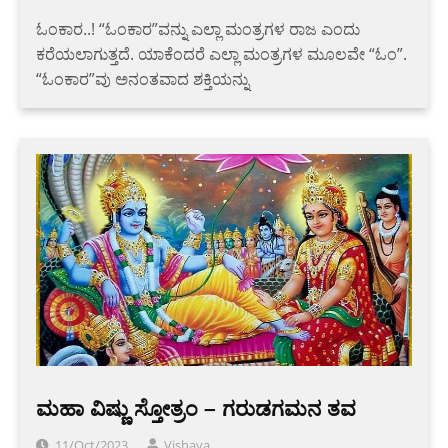
ಓಂಕಾರ..! “ಓಂಕಾರ”ವನ್ನು ಎಲ್ಲಾ ಮಂತ್ರಗಳ ರಾಜ ಎಂದು
ಕರೆಯಲಾಗುತ್ತದೆ. ಯಾಕೆಂದರೆ ಎಲ್ಲಾ ಮಂತ್ರಗಳ ಮೂಲವೇ “ಓಂ”.
“ಓಂಕಾರ”ವು ಅನಂತವಾದ ಶಕ್ತಿಯನ್ನು
ಮಹಾ ವಿಷ್ಣು ಸ್ತೋತ್ರಂ – ಗರುಡಗಮನ ತವ
11/Oct/2023
Vishaya