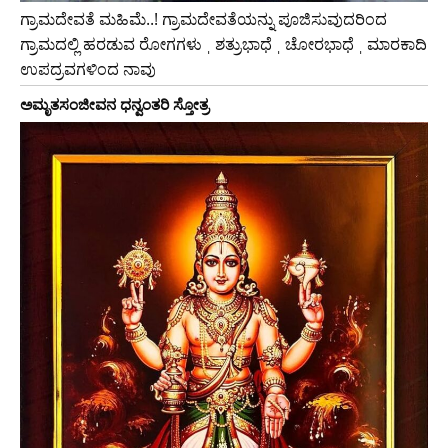
ಗ್ರಾಮದೇವತೆ ಮಹಿಮೆ..! ಗ್ರಾಮದೇವತೆಯನ್ನು ಪೂಜಿಸುವುದರಿಂದ
ಗ್ರಾಮದಲ್ಲಿ ಹರಡುವ ರೋಗಗಳು ˌ ಶತ್ರುಭಾಧೆ ˌ ಚೋರಭಾಧೆ ˌ ಮಾರಕಾದಿ
ಉಪದ್ರವಗಳಿಂದ ನಾವು
ಅಮೃತಸಂಜೀವನ ಧನ್ವಂತರಿ ಸ್ತೋತ್ರ