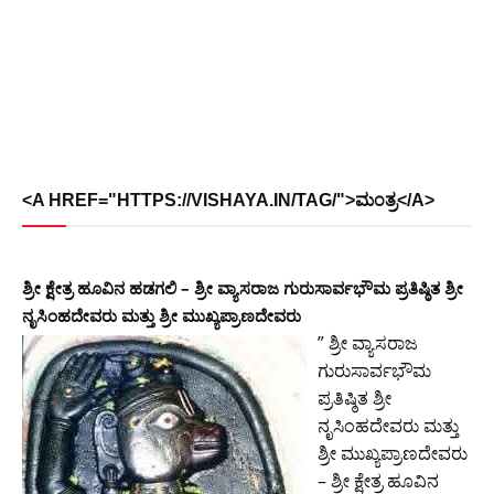
<A HREF="HTTPS://VISHAYA.IN/TAG/">ಮಂತ್ರ</A>
ಶ್ರೀ ಕ್ಷೇತ್ರ ಹೂವಿನ ಹಡಗಲಿ – ಶ್ರೀ ವ್ಯಾಸರಾಜ ಗುರುಸಾರ್ವಭೌಮ ಪ್ರತಿಷ್ಠಿತ ಶ್ರೀ
ನೃಸಿಂಹದೇವರು ಮತ್ತು ಶ್ರೀ ಮುಖ್ಯಪ್ರಾಣದೇವರು
” ಶ್ರೀ ವ್ಯಾಸರಾಜ
ಗುರುಸಾರ್ವಭೌಮ
ಪ್ರತಿಷ್ಠಿತ ಶ್ರೀ
ನೃಸಿಂಹದೇವರು ಮತ್ತು
ಶ್ರೀ ಮುಖ್ಯಪ್ರಾಣದೇವರು
– ಶ್ರೀ ಕ್ಷೇತ್ರ ಹೂವಿನ