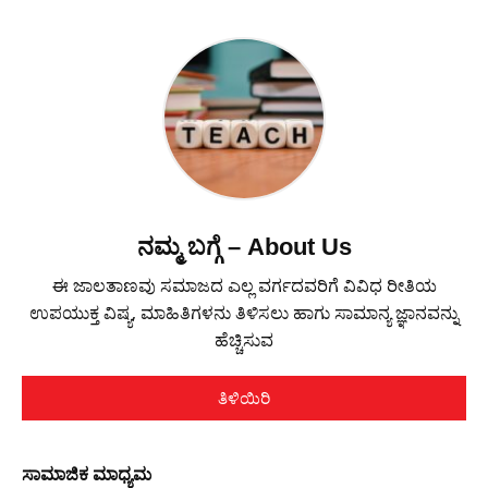
ನಮ್ಮ ಬಗ್ಗೆ – About Us
ಈ ಜಾಲತಾಣವು ಸಮಾಜದ ಎಲ್ಲ ವರ್ಗದವರಿಗೆ ವಿವಿಧ ರೀತಿಯ
ಉಪಯುಕ್ತ ವಿಷ್ಯ, ಮಾಹಿತಿಗಳನು ತಿಳಿಸಲು ಹಾಗು ಸಾಮಾನ್ಯ ಜ್ಞಾನವನ್ನು
ಹೆಚ್ಚಿಸುವ
ತಿಳಿಯಿರಿ
ಸಾಮಾಜಿಕ ಮಾಧ್ಯಮ