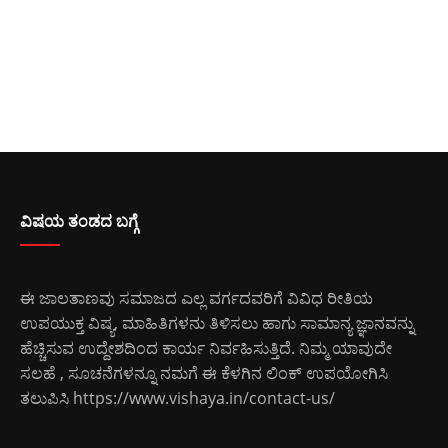
ವಿಷಯ ತಂಡದ ಬಗ್ಗೆ
ಈ ಜಾಲತಾಣವು ಸಮಾಜದ ಎಲ್ಲ ವರ್ಗದವರಿಗೆ ವಿವಿಧ ರೀತಿಯ
ಉಪಯುಕ್ತ ವಿಷ್ಯ, ಮಾಹಿತಿಗಳನು ತಿಳಿಸಲು ಹಾಗು ಸಾಮಾನ್ಯ ಜ್ಞಾನವನ್ನು
ಹೆಚ್ಚಿಸುವ ಉದ್ದೇಶದಿಂದ ಕಾರ್ಯ ನಿರ್ವಹಿಸುತ್ತಿದೆ. ನಿಮ್ಮ ಯಾವುದೇ
ಸಲಹೆ , ಸೂಚನೆಗಳನ್ನೂ ನಮಗೆ ಈ ಕೆಳಗಿನ ಲಿಂಕ್ ಉಪಯೋಗಿಸಿ
ತಲುಪಿಸಿ
https://www.vishaya.in/contact-us/