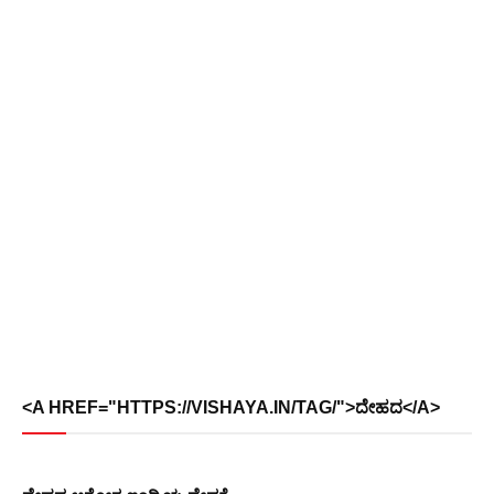
<A HREF="HTTPS://VISHAYA.IN/TAG/">ದೇಹದ</A>