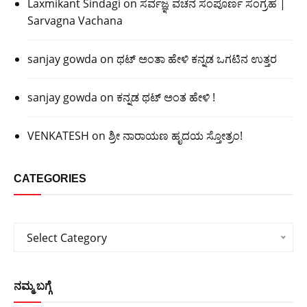
Laxmikant Sindagi
on
ಸರ್ವಜ್ಞ ವಚನ ಸಂಪೂರ್ಣ ಸಂಗ್ರಹ |
Sarvagna Vachana
sanjay gowda
on
ಥಟ್ ಅಂತಾ ಹೇಳಿ ಕನ್ನಡ ಒಗಟಿನ ಉತ್ತರ
sanjay gowda
on
ಕನ್ನಡ ಥಟ್ ಅಂತ ಹೇಳಿ !
VENKATESH
on
ಶ್ರೀ ನಾರಾಯಣ ಹೃದಯ ಸ್ತೋತ್ರಂ!
CATEGORIES
Categories
Select Category
ನಮ್ಮ ಬಗ್ಗೆ