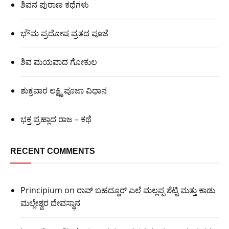
ಶಿವನ ಪುರಾಣ ಕಥೆಗಳು
ಭೌಮ ಪ್ರದೋಷ ವ್ರತದ ಪೂಜೆ
ಶಿವ ಮಯವಾದ ಗೋಕುಲ
ಶುಕ್ರವಾರ ಲಕ್ಷ್ಮಿ ಪೂಜಾ ವಿಧಾನ
ಭಕ್ತ ಪ್ರಹ್ಲಾದ ರಾಜ – ಕಥೆ
RECENT COMMENTS
Principium
on
ರಾವ್ ಬಹದ್ದೂರ್ ಎಲೆ ಮಲ್ಲಪ್ಪ ಶೆಟ್ಟಿ ಮತ್ತು ಕಾಡು
ಮಲ್ಲೇಶ್ವರ ದೇವಸ್ಥಾನ