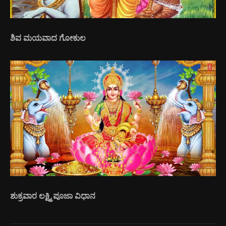
ಶಿವ ಮಯವಾದ ಗೋಕುಲ
ಶುಕ್ರವಾರ ಲಕ್ಷ್ಮಿ ಪೂಜಾ ವಿಧಾನ