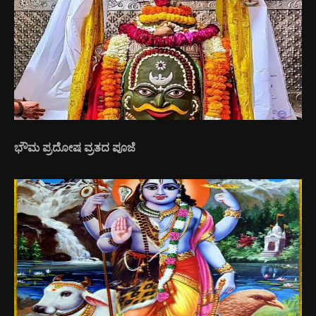
ಭೌಮ ಪ್ರದೋಷ ವ್ರತದ ಪೂಜೆ