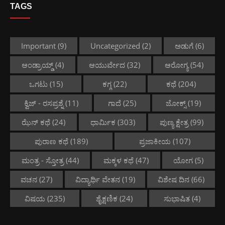
TAGS
Important
(9)
Uncategorized
(2)
ಅಡುಗೆ
(6)
ಆಂಡ್ರಾಯ್ಡ್
(4)
ಆಯುರ್ವೇದ
(32)
ಆರೋಗ್ಯ
(54)
ಒಗಟು
(15)
ಕಗ್ಗ
(22)
ಕಥೆ
(204)
ಕ್ವಿಜ್ - ರಸಪ್ರಶ್ನೆ
(11)
ಗಾದೆ
(25)
ಜೋಕ್ಸ್
(19)
ಝೆನ್ ಕಥೆ
(24)
ಧಾರ್ಮಿಕ
(303)
ಪುಣ್ಯ ಕ್ಷೇತ್ರ
(99)
ಪುರಾಣ ಕಥೆ
(189)
ಪ್ರಜಾಕೀಯ
(107)
ಮಂತ್ರ - ಸ್ತೋತ್ರ
(44)
ಮಕ್ಕಳ ಕಥೆ
(47)
ಯೋಗ
(5)
ವಚನ
(27)
ವಿದ್ಯಾರ್ಥಿ ವೇತನ
(19)
ವಿಶೇಷ ದಿನ
(66)
ವಿಷಯ
(235)
ಶೈಕ್ಷಣಿಕ
(24)
ಸುಭಾಷಿತ
(4)