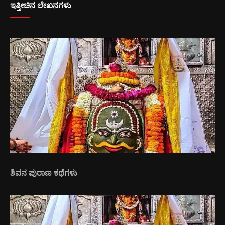
ಇತ್ತೀಚಿನ ಲೇಖನಗಳು
ಶಿವನ ಪುರಾಣ ಕಥೆಗಳು