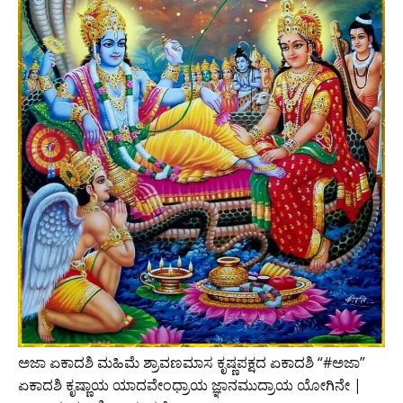
ಅಜಾ ಏಕಾದಶಿ ಮಹಿಮೆ ಶ್ರಾವಣಮಾಸ ಕೃಷ್ಣಪಕ್ಷದ ಏಕಾದಶಿ “#ಅಜಾ”
ಏಕಾದಶಿ ಕೃಷ್ಣಾಯ ಯಾದವೇಂಧ್ರಾಯ ಜ್ಞಾನಮುದ್ರಾಯ ಯೋಗಿನೇ |