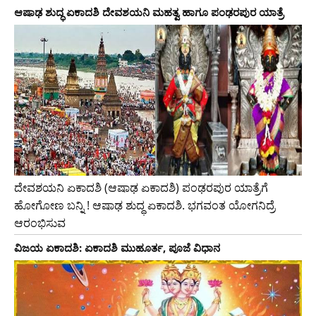
ಆಷಾಢ ಶುದ್ಧ ಏಕಾದಶಿ ದೇವಶಯನಿ ಮಹತ್ವ ಹಾಗೂ ಪಂಢರಪುರ ಯಾತ್ರೆ
ದೇವಶಯನಿ ಏಕಾದಶಿ (ಆಷಾಢ ಏಕಾದಶಿ) ಪಂಢರಪುರ ಯಾತ್ರೆಗೆ
ಹೋಗೋಣ ಬನ್ನಿ ! ಆಷಾಢ ಶುದ್ಧ ಏಕಾದಶಿ. ಭಗವಂತ ಯೋಗನಿದ್ರೆ
ಆರಂಭಿಸುವ
ವಿಜಯ ಏಕಾದಶಿ: ಏಕಾದಶಿ ಮುಹೂರ್ತ, ಪೂಜೆ ವಿಧಾನ