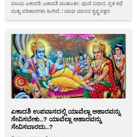
ವಿಜಯ ಏಕಾದಶಿ: ಏಕಾದಶಿ ಮುಹೂರ್ತ, ಪೂಜೆ ವಿಧಾನ, ವ್ರತ ಕಥೆ
ಮತ್ತು ಪರಿಹಾರಗಳು ಹೀಗಿವೆ..! ಮಾಘ ಮಾಸದ ಕೃಷ್ಣ ಪಕ್ಷದ
ಏಕಾದಶಿ ಉಪವಾಸದಲ್ಲಿ ಯಾವೆಲ್ಲಾ ಆಹಾರವನ್ನು
ಸೇವಿಸಬೇಕು..? ಯಾವೆಲ್ಲಾ ಆಹಾರವನ್ನು
ಸೇವಿಸಬಾರದು..?