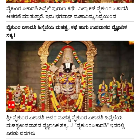
ವೈಕುಂಠ ಏಕಾದಶಿ ಹಿನ್ನೆಲೆ ಪುರಾಣ ಕಥೆ:- ಎಲ್ಲಾ ಕಡೆ ವೈಕುಂಠ ಏಕಾದಶಿ
ಆಚರಣೆ ಮಾಡುತ್ತಾರೆ. ಇದು ಭಗವಾನ್ ಮಹಾವಿಷ್ಣು ನಿದ್ರೆಯಿಂದ
ವೈಕುಂಠ ಏಕಾದಶಿ ಹಿನ್ನೆಲೆಯ ಮಹತ್ವ , ಕಥೆ ಹಾಗು ಉಪವಾಸದ ವೈಜ್ಞಾನಿಕ
ಸತ್ಯ !
ಶ್ರೀ ವೈಕುಂಠ ಏಕಾದಶಿ ಅದರ ಮಹತ್ವ ವೈಕುಂಠ ಏಕಾದಶಿ ಹಿನ್ನೆಲೆಯ
ಮಹತ್ವಉಪವಾಸದ ವೈಜ್ಞಾನಿಕ ಸತ್ಯ….! “ವೈಕುಂಠಏಕಾದಶಿ” ಇದರಲ್ಲಿ
ಎರಡು ಪದಗಳು