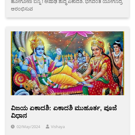
ಹೋಗೋಣ ಬನ್ನಿ ! ಆಷಾಢ ಶುದ್ಧ ಏಕಾದಶಿ. ಭಗವಂತ ಯೋಗನಿದ್ರೆ
ಆರಂಭಿಸುವ
ವಿಜಯ ಏಕಾದಶಿ: ಏಕಾದಶಿ ಮುಹೂರ್ತ, ಪೂಜೆ
ವಿಧಾನ
02/May/2024
Vishaya