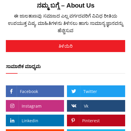
ನಮ್ಮ ಬಗ್ಗೆ – About Us
ಈ ಜಾಲತಾಣವು ಸಮಾಜದ ಎಲ್ಲ ವರ್ಗದವರಿಗೆ ವಿವಿಧ ರೀತಿಯ
ಉಪಯುಕ್ತ ವಿಷ್ಯ, ಮಾಹಿತಿಗಳನು ತಿಳಿಸಲು ಹಾಗು ಸಾಮಾನ್ಯ ಜ್ಞಾನವನ್ನು
ಹೆಚ್ಚಿಸುವ
ತಿಳಿಯಿರಿ
ಸಾಮಾಜಿಕ ಮಾಧ್ಯಮ
Facebook
Twitter
Instagram
Vk
Linkedin
Pinterest