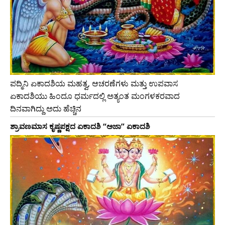
ಪದ್ಮಿನಿ ಏಕಾದಶಿಯ ಮಹತ್ವ, ಆಚರಣೆಗಳು ಮತ್ತು ಉಪವಾಸ
ಏಕಾದಶಿಯು ಹಿಂದೂ ಧರ್ಮದಲ್ಲಿ ಅತ್ಯಂತ ಮಂಗಳಕರವಾದ
ದಿನವಾಗಿದ್ದು ಅದು ಹೆಚ್ಚಿನ
ಶ್ರಾವಣಮಾಸ ಕೃಷ್ಣಪಕ್ಷದ ಏಕಾದಶಿ “ಅಜಾ” ಏಕಾದಶಿ