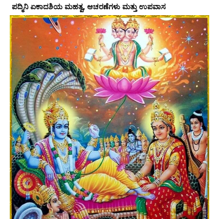
‌ ಪದ್ಮಿನಿ ಏಕಾದಶಿಯ ಮಹತ್ವ, ಆಚರಣೆಗಳು ಮತ್ತು ಉಪವಾಸ