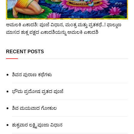
ಅಮಲಕಿ ಏಕಾದಶಿ: ಪೂಜೆ ವಿಧಾನ, ಮಂತ್ರ ಮತ್ತು ವ್ರತಕಥೆ..! ಫಾಲ್ಗುಣ
ಮಾಸದ ಶುಕ್ಲ ಪಕ್ಷದ ಏಕಾದಶಿಯನ್ನು ಅಮಲಕಿ ಏಕಾದಶಿ
RECENT POSTS
ಶಿವನ ಪುರಾಣ ಕಥೆಗಳು
ಭೌಮ ಪ್ರದೋಷ ವ್ರತದ ಪೂಜೆ
ಶಿವ ಮಯವಾದ ಗೋಕುಲ
ಶುಕ್ರವಾರ ಲಕ್ಷ್ಮಿ ಪೂಜಾ ವಿಧಾನ