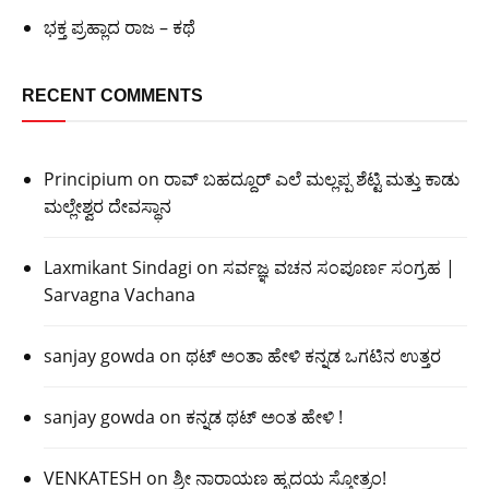
ಭಕ್ತ ಪ್ರಹ್ಲಾದ ರಾಜ – ಕಥೆ
RECENT COMMENTS
Principium
on
ರಾವ್ ಬಹದ್ದೂರ್ ಎಲೆ ಮಲ್ಲಪ್ಪ ಶೆಟ್ಟಿ ಮತ್ತು ಕಾಡು
ಮಲ್ಲೇಶ್ವರ ದೇವಸ್ಥಾನ
Laxmikant Sindagi
on
ಸರ್ವಜ್ಞ ವಚನ ಸಂಪೂರ್ಣ ಸಂಗ್ರಹ |
Sarvagna Vachana
sanjay gowda
on
ಥಟ್ ಅಂತಾ ಹೇಳಿ ಕನ್ನಡ ಒಗಟಿನ ಉತ್ತರ
sanjay gowda
on
ಕನ್ನಡ ಥಟ್ ಅಂತ ಹೇಳಿ !
VENKATESH
on
ಶ್ರೀ ನಾರಾಯಣ ಹೃದಯ ಸ್ತೋತ್ರಂ!