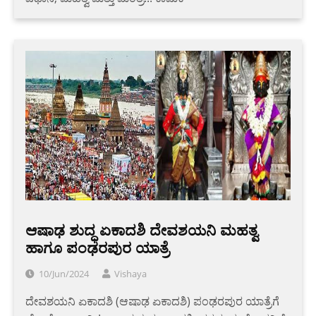
ಆಷಾಢ ಶುದ್ಧ ಏಕಾದಶಿ ದೇವಶಯನಿ ಮಹತ್ವ
ಹಾಗೂ ಪಂಢರಪುರ ಯಾತ್ರೆ
10/Jun/2024
Vishaya
ದೇವಶಯನಿ ಏಕಾದಶಿ (ಆಷಾಢ ಏಕಾದಶಿ) ಪಂಢರಪುರ ಯಾತ್ರೆಗೆ