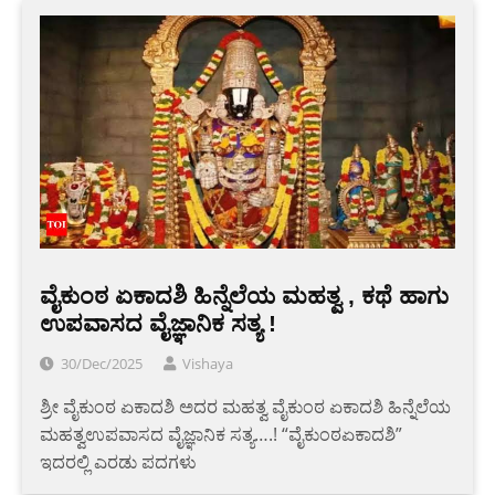
ವೈಕುಂಠ ಏಕಾದಶಿ ಹಿನ್ನೆಲೆಯ ಮಹತ್ವ , ಕಥೆ ಹಾಗು
ಉಪವಾಸದ ವೈಜ್ಞಾನಿಕ ಸತ್ಯ !
30/Dec/2025
Vishaya
ಶ್ರೀ ವೈಕುಂಠ ಏಕಾದಶಿ ಅದರ ಮಹತ್ವ ವೈಕುಂಠ ಏಕಾದಶಿ ಹಿನ್ನೆಲೆಯ
ಮಹತ್ವಉಪವಾಸದ ವೈಜ್ಞಾನಿಕ ಸತ್ಯ….! “ವೈಕುಂಠಏಕಾದಶಿ”
ಇದರಲ್ಲಿ ಎರಡು ಪದಗಳು