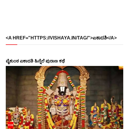
<A HREF="HTTPS://VISHAYA.IN/TAG/">ಏಕಾದಶಿ</A>
ವೈಕುಂಠ ಏಕಾದಶಿ ಹಿನ್ನೆಲೆ ಪುರಾಣ ಕಥೆ