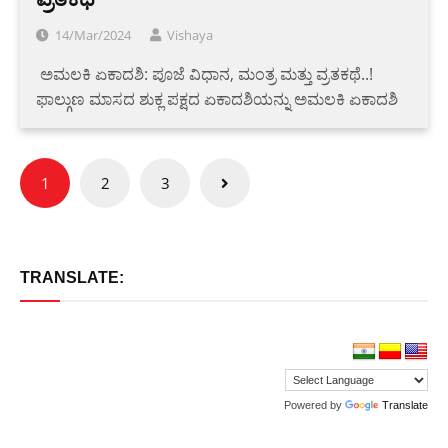
14/Mar/2024
Vishaya
‌ ‌ಅಮಲಕಿ ಏಕಾದಶಿ: ಪೂಜೆ ವಿಧಾನ, ಮಂತ್ರ ಮತ್ತು ವ್ರತಕಥೆ..!
ಫಾಲ್ಗುಣ ಮಾಸದ ಶುಕ್ಲ ಪಕ್ಷದ ಏಕಾದಶಿಯನ್ನು ಅಮಲಕಿ ಏಕಾದಶಿ
Posts
1
2
3
pagination
TRANSLATE:
Powered by
Translate