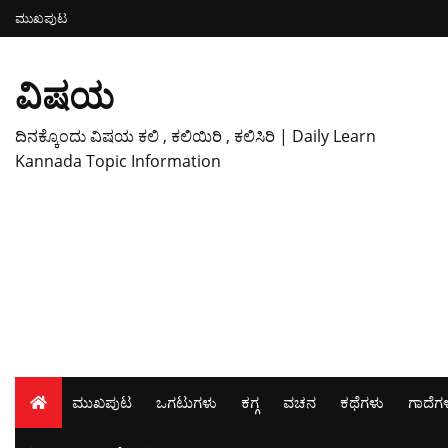
ಮುಖಪುಟ
ವಿಷಯ
ದಿನಕ್ಕೊಂದು ವಿಷಯ ಕಲಿ , ಕಲಿಯಿರಿ , ಕಲಿಸಿರಿ | Daily Learn
Kannada Topic Information
ಮುಖಪುಟ
ಒಗಟುಗಳು
ಕಗ್ಗ
ವಚನ
ಕಥೆಗಳು
ಗಾದೆಗ