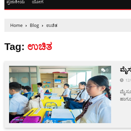
ಪ್ರಜಾಕೀಯ
ಯೋಗ
Home
Blog
ಉಚಿತ
Tag:
ಉಚಿತ
ಮೈಸೂ
0
12
ಮೈಸೂರ
ಹಾಗೂ 