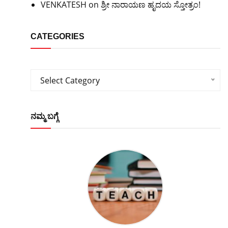
VENKATESH
on
ಶ್ರೀ ನಾರಾಯಣ ಹೃದಯ ಸ್ತೋತ್ರಂ!
CATEGORIES
Categories
Select Category
ನಮ್ಮ ಬಗ್ಗೆ