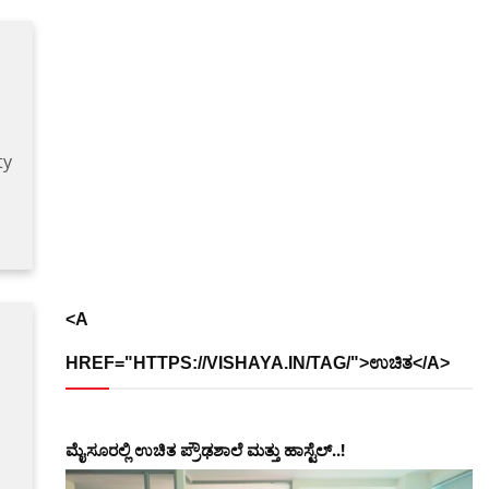
ty
<A
HREF="HTTPS://VISHAYA.IN/TAG/">ಉಚಿತ</A>
ಮೈಸೂರಲ್ಲಿ ಉಚಿತ ಪ್ರೌಢಶಾಲೆ ಮತ್ತು ಹಾಸ್ಟೆಲ್..!