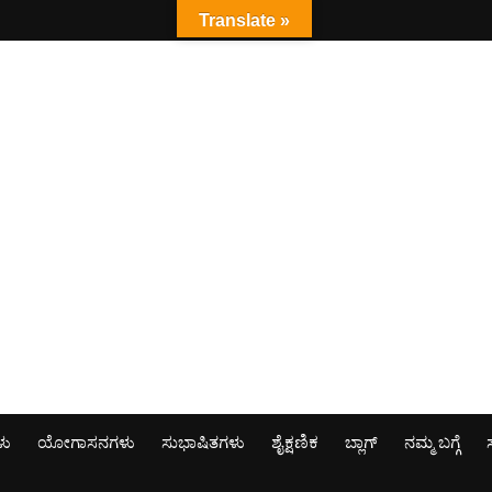
Translate »
ಳು
ಯೋಗಾಸನಗಳು
ಸುಭಾಷಿತಗಳು
ಶೈಕ್ಷಣಿಕ
ಬ್ಲಾಗ್
ನಮ್ಮ ಬಗ್ಗೆ