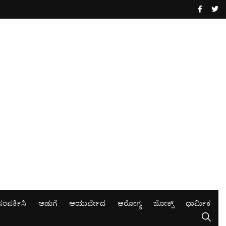
ಸಂಪರ್ಕಿಸಿ
ಅಡುಗೆ
ಆಯುರ್ವೇದ
ಆರೋಗ್ಯ
ಜೋಕ್ಸ್
ಧಾರ್ಮಿಕ