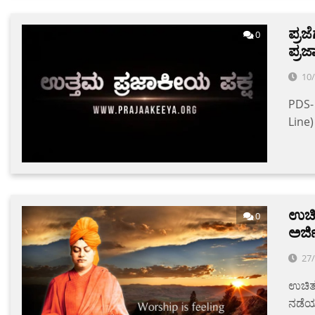
ಪ್ರ
0
ಪ್ರ
10
PDS-
Line)
ಉಚಿತ
0
ಅರ್ಜಿ
27
ಉಚಿತ 
ನಡೆಯು