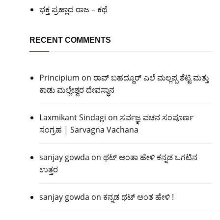
ಭಕ್ತ ಪ್ರಹ್ಲಾದ ರಾಜ – ಕಥೆ
RECENT COMMENTS
Principium
on
ರಾವ್ ಬಹದ್ದೂರ್ ಎಲೆ ಮಲ್ಲಪ್ಪ ಶೆಟ್ಟಿ ಮತ್ತು
ಕಾಡು ಮಲ್ಲೇಶ್ವರ ದೇವಸ್ಥಾನ
Laxmikant Sindagi
on
ಸರ್ವಜ್ಞ ವಚನ ಸಂಪೂರ್ಣ
ಸಂಗ್ರಹ | Sarvagna Vachana
sanjay gowda
on
ಥಟ್ ಅಂತಾ ಹೇಳಿ ಕನ್ನಡ ಒಗಟಿನ
ಉತ್ತರ
sanjay gowda
on
ಕನ್ನಡ ಥಟ್ ಅಂತ ಹೇಳಿ !