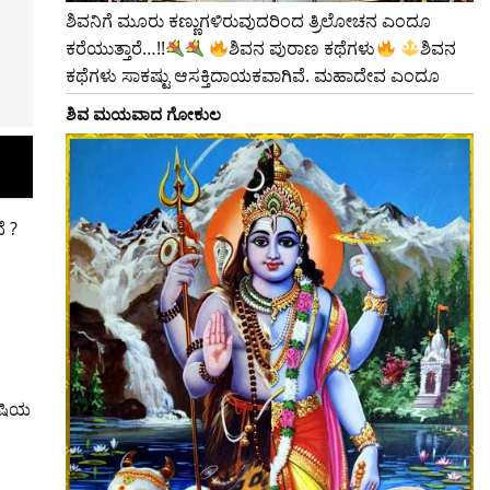
ಶಿವನಿಗೆ ಮೂರು ಕಣ್ಣುಗಳಿರುವುದರಿಂದ ತ್ರಿಲೋಚನ ಎಂದೂ
ಕರೆಯುತ್ತಾರೆ…!!
ಶಿವನ ಪುರಾಣ ಕಥೆಗಳು
ಶಿವನ
ಕಥೆಗಳು ಸಾಕಷ್ಟು ಆಸಕ್ತಿದಾಯಕವಾಗಿವೆ. ಮಹಾದೇವ ಎಂದೂ
ಶಿವ ಮಯವಾದ ಗೋಕುಲ
ೆ ?
ುಷಿಯ