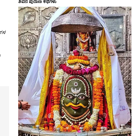
ಶಿವನ ಪುರಾಣ ಕಥೆಗಳು
ರಗಳ
ಣ