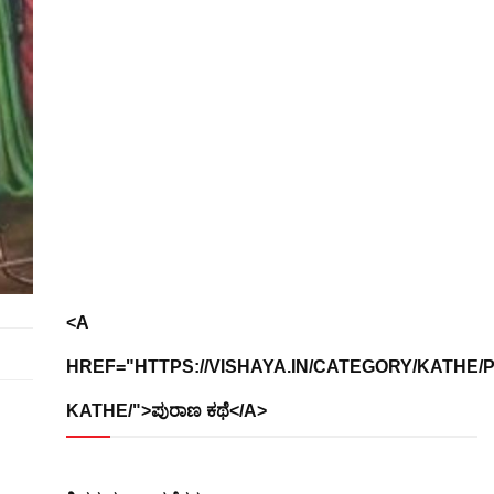
<A
HREF="HTTPS://VISHAYA.IN/CATEGORY/KATHE/
KATHE/">ಪುರಾಣ ಕಥೆ</A>