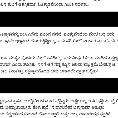
ಕೋಲಿನ ತುದಿಗೆ ಆಕಸ್ಮಿಕವಾಗಿ ಓತಿಕ್ಯಾತವೊಂದು ಸಿಲುಕಿ ನರಳಿತು..
ಿಕ್ಯಾತವನ್ನು ಬೀಸಿ ಎಸೆದು ಮುಂದೆ ನಡೆದೆ. ಮುಳ್ಳುಪೊದೆಯ ಮೇಲೆ ಬಿದ್ದ ಅದು
 ಸಂಬಂಧವೇ ಇಲ್ಲದಂತೆ ಹೋಗುತ್ತಿದ್ದೀರಲ್ಲ, ಇದು ಸರಿಯೇ?” ಎಂದಾಗ ನಾನು ‘ಇದರಲ್ಲ
ನೋಡಿಯೂ ಮುಳ್ಳಿನ ಪೊದೆಯ ಮೇಲೆ ಎಸೆದಿರಲ್ಲ, ಇದು ನೀವು ತಿಳಿದೂ ಮಾಡಿದ ತಪ್ಪಲ್
ಗಲಿ’ ಎಂದು ಶಪಿಸಿತು. ನನಗೆ ಆಗ ನನ್ನ ತಪ್ಪಿನ ಅರಿವಾಗಿತ್ತು. ಕ್ಷಮೆ ಬೇಡುತ್ತ ಆ
 ಕಾಲ ಮಿಂಚಿತ್ತು. ರಕ್ತಸ್ರಾವಗೊಂಡ ಅದು ಅದಾಗಲೇ ಪ್ರಾಣ ಬಿಟ್ಟಿತು!
ೃತ್ಯುವನ್ನೂ ಸಹ ಆ ಶಕ್ತಿಯಿಂದ ದೂರ ಇಟ್ಟಿದ್ದರು. ಅಷ್ಟೇ ಅಲ್ಲ ಅವರ ಭಕ್ತಿಯ ಶಕ್ತ
ೀಡಿದ. ಭೀಷ್ಮಾಚಾರ್ಯರು ಹೇಳುತ್ತಾರೆ. ‘ನ ವಾಸುದೇವ ಭಕ್ತಾನಾಮ್ ಅಶುಭಂ
ಕಷ್ಟಗಳಿಂದ ಬಿಡುಗಡೆ ಹೊಂದುತ್ತಾರೆ. ಅಷ್ಟೇ ಅಲ್ಲ, ವಾಸುದೇವನ ಭಕ್ತರಿಗೆ