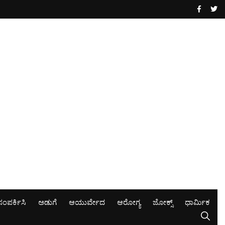
ಸಂಪರ್ಕಿಸಿ
ಅಡುಗೆ
ಆಯುರ್ವೇದ
ಆರೋಗ್ಯ
ಜೋಕ್ಸ್
ಧಾರ್ಮಿಕ