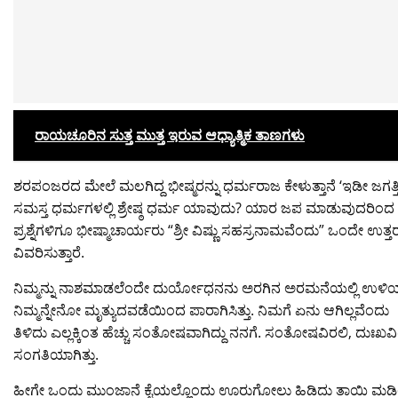
ರಾಯಚೂರಿನ ಸುತ್ತ ಮುತ್ತ ಇರುವ ಆಧ್ಯಾತ್ಮಿಕ ತಾಣಗಳು
ಶರಪಂಜರದ ಮೇಲೆ ಮಲಗಿದ್ದ ಭೀಷ್ಮರನ್ನು ಧರ್ಮರಾಜ ಕೇಳುತ್ತಾನೆ ‘ಇಡೀ ಜಗತ್ತಿ
ಸಮಸ್ತ ಧರ್ಮಗಳಲ್ಲಿ ಶ್ರೇಷ್ಠ ಧರ್ಮ ಯಾವುದು? ಯಾರ ಜಪ ಮಾಡುವುದರಿಂದ
ಪ್ರಶ್ನೆಗಳಿಗೂ ಭೀಷ್ಮಾಚಾರ್ಯರು “ಶ್ರೀ ವಿಷ್ಣು ಸಹಸ್ರನಾಮವೆಂದು” ಒಂದೇ ಉತ್
ವಿವರಿಸುತ್ತಾರೆ.
ನಿಮ್ಮನ್ನು ನಾಶಮಾಡಲೆಂದೇ ದುರ್ಯೋಧನನು ಅರಗಿನ ಅರಮನೆಯಲ್ಲಿ ಉಳಿಯುವಂತೆ 
ನಿಮ್ಮನ್ನೇನೋ ಮೃತ್ಯುದವಡೆಯಿಂದ ಪಾರಾಗಿಸಿತ್ತು. ನಿಮಗೆ ಏನು ಆಗಿಲ್ಲವೆಂದು
ತಿಳಿದು ಎಲ್ಲಕ್ಕಿಂತ ಹೆಚ್ಚು ಸಂತೋಷವಾಗಿದ್ದು ನನಗೆ. ಸಂತೋಷವಿರಲಿ, ದ
ಸಂಗತಿಯಾಗಿತ್ತು.
ಹೀಗೇ ಒಂದು ಮುಂಜಾನೆ ಕೈಯಲ್ಲೊಂದು ಊರುಗೋಲು ಹಿಡಿದು ತಾಯಿ ಮಡಿಲೆಡೆಗೆ ಸ