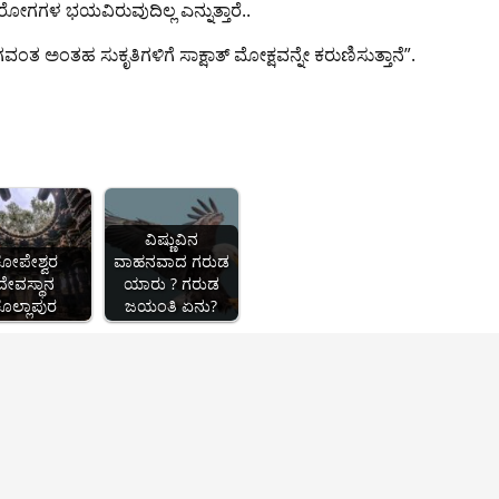
ೋಗಗಳ ಭಯವಿರುವುದಿಲ್ಲ ಎನ್ನುತ್ತಾರೆ..
ವಂತ ಅಂತಹ ಸುಕೃತಿಗಳಿಗೆ ಸಾಕ್ಷಾತ್ ಮೋಕ್ಷವನ್ನೇ ಕರುಣಿಸುತ್ತಾನೆ”.
ವಿಷ್ಣುವಿನ
ಕೋಪೇಶ್ವರ
ವಾಹನವಾದ ಗರುಡ
ದೇವಸ್ಥಾನ
ಯಾರು ? ಗರುಡ
ೊಲ್ಲಾಪುರ
ಜಯಂತಿ ಏನು?