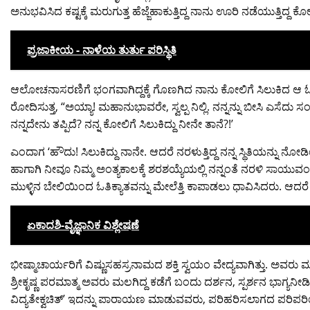
ಅನುಭವಿಸಿದ ಕಷ್ಟಕ್ಕೆ ಮರುಗುತ್ತ ಹೆಜ್ಜೆಹಾಕುತ್ತಿದ್ದ ನಾನು ಊರಿ ನಡೆಯುತ್ತಿದ್ದ 
ಪ್ರಜಾಕೀಯ - ನಾಳೆಯ ತುರ್ತು ಪರಿಸ್ಥಿತಿ
ಆಲೋಚನಾಸರಣಿಗೆ ಭಂಗವಾಗಿದ್ದಕ್ಕೆ ಗೊಣಗಿದ ನಾನು ಕೋಲಿಗೆ ಸಿಲುಕಿದ ಆ ಓತ
ರೋದಿಸುತ್ತ, “ಅಯ್ಯಾ! ಮಹಾನುಭಾವರೇ, ಸ್ವಲ್ಪ ನಿಲ್ಲಿ. ನನ್ನನ್ನು ಬೀಸಿ ಎಸೆದು
ನನ್ನದೇನು ತಪ್ಪಿದೆ? ನನ್ನ ಕೋಲಿಗೆ ಸಿಲುಕಿದ್ದು ನೀನೇ ತಾನೆ?!’
ಎಂದಾಗ ‘ಹೌದು! ಸಿಲುಕಿದ್ದು ನಾನೇ. ಆದರೆ ನರಳುತ್ತಿದ್ದ ನನ್ನ ಸ್ಥಿತಿಯನ್ನು 
ಹಾಗಾಗಿ ನೀವೂ ನಿಮ್ಮ ಅಂತ್ಯಕಾಲಕ್ಕೆ ಶರಶಯ್ಯೆಯಲ್ಲಿ ನನ್ನಂತೆ ನರಳಿ ಸಾಯುವಂತಾ
ಮುಳ್ಳಿನ ಬೇಲಿಯಿಂದ ಓತಿಕ್ಯಾತವನ್ನು ಮೇಲೆತ್ತಿ ಕಾಪಾಡಲು ಧಾವಿಸಿದರು. ಆದರೆ
ಏಕಾದಶಿ-ವೈಜ್ಞಾನಿಕ ವಿಶ್ಲೇಷಣೆ
ಭೀಷ್ಮಾಚಾರ್ಯರಿಗೆ ವಿಷ್ಣುಸಹಸ್ರನಾಮದ ಶಕ್ತಿ ಸ್ವಯಂ ವೇದ್ಯವಾಗಿತ್ತು. ಅವರು ಮ
ಶ್ರೀಕೃಷ್ಣ ಪರಮಾತ್ಮ ಅವರು ಮಲಗಿದ್ದ ಕಡೆಗೆ ಬಂದು ದರ್ಶನ, ಸ್ಪರ್ಶನ ಭಾಗ್ಯನ
ವಿದ್ಯತೇಕ್ವಚಿತ್’ ಇದನ್ನು ಪಾರಾಯಣ ಮಾಡುವವರು, ಪರಿಹರಿಸಲಾಗದ ಪರಿಪರಿಯ 