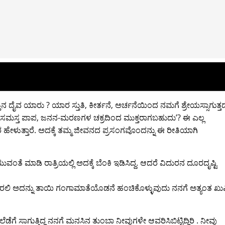
ನ ದೈವ ಯಾರು ? ಯಾರ ಸ್ತುತಿ, ಕೀರ್ತನೆ, ಅರ್ಚನೆಯಿಂದ ನಮಗೆ ಶ್ರೇಯಸ್ಸಾಗುತ್ತದ
 ಸಮಸ್ತ ಪಾಪ, ಜನನ-ಮರಣಗಳ ಚಕ್ರದಿಂದ ಮುಕ್ತರಾಗಬಹುದು’? ಈ ಎಲ್ಲ
ತರ ಹೇಳುತ್ತಾರೆ. ಅದಕ್ಕೆ ತಮ್ಮ ಜೀವನದ ಪ್ರಸಂಗವೊಂದನ್ನು ಈ ರೀತಿಯಾಗಿ
ಮಾಡಿ ರಾತ್ರಿಯಲ್ಲಿ ಅದಕ್ಕೆ ಬೆಂಕಿ ಇಡಿಸಿದ್ದ. ಆದರೆ ವಿದುರನ ದೂರದೃಷ್ಟಿ
ುಃಖವಿರಲಿ ಅದನ್ನು ತಾಯಿ ಗಂಗಾಮಾತೆಯೊಡನೆ ಹಂಚಿಕೊಳ್ಳುವುದು ನನಗೆ ಅತ್ಯಂತ ಖ
ಾಗುತ್ತಿದ್ದ ನನಗೆ ಮನಸಿನ ತುಂಬಾ ನೀವುಗಳೇ ಆವರಿಸಿಬಿಟ್ಟಿದ್ದಿರಿ . ನೀವು