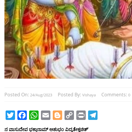
Posted On:
Posted By:
Comments:
24/Aug/2023
Vishaya
0
T
F
W
E
Bl
C
Pr
T
w
a
h
m
o
o
in
el
ನ ವಾಸುದೇವ ಭಕ್ತಾನಾಮ್ ಅಶುಭಂ ವಿದ್ಯತೇಕ್ವಚಿತ್’