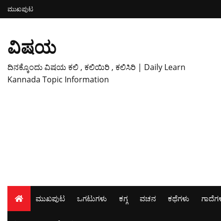
ಮುಖಪುಟ
ವಿಷಯ
ದಿನಕ್ಕೊಂದು ವಿಷಯ ಕಲಿ , ಕಲಿಯಿರಿ , ಕಲಿಸಿರಿ | Daily Learn
Kannada Topic Information
ಮುಖಪುಟ
ಒಗಟುಗಳು
ಕಗ್ಗ
ವಚನ
ಕಥೆಗಳು
ಗಾದೆಗ