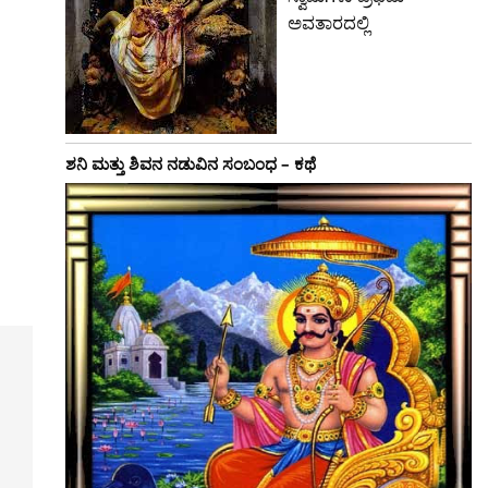
ಅವತಾರದಲ್ಲಿ
ಶನಿ ಮತ್ತು ಶಿವನ ನಡುವಿನ ಸಂಬಂಧ – ಕಥೆ