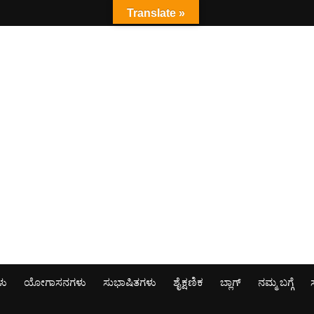
Translate »
ಳು
ಯೋಗಾಸನಗಳು
ಸುಭಾಷಿತಗಳು
ಶೈಕ್ಷಣಿಕ
ಬ್ಲಾಗ್
ನಮ್ಮ ಬಗ್ಗೆ