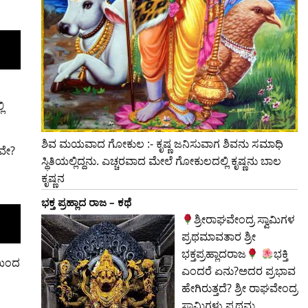
ಿ
ಶಿವ ಮಯವಾದ ಗೋಕುಲ :- ಕೃಷ್ಣ ಜನಿಸುವಾಗ ಶಿವನು ಸಮಾಧಿ
ಲವೇ?
ಸ್ಥಿತಿಯಲ್ಲಿದ್ದನು. ಎಚ್ಚರವಾದ ಮೇಲೆ ಗೋಕುಲದಲ್ಲಿ ಕೃಷ್ಣನು ಬಾಲ
ಕೃಷ್ಣನ
ಭಕ್ತ ಪ್ರಹ್ಲಾದ ರಾಜ – ಕಥೆ
ಶ್ರೀರಾಘವೇಂದ್ರ ಸ್ವಾಮಿಗಳ
ಪ್ರಥಮಾವತಾರ ಶ್ರೀ
ಭಕ್ತಪ್ರಹ್ಲಾದರಾಜ
ಭಕ್ತಿ
ಿಯಿಂದ
ಎಂದರೆ ಏನು?ಅದರ ಪ್ರಭಾವ
ಹೇಗಿರುತ್ತದೆ? ಶ್ರೀ ರಾಘವೇಂದ್ರ
ಸ್ವಾಮಿಗಳು ಪ್ರಥಮ