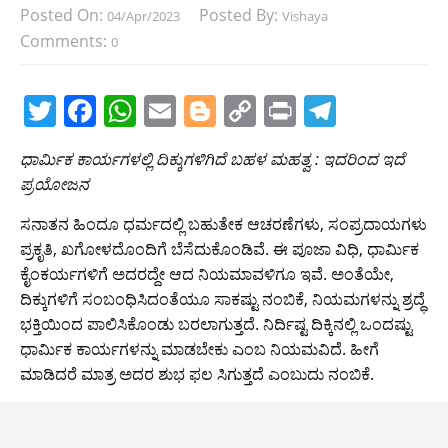
Posted On:
Posted By:
04/Apr/2023
Vishaya
Comments:
0
T
F
W
E
Bl
C
Pr
T
w
a
h
m
o
o
in
el
ಧಾರ್ಮಿಕ ಕಾರ್ಯಗಳಲ್ಲಿ ದಿಕ್ಕುಗಳಿಗಿದೆ ಬಹಳ ಮಹತ್ವ : ಇದರಿಂದ ಇದೆ
itt
c
at
ai
g
p
t
e
ಪ್ರಯೋಜನ
er
e
s
l
g
y
gr
ಸನಾತನ ಹಿಂದೂ ಧರ್ಮದಲ್ಲಿ ಬಹುತೇಕ ಆಚರಣೆಗಳು, ಸಂಪ್ರದಾಯಗಳು
b
A
er
Li
a
ಪ್ರಕೃತಿ, ಖಗೋಳದೊಂದಿಗೆ ಬೆಸೆದುಕೊಂಡಿವೆ. ಈ ಪೂಜಾ ವಿಧಿ, ಧಾರ್ಮಿಕ
o
p
n
m
ಕೈಂಕರ್ಯಗಳಿಗೆ ಅದರದ್ದೇ ಆದ ನಿಯಮಾವಳಿಗೂ ಇವೆ. ಅಂತೆಯೇ,
o
p
k
ದಿಕ್ಕುಗಳಿಗೆ ಸಂಬಂಧಿಸಿದಂತೆಯೂ ಸಾಕಷ್ಟು ನಂಬಿಕೆ, ನಿಯಮಗಳನ್ನು ಶ್ರದ್ಧೆ
ಭಕ್ತಿಯಿಂದ ಪಾಲಿಸಿಕೊಂಡು ಬರಲಾಗುತ್ತದೆ. ನಿರ್ದಿಷ್ಟ ದಿಕ್ಕಿನಲ್ಲಿ ಒಂದಷ್ಟು
k
ಧಾರ್ಮಿಕ ಕಾರ್ಯಗಳನ್ನು ಮಾಡಬೇಕು ಎಂಬ ನಿಯಮವಿದೆ. ಹೀಗೆ
ಮಾಡಿದರೆ ಮಾತ್ರ ಅದರ ಶುಭ ಫಲ ಸಿಗುತ್ತದೆ ಎಂಬುದು ನಂಬಿಕೆ.