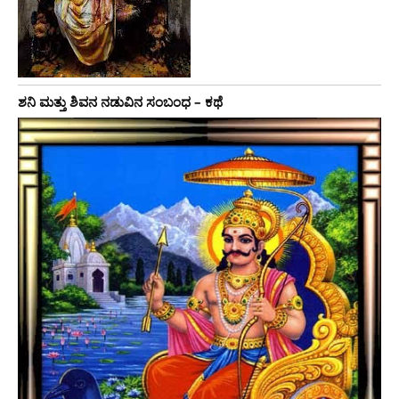
ಶನಿ ಮತ್ತು ಶಿವನ ನಡುವಿನ ಸಂಬಂಧ – ಕಥೆ