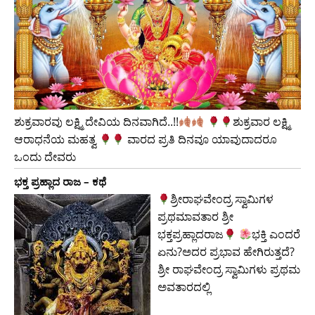
ಶುಕ್ರವಾರವು ಲಕ್ಷ್ಮಿ ದೇವಿಯ ದಿನವಾಗಿದೆ..!!
​ಶುಕ್ರವಾರ ಲಕ್ಷ್ಮಿ
ಆರಾಧನೆಯ ಮಹತ್ವ
ವಾರದ ಪ್ರತಿ ದಿನವೂ ಯಾವುದಾದರೂ
ಒಂದು ದೇವರು
ಭಕ್ತ ಪ್ರಹ್ಲಾದ ರಾಜ – ಕಥೆ
ಶ್ರೀರಾಘವೇಂದ್ರ ಸ್ವಾಮಿಗಳ
ಪ್ರಥಮಾವತಾರ ಶ್ರೀ
ಭಕ್ತಪ್ರಹ್ಲಾದರಾಜ
ಭಕ್ತಿ ಎಂದರೆ
ಏನು?ಅದರ ಪ್ರಭಾವ ಹೇಗಿರುತ್ತದೆ?
ಶ್ರೀ ರಾಘವೇಂದ್ರ ಸ್ವಾಮಿಗಳು ಪ್ರಥಮ
ಅವತಾರದಲ್ಲಿ