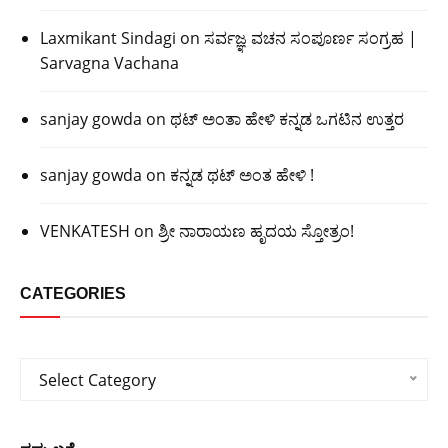
Laxmikant Sindagi
on
ಸರ್ವಜ್ಞ ವಚನ ಸಂಪೂರ್ಣ ಸಂಗ್ರಹ |
Sarvagna Vachana
sanjay gowda
on
ಥಟ್ ಅಂತಾ ಹೇಳಿ ಕನ್ನಡ ಒಗಟಿನ ಉತ್ತರ
sanjay gowda
on
ಕನ್ನಡ ಥಟ್ ಅಂತ ಹೇಳಿ !
VENKATESH
on
ಶ್ರೀ ನಾರಾಯಣ ಹೃದಯ ಸ್ತೋತ್ರಂ!
CATEGORIES
Categories
Select Category