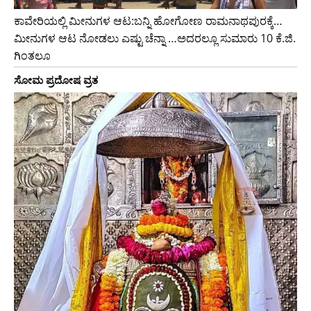
ಕಾವೇರಿಯಲ್ಲಿ ಮೀನುಗಳ ಆಟ:ಬನ್ನಿ ಹೋಗೋಣ ರಾಮನಾಥಪುರಕ್ಕೆ…
ಮೀನುಗಳ ಆಟ ನೋಡಲು ಎಷ್ಟು ಚೆನ್ನಾ …ಅದರಲ್ಲೂ ಸುಮಾರು 10 ಕೆ.ಜಿ.
ಗಿಂತಲೂ
ಸೋಮ ಪ್ರದೋಷ ವ್ರತ