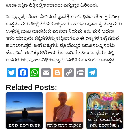
ಕೂಡಾ ದಕ್ಷಿಣ ದಿಕ್ಕಿನಲ್ಲಿ ಇರಬಾರದು ಎನ್ನುತ್ತಾರೆ ಹಿರಿಯರು.
ವಿದ್ಯಾಭ್ಯಾಸ, ಯೋಗ ಸೇರಿದಂತೆ ಜ್ಞಾನಕ್ಕೆ ಸಂಬಂಧಿಸಿದಂತೆ ಉತ್ತರ ದಿಕ್ಕು
ಉತ್ತಮ. ಗುರು ದೀಕ್ಷೆ ತೆಗೆದುಕೊಳ್ಳುವಾಗ ಸಾಧಕನು ಪೂರ್ವಕ್ಕೆ ಮತ್ತು ಗುರು
ಉತ್ತರಕ್ಕೆ ಮುಖ ಮಾಡಬೇಕು ಎಂಬೆಲ್ಲಾ ನಿಯಮ ಇದೆ. ಮನೆ ಅಥವಾ
ಇತರ ಯಾವುದೇ ಕಟ್ಟಡಗಳನ್ನು ಕಟ್ಟುವಾಗಲೂ ಈ ದಿಕ್ಕುಗಳ ಬಗ್ಗೆ ಗಮನ
ಹರಿಸಲಾಗುತ್ತದೆ. ಹೀಗೆ ದಿಕ್ಕುಗಳು ಪ್ರತಿಯೊಬ್ಬರ ಬದುಕಿನಲ್ಲೂ ನಂಟು
ಹೊಂದಿವೆ. ಈ ದಿಕ್ಕುಗಳಿಗೆ ಅನುಗುಣವಾಗಿಯೇ ಹಿಂದೂ ಧರ್ಮದಲ್ಲಿ
ಆಚರಣೆಗಳು, ಪೂಜಾ ವಿಧಿಗಳನ್ನು ನೆರವೇರಿಸಿಕೊಂಡು ಬರಲಾಗುತ್ತದೆ.
T
F
W
E
Bl
C
Pr
T
w
a
h
m
o
o
in
el
Related Posts:
itt
c
at
ai
g
p
t
e
er
e
s
l
g
y
gr
b
A
er
Li
a
ವಿಷ್ಣುವಿನ ಅನುಗ್ರಹ
o
p
n
m
ಪ್ರಾಪ್ತಿಗೆ ಏಕಾದಶಿಯಲ್ಲಿ
o
p
k
ಮಾಘ ಮಾಸ ಮಹತ್ವ
ಮಾಘ ಮಾಸ ಪ್ರಾರಂಭ
ಏನು ಮಾಡಬೇಕು ?