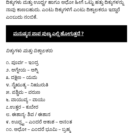
ದಿಕ್ಕುಗಳು ಮತ್ತು ಊರ್ಧ್ವ ಹಾಗೂ ಅಧೋ ಹೀಗೆ ಒಟ್ಟು ಹತ್ತು ದಿಕ್ಕುಗಳನ್ನು
ನಾವು ಕಾಣಬಹುದು. ಎಂಟು ದಿಕ್ಕುಗಳಿಗೆ ಎಂಟು ದಿಕ್ಪಾಲಕರೂ ಇದ್ದಾರೆ
ಎಂಬುದು ನಂಬಿಕೆ.
ಮನುಷ್ಯನ ಪಾಪ ಪುಣ್ಯ ಎಲ್ಲಿ ಹೋಗುತ್ತದೆ ?
ದಿಕ್ಕುಗಳು ಮತ್ತು ದಿಕ್ಪಾಲಕರು
೧. ಪೂರ್ವ – ಇಂದ್ರ
೨. ಆಗ್ನೇಯ – ಅಗ್ನಿ
೩. ದಕ್ಷಿಣ – ಯಮ
೪. ನೈಋುತ್ಯ – ನಿಋುರುತಿ
೫. ಪಶ್ಚಿಮ – ವರುಣ
೬. ವಾಯುವ್ಯ – ವಾಯು
೭.ಉತ್ತರ – ಕುಬೇರ
೮. ಈಶಾನ್ಯ- ಶಿವ / ಈಶಾನ
೯. ಊಧ್ರ್ವ – ಎಂದರೆ ಆಕಾಶ – ಅನಂತ
೧೦. ಅಧೋ – ಎಂದರೆ ಭೂಮಿ – ಬ್ರಹ್ಮ