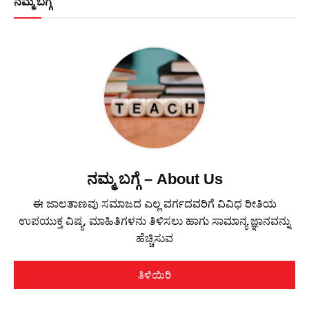
ನಮ್ಮ ಬಗ್ಗೆ
ನಮ್ಮ ಬಗ್ಗೆ – About Us
ಈ ಜಾಲತಾಣವು ಸಮಾಜದ ಎಲ್ಲ ವರ್ಗದವರಿಗೆ ವಿವಿಧ ರೀತಿಯ
ಉಪಯುಕ್ತ ವಿಷ್ಯ, ಮಾಹಿತಿಗಳನು ತಿಳಿಸಲು ಹಾಗು ಸಾಮಾನ್ಯ ಜ್ಞಾನವನ್ನು
ಹೆಚ್ಚಿಸುವ
ತಿಳಿಯಿರಿ