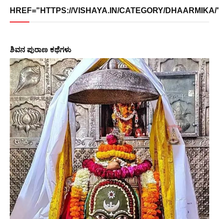
HREF="HTTPS://VISHAYA.IN/CATEGORY/DHAARMIKA/">
ಶಿವನ ಪುರಾಣ ಕಥೆಗಳು