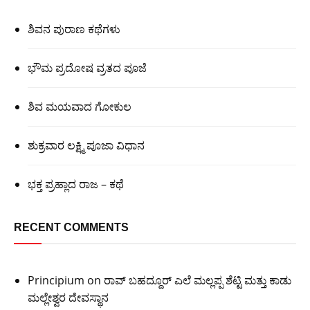
ಶಿವನ ಪುರಾಣ ಕಥೆಗಳು
ಭೌಮ ಪ್ರದೋಷ ವ್ರತದ ಪೂಜೆ
ಶಿವ ಮಯವಾದ ಗೋಕುಲ
ಶುಕ್ರವಾರ ಲಕ್ಷ್ಮಿ ಪೂಜಾ ವಿಧಾನ
ಭಕ್ತ ಪ್ರಹ್ಲಾದ ರಾಜ – ಕಥೆ
RECENT COMMENTS
Principium
on
ರಾವ್ ಬಹದ್ದೂರ್ ಎಲೆ ಮಲ್ಲಪ್ಪ ಶೆಟ್ಟಿ ಮತ್ತು ಕಾಡು
ಮಲ್ಲೇಶ್ವರ ದೇವಸ್ಥಾನ