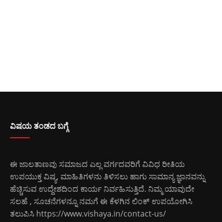
ವಿಷಯ ತಂಡದ ಬಗ್ಗೆ
ಈ ಜಾಲತಾಣವು ಸಮಾಜದ ಎಲ್ಲ ವರ್ಗದವರಿಗೆ ವಿವಿಧ ರೀತಿಯ
ಉಪಯುಕ್ತ ವಿಷ್ಯ, ಮಾಹಿತಿಗಳನು ತಿಳಿಸಲು ಹಾಗು ಸಾಮಾನ್ಯ ಜ್ಞಾನವನ್ನು
ಹೆಚ್ಚಿಸುವ ಉದ್ದೇಶದಿಂದ ಕಾರ್ಯ ನಿರ್ವಹಿಸುತ್ತಿದೆ. ನಿಮ್ಮ ಯಾವುದೇ
ಸಲಹೆ , ಸೂಚನೆಗಳನ್ನೂ ನಮಗೆ ಈ ಕೆಳಗಿನ ಲಿಂಕ್ ಉಪಯೋಗಿಸಿ
ತಲುಪಿಸಿ
https://www.vishaya.in/contact-us/