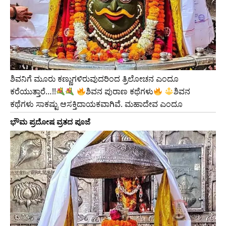
ಶಿವನಿಗೆ ಮೂರು ಕಣ್ಣುಗಳಿರುವುದರಿಂದ ತ್ರಿಲೋಚನ ಎಂದೂ
ಕರೆಯುತ್ತಾರೆ…!!
ಶಿವನ ಪುರಾಣ ಕಥೆಗಳು
ಶಿವನ
ಕಥೆಗಳು ಸಾಕಷ್ಟು ಆಸಕ್ತಿದಾಯಕವಾಗಿವೆ. ಮಹಾದೇವ ಎಂದೂ
ಭೌಮ ಪ್ರದೋಷ ವ್ರತದ ಪೂಜೆ