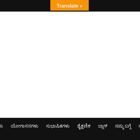
Translate »
ಳು
ಯೋಗಾಸನಗಳು
ಸುಭಾಷಿತಗಳು
ಶೈಕ್ಷಣಿಕ
ಬ್ಲಾಗ್
ನಮ್ಮ ಬಗ್ಗೆ