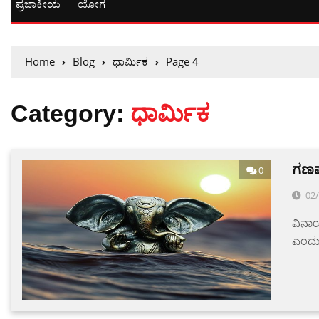
ಪ್ರಜಾಕೀಯ
ಯೋಗ
Home
Blog
ಧಾರ್ಮಿಕ
Page 4
Category:
ಧಾರ್ಮಿಕ
ಗಣಪ
0
02
ವಿನಾಯ
ಎಂದು.