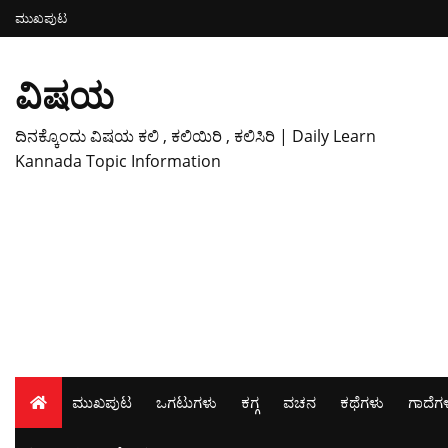
ಮುಖಪುಟ
ವಿಷಯ
ದಿನಕ್ಕೊಂದು ವಿಷಯ ಕಲಿ , ಕಲಿಯಿರಿ , ಕಲಿಸಿರಿ | Daily Learn
Kannada Topic Information
ಮುಖಪುಟ
ಒಗಟುಗಳು
ಕಗ್ಗ
ವಚನ
ಕಥೆಗಳು
ಗಾದೆಗ