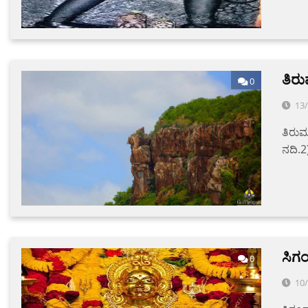
ತಿರ
0
13
ತಿರುಮ
ನದಿ.2
ಸಿಗಂ
0
10