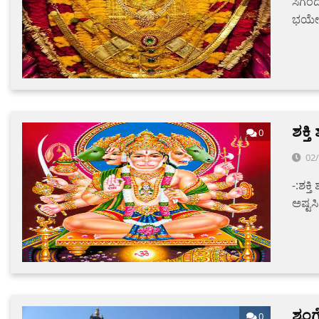
ಸಿಗಂದ
ಭಯೇಭ್
ಶಕ್
0
02
-:ಶಕ್
ಅಷ್ಟಸ
ಶೃಂಗ
0