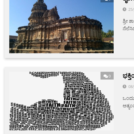
25/
ಶ್ರೀ 
ನೆಲೆಸಿ
ಭಕ್ತಿ
0
08/
ಒಂದು 
ಅತ್ಯಂ