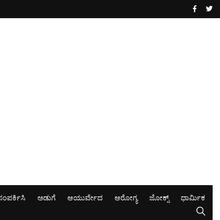
ಸಂಪರ್ಕಿಸಿ
ಅಡುಗೆ
ಆಯುರ್ವೇದ
ಆರೋಗ್ಯ
ಜೋಕ್ಸ್
ಧಾರ್ಮಿಕ