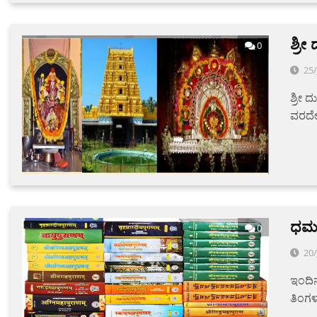
ಶ್ರೀ
0
25
ಶ್ರೀ 
ವರದೇ
ಧರ್
0
20
ಇಂದಿನ
ತಿಂಗಳ