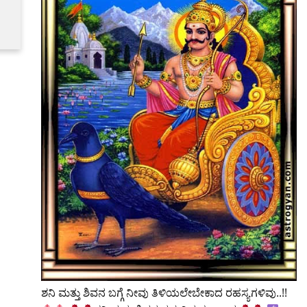
ಶನಿ ಮತ್ತು ಶಿವನ ಬಗ್ಗೆ ನೀವು ತಿಳಿಯಲೇಬೇಕಾದ ರಹಸ್ಯಗಳಿವು..!!