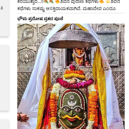
ಕರೆಯುತ್ತಾರೆ…!!
ಶಿವನ ಪುರಾಣ ಕಥೆಗಳು
ಶಿವನ
ತಿ
ಕಥೆಗಳು ಸಾಕಷ್ಟು ಆಸಕ್ತಿದಾಯಕವಾಗಿವೆ. ಮಹಾದೇವ ಎಂದೂ
ಭೌಮ ಪ್ರದೋಷ ವ್ರತದ ಪೂಜೆ