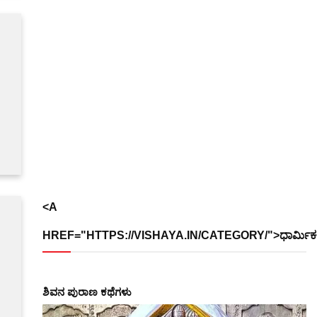
<A
HREF="HTTPS://VISHAYA.IN/CATEGORY/">ಧಾರ್ಮಿಕ
ಶಿವನ ಪುರಾಣ ಕಥೆಗಳು