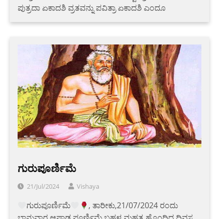
ಪುತ್ರದಾ ಏಕಾದಶಿ ವ್ರತವನ್ನು ಪವಿತ್ರಾ ಏಕಾದಶಿ ಎಂದೂ
ಗುರುಪೂರ್ಣಿಮೆ
21/Jul/2024
Vishaya
ಗುರುಪೂರ್ಣಿಮೆ
, ತಾರೀಕು,21/07/2024 ರಂದು
ಭಾನುವಾರ ಆಷಾಢ ಪೂರ್ಣಿಮೆ ಬಹಳ ಮಹತ್ವ ಹೊಂದಿದ ದಿವಸ.