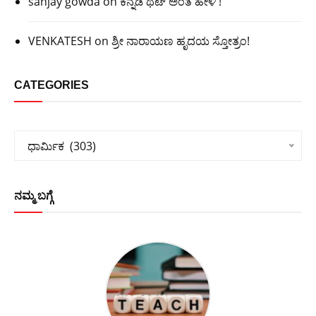
sanjay gowda
on
ಕನ್ನಡ ಥಟ್ ಅಂತ ಹೇಳಿ !
VENKATESH
on
ಶ್ರೀ ನಾರಾಯಣ ಹೃದಯ ಸ್ತೋತ್ರಂ!
CATEGORIES
Categories
ಧಾರ್ಮಿಕ  (303)
ನಮ್ಮ ಬಗ್ಗೆ