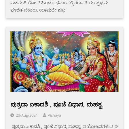
ಎಡಮುರಿಯೋ..? ಹಿಂದೂ ಧರ್ಮದಲ್ಲಿ ಗಣಪತಿಯು ಪ್ರಥಮ
ಪೂಜಿತ ದೇವರು. ಯಾವುದೇ ಶುಭ
ಪುತ್ರದಾ ಏಕಾದಶಿ , ಪೂಜೆ ವಿಧಾನ, ಮಹತ್ವ
20/Aug/2024
Vishaya
‌ ಪುತ್ರದಾ ಏಕಾದಶಿ , ಪೂಜೆ ವಿಧಾನ, ಮಹತ್ವ, ಪ್ರಯೋಜನಗಳು..! ಈ