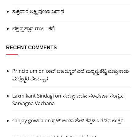
ಶುಕ್ರವಾರ ಲಕ್ಷ್ಮಿ ಪೂಜಾ ವಿಧಾನ
ಭಕ್ತ ಪ್ರಹ್ಲಾದ ರಾಜ – ಕಥೆ
RECENT COMMENTS
Principium
on
ರಾವ್ ಬಹದ್ದೂರ್ ಎಲೆ ಮಲ್ಲಪ್ಪ ಶೆಟ್ಟಿ ಮತ್ತು ಕಾಡು
ಮಲ್ಲೇಶ್ವರ ದೇವಸ್ಥಾನ
Laxmikant Sindagi
on
ಸರ್ವಜ್ಞ ವಚನ ಸಂಪೂರ್ಣ ಸಂಗ್ರಹ |
Sarvagna Vachana
sanjay gowda
on
ಥಟ್ ಅಂತಾ ಹೇಳಿ ಕನ್ನಡ ಒಗಟಿನ ಉತ್ತರ