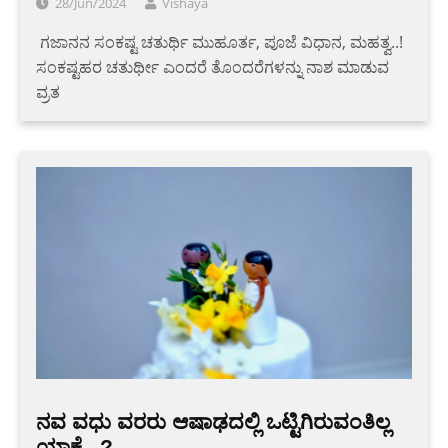
28/Jun/2024
Vishaya
‌ ಗಜಾನನ ಸಂಕಷ್ಟ ಚತುರ್ಥಿ ಮುಹೂರ್ತ, ಪೂಜೆ ವಿಧಾನ, ಮಹತ್ವ..!
ಸಂಕಷ್ಟಹರ ಚತುರ್ಥೀ ಎಂದರೆ ತೊಂದರೆಗಳನ್ನು ನಾಶ ಮಾಡುವ
ವ್ರತ
ನವ ವಧು ವರರು ಆಷಾಢದಲ್ಲಿ ಒಟ್ಟಿಗಿರುವಂತಿಲ್ಲ
ಯಾಕೆ ..?