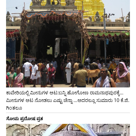
ಕಾವೇರಿಯಲ್ಲಿ ಮೀನುಗಳ ಆಟ:ಬನ್ನಿ ಹೋಗೋಣ ರಾಮನಾಥಪುರಕ್ಕೆ…
ಮೀನುಗಳ ಆಟ ನೋಡಲು ಎಷ್ಟು ಚೆನ್ನಾ …ಅದರಲ್ಲೂ ಸುಮಾರು 10 ಕೆ.ಜಿ.
ಗಿಂತಲೂ
ಸೋಮ ಪ್ರದೋಷ ವ್ರತ