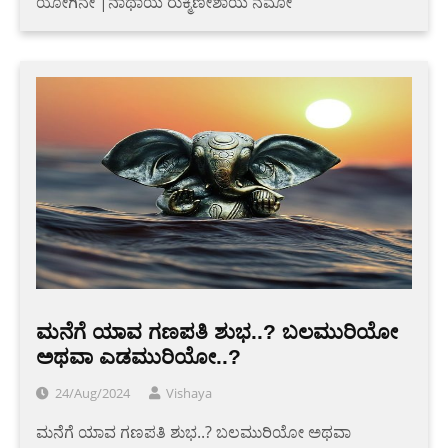
ಯೋಗಿನೇ |ನಾಥಾಯ ರುಕ್ಮಿಣೀಶಾಯ ನಮೋ
ಮನೆಗೆ ಯಾವ ಗಣಪತಿ ಶುಭ..? ಬಲಮುರಿಯೋ
ಅಥವಾ ಎಡಮುರಿಯೋ..?
24/Aug/2024
Vishaya
ಮನೆಗೆ ಯಾವ ಗಣಪತಿ ಶುಭ..? ಬಲಮುರಿಯೋ ಅಥವಾ