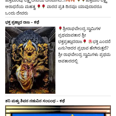
ಶುಕ್ರವಾರವು ಲಕ್ಷ್ಮಿ ದೇವಿಯ ದಿನವಾಗಿದೆ..!!
​ಶುಕ್ರವಾರ ಲಕ್ಷ್ಮಿ
ಆರಾಧನೆಯ ಮಹತ್ವ
ವಾರದ ಪ್ರತಿ ದಿನವೂ ಯಾವುದಾದರೂ
ಒಂದು ದೇವರು
ಭಕ್ತ ಪ್ರಹ್ಲಾದ ರಾಜ – ಕಥೆ
ಶ್ರೀರಾಘವೇಂದ್ರ ಸ್ವಾಮಿಗಳ
ಪ್ರಥಮಾವತಾರ ಶ್ರೀ
ಭಕ್ತಪ್ರಹ್ಲಾದರಾಜ
ಭಕ್ತಿ ಎಂದರೆ
ಏನು?ಅದರ ಪ್ರಭಾವ ಹೇಗಿರುತ್ತದೆ?
ಶ್ರೀ ರಾಘವೇಂದ್ರ ಸ್ವಾಮಿಗಳು ಪ್ರಥಮ
ಅವತಾರದಲ್ಲಿ
ಶನಿ ಮತ್ತು ಶಿವನ ನಡುವಿನ ಸಂಬಂಧ – ಕಥೆ