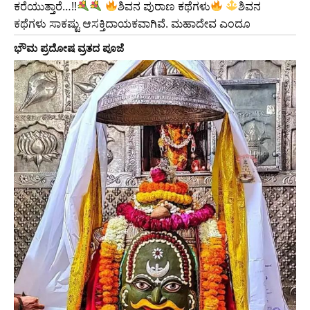
ಕರೆಯುತ್ತಾರೆ…!!
ಶಿವನ ಪುರಾಣ ಕಥೆಗಳು
ಶಿವನ
ಕಥೆಗಳು ಸಾಕಷ್ಟು ಆಸಕ್ತಿದಾಯಕವಾಗಿವೆ. ಮಹಾದೇವ ಎಂದೂ
ಭೌಮ ಪ್ರದೋಷ ವ್ರತದ ಪೂಜೆ