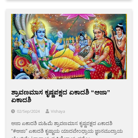
ಶ್ರಾವಣಮಾಸ ಕೃಷ್ಣಪಕ್ಷದ ಏಕಾದಶಿ “ಅಜಾ”
ಏಕಾದಶಿ
02/Sep/2024
Vishaya
ಅಜಾ ಏಕಾದಶಿ ಮಹಿಮೆ ಶ್ರಾವಣಮಾಸ ಕೃಷ್ಣಪಕ್ಷದ ಏಕಾದಶಿ
“#ಅಜಾ” ಏಕಾದಶಿ ಕೃಷ್ಣಾಯ ಯಾದವೇಂಧ್ರಾಯ ಜ್ಞಾನಮುದ್ರಾಯ