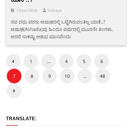
12/Jun/2024
Vishaya
ನವ ವಧು ವರರು ಆಷಾಢದಲ್ಲಿ ಒಟ್ಟಿಗಿರುವಂತಿಲ್ಲ ಯಾಕೆ..?
ಆಷಾಢ(Ashada)ವು ಹಿಂದೂ ವರ್ಷದಲ್ಲಿ ಮೂರನೇ ತಿಂಗಳು.
ಆದರೆ ಸಾಕಷ್ಟು ಅಶುಭ ಮಾಸವೆಂದು
Posts
1
…
4
5
6
pagination
7
8
9
10
…
48
TRANSLATE: