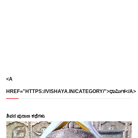
<A
HREF="HTTPS://VISHAYA.IN/CATEGORY/">ಧಾರ್ಮಿಕ</A>
ಶಿವನ ಪುರಾಣ ಕಥೆಗಳು