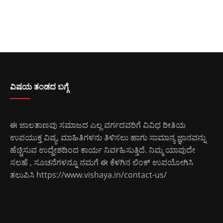
ವಿಷಯ ತಂಡದ ಬಗ್ಗೆ
ಈ ಜಾಲತಾಣವು ಸಮಾಜದ ಎಲ್ಲ ವರ್ಗದವರಿಗೆ ವಿವಿಧ ರೀತಿಯ
ಉಪಯುಕ್ತ ವಿಷ್ಯ, ಮಾಹಿತಿಗಳನು ತಿಳಿಸಲು ಹಾಗು ಸಾಮಾನ್ಯ ಜ್ಞಾನವನ್ನು
ಹೆಚ್ಚಿಸುವ ಉದ್ದೇಶದಿಂದ ಕಾರ್ಯ ನಿರ್ವಹಿಸುತ್ತಿದೆ. ನಿಮ್ಮ ಯಾವುದೇ
ಸಲಹೆ , ಸೂಚನೆಗಳನ್ನೂ ನಮಗೆ ಈ ಕೆಳಗಿನ ಲಿಂಕ್ ಉಪಯೋಗಿಸಿ
ತಲುಪಿಸಿ
https://www.vishaya.in/contact-us/