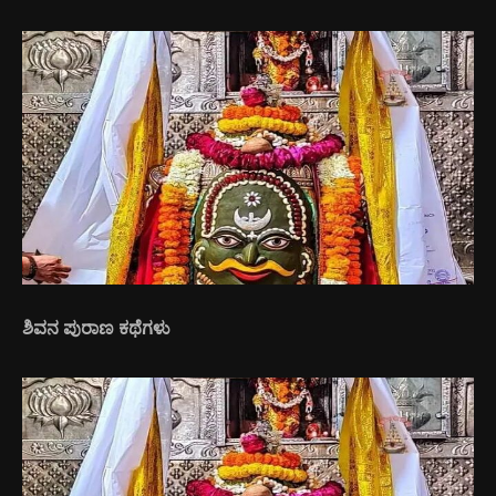
ಶಿವನ ಪುರಾಣ ಕಥೆಗಳು