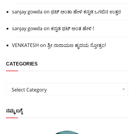
sanjay gowda
on
ಥಟ್ ಅಂತಾ ಹೇಳಿ ಕನ್ನಡ ಒಗಟಿನ ಉತ್ತರ
sanjay gowda
on
ಕನ್ನಡ ಥಟ್ ಅಂತ ಹೇಳಿ !
VENKATESH
on
ಶ್ರೀ ನಾರಾಯಣ ಹೃದಯ ಸ್ತೋತ್ರಂ!
CATEGORIES
Categories
Select Category
ನಮ್ಮ ಬಗ್ಗೆ