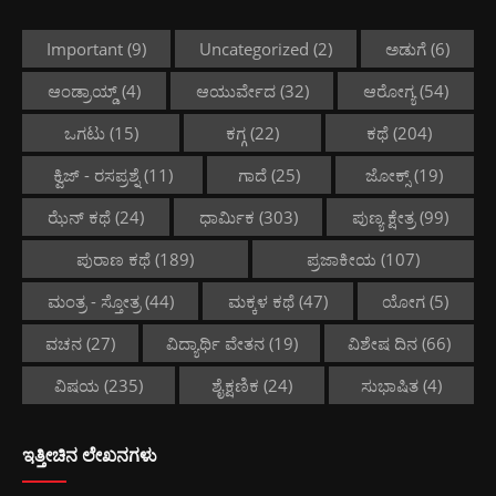
Important
(9)
Uncategorized
(2)
ಅಡುಗೆ
(6)
ಆಂಡ್ರಾಯ್ಡ್
(4)
ಆಯುರ್ವೇದ
(32)
ಆರೋಗ್ಯ
(54)
ಒಗಟು
(15)
ಕಗ್ಗ
(22)
ಕಥೆ
(204)
ಕ್ವಿಜ್ - ರಸಪ್ರಶ್ನೆ
(11)
ಗಾದೆ
(25)
ಜೋಕ್ಸ್
(19)
ಝೆನ್ ಕಥೆ
(24)
ಧಾರ್ಮಿಕ
(303)
ಪುಣ್ಯ ಕ್ಷೇತ್ರ
(99)
ಪುರಾಣ ಕಥೆ
(189)
ಪ್ರಜಾಕೀಯ
(107)
ಮಂತ್ರ - ಸ್ತೋತ್ರ
(44)
ಮಕ್ಕಳ ಕಥೆ
(47)
ಯೋಗ
(5)
ವಚನ
(27)
ವಿದ್ಯಾರ್ಥಿ ವೇತನ
(19)
ವಿಶೇಷ ದಿನ
(66)
ವಿಷಯ
(235)
ಶೈಕ್ಷಣಿಕ
(24)
ಸುಭಾಷಿತ
(4)
ಇತ್ತೀಚಿನ ಲೇಖನಗಳು