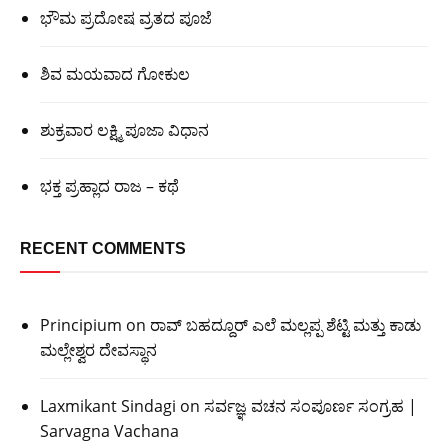
ಭೌಮ ಪ್ರದೋಷ ವ್ರತದ ಪೂಜೆ
ಶಿವ ಮಯವಾದ ಗೋಕುಲ
ಶುಕ್ರವಾರ ಲಕ್ಷ್ಮಿ ಪೂಜಾ ವಿಧಾನ
ಭಕ್ತ ಪ್ರಹ್ಲಾದ ರಾಜ – ಕಥೆ
RECENT COMMENTS
Principium
on
ರಾವ್ ಬಹದ್ದೂರ್ ಎಲೆ ಮಲ್ಲಪ್ಪ ಶೆಟ್ಟಿ ಮತ್ತು ಕಾಡು
ಮಲ್ಲೇಶ್ವರ ದೇವಸ್ಥಾನ
Laxmikant Sindagi
on
ಸರ್ವಜ್ಞ ವಚನ ಸಂಪೂರ್ಣ ಸಂಗ್ರಹ |
Sarvagna Vachana