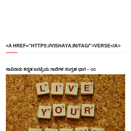
<A HREF="HTTPS://VISHAYA.IN/TAG/">VERSE</A>
ಸಾವಿರಾರು ಕನ್ನಡ ಜನಪ್ರಿಯ ಗಾದೆಗಳ ಸಂಗ್ರಹ ಭಾಗ – ೧೧