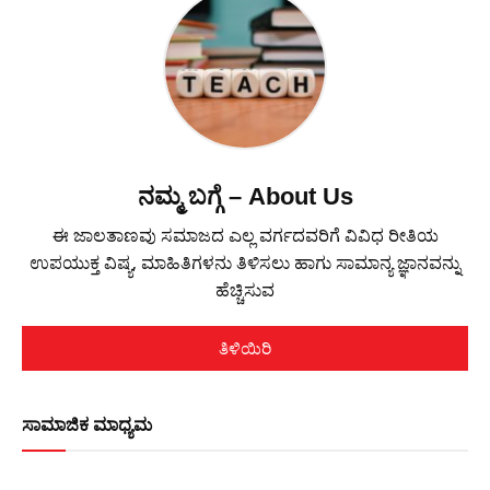
ನಮ್ಮ ಬಗ್ಗೆ – About Us
ಈ ಜಾಲತಾಣವು ಸಮಾಜದ ಎಲ್ಲ ವರ್ಗದವರಿಗೆ ವಿವಿಧ ರೀತಿಯ
ಉಪಯುಕ್ತ ವಿಷ್ಯ, ಮಾಹಿತಿಗಳನು ತಿಳಿಸಲು ಹಾಗು ಸಾಮಾನ್ಯ ಜ್ಞಾನವನ್ನು
ಹೆಚ್ಚಿಸುವ
ತಿಳಿಯಿರಿ
ಸಾಮಾಜಿಕ ಮಾಧ್ಯಮ