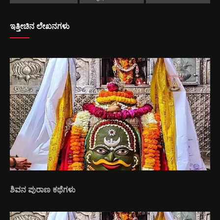
ಇತ್ತೀಚಿನ ಲೇಖನಗಳು
ಶಿವನ ಪುರಾಣ ಕಥೆಗಳು