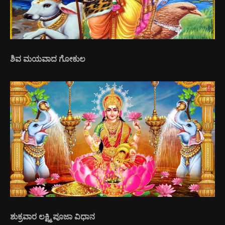
ಶಿವ ಮಯವಾದ ಗೋಕುಲ
ಶುಕ್ರವಾರ ಲಕ್ಷ್ಮಿ ಪೂಜಾ ವಿಧಾನ