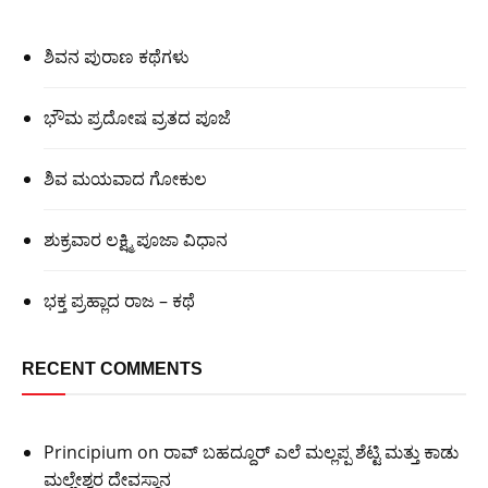
ಶಿವನ ಪುರಾಣ ಕಥೆಗಳು
ಭೌಮ ಪ್ರದೋಷ ವ್ರತದ ಪೂಜೆ
ಶಿವ ಮಯವಾದ ಗೋಕುಲ
ಶುಕ್ರವಾರ ಲಕ್ಷ್ಮಿ ಪೂಜಾ ವಿಧಾನ
ಭಕ್ತ ಪ್ರಹ್ಲಾದ ರಾಜ – ಕಥೆ
RECENT COMMENTS
Principium
on
ರಾವ್ ಬಹದ್ದೂರ್ ಎಲೆ ಮಲ್ಲಪ್ಪ ಶೆಟ್ಟಿ ಮತ್ತು ಕಾಡು
ಮಲ್ಲೇಶ್ವರ ದೇವಸ್ಥಾನ