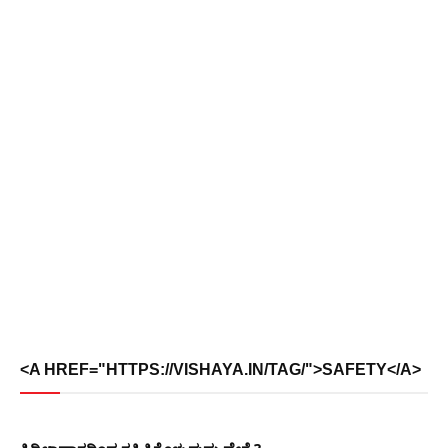
<A HREF="HTTPS://VISHAYA.IN/TAG/">SAFETY</A>