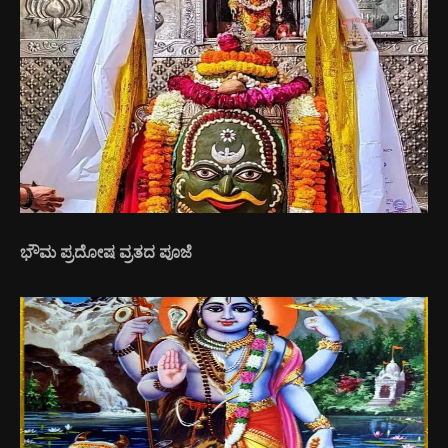
ಭೌಮ ಪ್ರದೋಷ ವ್ರತದ ಪೂಜೆ