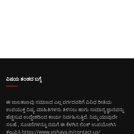
ವಿಷಯ ತಂಡದ ಬಗ್ಗೆ
ಈ ಜಾಲತಾಣವು ಸಮಾಜದ ಎಲ್ಲ ವರ್ಗದವರಿಗೆ ವಿವಿಧ ರೀತಿಯ
ಉಪಯುಕ್ತ ವಿಷ್ಯ, ಮಾಹಿತಿಗಳನು ತಿಳಿಸಲು ಹಾಗು ಸಾಮಾನ್ಯ ಜ್ಞಾನವನ್ನು
ಹೆಚ್ಚಿಸುವ ಉದ್ದೇಶದಿಂದ ಕಾರ್ಯ ನಿರ್ವಹಿಸುತ್ತಿದೆ. ನಿಮ್ಮ ಯಾವುದೇ
ಸಲಹೆ , ಸೂಚನೆಗಳನ್ನೂ ನಮಗೆ ಈ ಕೆಳಗಿನ ಲಿಂಕ್ ಉಪಯೋಗಿಸಿ
ತಲುಪಿಸಿ
https://www.vishaya.in/contact-us/