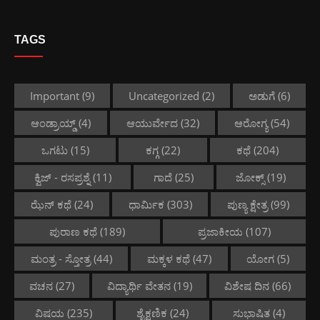
TAGS
Important
(9)
Uncategorized
(2)
ಅಡುಗೆ
(6)
ಆಂಡ್ರಾಯ್ಡ್
(4)
ಆಯುರ್ವೇದ
(32)
ಆರೋಗ್ಯ
(54)
ಒಗಟು
(15)
ಕಗ್ಗ
(22)
ಕಥೆ
(204)
ಕ್ವಿಜ್ - ರಸಪ್ರಶ್ನೆ
(11)
ಗಾದೆ
(25)
ಜೋಕ್ಸ್
(19)
ಝೆನ್ ಕಥೆ
(24)
ಧಾರ್ಮಿಕ
(303)
ಪುಣ್ಯ ಕ್ಷೇತ್ರ
(99)
ಪುರಾಣ ಕಥೆ
(189)
ಪ್ರಜಾಕೀಯ
(107)
ಮಂತ್ರ - ಸ್ತೋತ್ರ
(44)
ಮಕ್ಕಳ ಕಥೆ
(47)
ಯೋಗ
(5)
ವಚನ
(27)
ವಿದ್ಯಾರ್ಥಿ ವೇತನ
(19)
ವಿಶೇಷ ದಿನ
(66)
ವಿಷಯ
(235)
ಶೈಕ್ಷಣಿಕ
(24)
ಸುಭಾಷಿತ
(4)