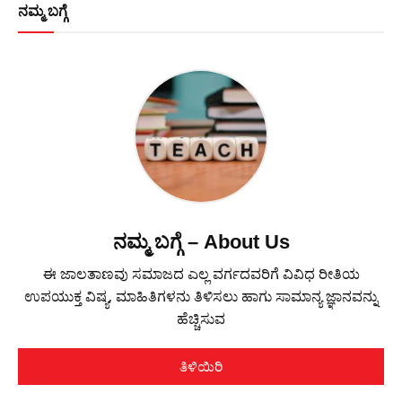
ನಮ್ಮ ಬಗ್ಗೆ
ನಮ್ಮ ಬಗ್ಗೆ – About Us
ಈ ಜಾಲತಾಣವು ಸಮಾಜದ ಎಲ್ಲ ವರ್ಗದವರಿಗೆ ವಿವಿಧ ರೀತಿಯ
ಉಪಯುಕ್ತ ವಿಷ್ಯ, ಮಾಹಿತಿಗಳನು ತಿಳಿಸಲು ಹಾಗು ಸಾಮಾನ್ಯ ಜ್ಞಾನವನ್ನು
ಹೆಚ್ಚಿಸುವ
ತಿಳಿಯಿರಿ