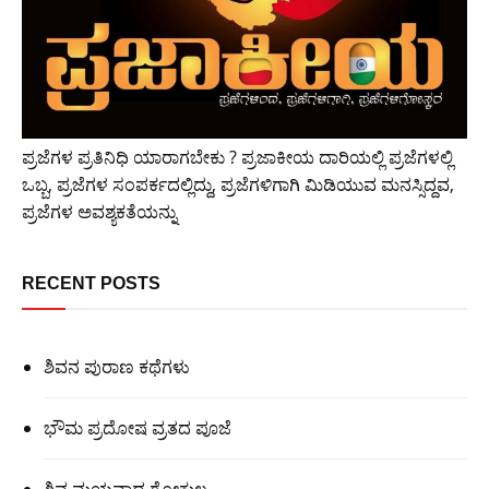
ಪ್ರಜೆಗಳ ಪ್ರತಿನಿಧಿ ಯಾರಾಗಬೇಕು ? ಪ್ರಜಾಕೀಯ ದಾರಿಯಲ್ಲಿ ಪ್ರಜೆಗಳಲ್ಲಿ
ಒಬ್ಬ, ಪ್ರಜೆಗಳ ಸಂಪರ್ಕದಲ್ಲಿದ್ದು, ಪ್ರಜೆಗಳಿಗಾಗಿ ಮಿಡಿಯುವ ಮನಸ್ಸಿದ್ದವ,
ಪ್ರಜೆಗಳ ಅವಶ್ಯಕತೆಯನ್ನು
RECENT POSTS
ಶಿವನ ಪುರಾಣ ಕಥೆಗಳು
ಭೌಮ ಪ್ರದೋಷ ವ್ರತದ ಪೂಜೆ
ಶಿವ ಮಯವಾದ ಗೋಕುಲ