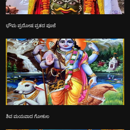
ಭೌಮ ಪ್ರದೋಷ ವ್ರತದ ಪೂಜೆ
ಶಿವ ಮಯವಾದ ಗೋಕುಲ