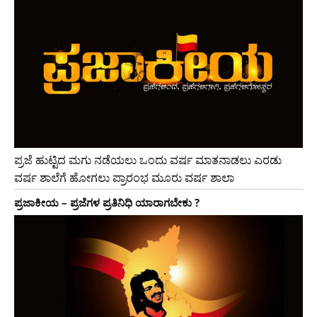
ಪ್ರಜೆ ಹುಟ್ಟಿದ ಮಗು ನಡೆಯಲು ಒಂದು ವರ್ಷ ಮಾತನಾಡಲು ಎರಡು
ವರ್ಷ ಶಾಲೆಗೆ ಹೋಗಲು ಪ್ರಾರಂಭ ಮೂರು ವರ್ಷ ಶಾಲಾ
ಪ್ರಜಾಕೀಯ – ಪ್ರಜೆಗಳ ಪ್ರತಿನಿಧಿ ಯಾರಾಗಬೇಕು ?