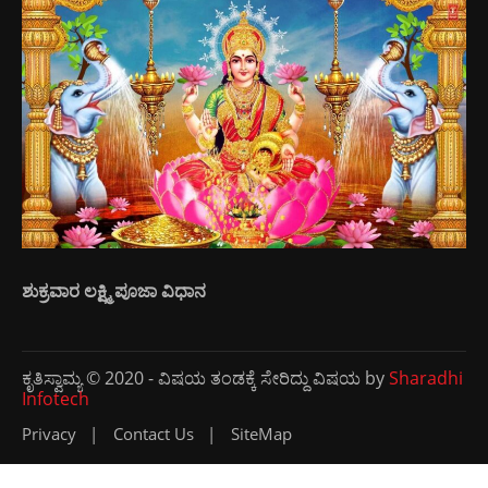
ಶುಕ್ರವಾರ ಲಕ್ಷ್ಮಿ ಪೂಜಾ ವಿಧಾನ
ಕೃತಿಸ್ವಾಮ್ಯ © 2020 - ವಿಷಯ ತಂಡಕ್ಕೆ ಸೇರಿದ್ದು ವಿಷಯ by
Sharadhi
Infotech
Privacy
Contact Us
SiteMap