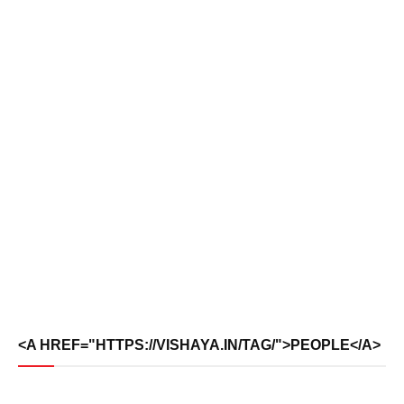
<A HREF="HTTPS://VISHAYA.IN/TAG/">PEOPLE</A>