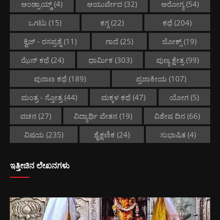
ಆಂಡ್ರಾಯ್ಡ್
(4)
ಆಯುರ್ವೇದ
(32)
ಆರೋಗ್ಯ
(54)
ಒಗಟು
(15)
ಕಗ್ಗ
(22)
ಕಥೆ
(204)
ಕ್ವಿಜ್ - ರಸಪ್ರಶ್ನೆ
(11)
ಗಾದೆ
(25)
ಜೋಕ್ಸ್
(19)
ಝೆನ್ ಕಥೆ
(24)
ಧಾರ್ಮಿಕ
(303)
ಪುಣ್ಯ ಕ್ಷೇತ್ರ
(99)
ಪುರಾಣ ಕಥೆ
(189)
ಪ್ರಜಾಕೀಯ
(107)
ಮಂತ್ರ - ಸ್ತೋತ್ರ
(44)
ಮಕ್ಕಳ ಕಥೆ
(47)
ಯೋಗ
(5)
ವಚನ
(27)
ವಿದ್ಯಾರ್ಥಿ ವೇತನ
(19)
ವಿಶೇಷ ದಿನ
(66)
ವಿಷಯ
(235)
ಶೈಕ್ಷಣಿಕ
(24)
ಸುಭಾಷಿತ
(4)
ಇತ್ತೀಚಿನ ಲೇಖನಗಳು