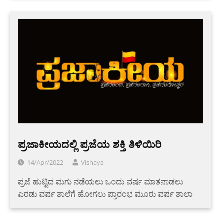
ಪ್ರಜಾಕೀಯದಲ್ಲಿ ಪ್ರಜೆಯ ಶಕ್ತಿ ತಿಳಿಯಿರಿ
14/Apr/2022
Vishaya
ಪ್ರಜೆ ಹುಟ್ಟಿದ ಮಗು ನಡೆಯಲು ಒಂದು ವರ್ಷ ಮಾತನಾಡಲು
ಎರಡು ವರ್ಷ ಶಾಲೆಗೆ ಹೋಗಲು ಪ್ರಾರಂಭ ಮೂರು ವರ್ಷ ಶಾಲಾ