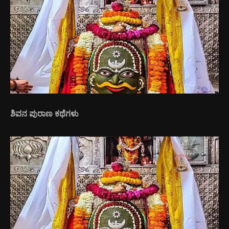
ಶಿವನ ಪುರಾಣ ಕಥೆಗಳು