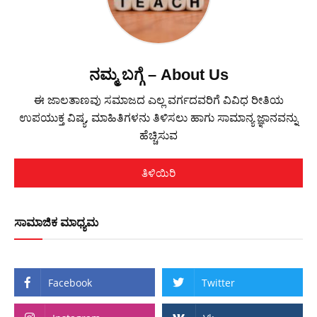
ನಮ್ಮ ಬಗ್ಗೆ – About Us
ಈ ಜಾಲತಾಣವು ಸಮಾಜದ ಎಲ್ಲ ವರ್ಗದವರಿಗೆ ವಿವಿಧ ರೀತಿಯ
ಉಪಯುಕ್ತ ವಿಷ್ಯ, ಮಾಹಿತಿಗಳನು ತಿಳಿಸಲು ಹಾಗು ಸಾಮಾನ್ಯ ಜ್ಞಾನವನ್ನು
ಹೆಚ್ಚಿಸುವ
ತಿಳಿಯಿರಿ
ಸಾಮಾಜಿಕ ಮಾಧ್ಯಮ
Facebook
Twitter