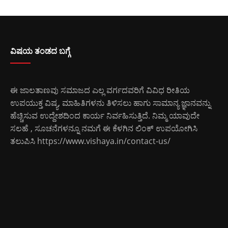
ವಿಷಯ ತಂಡದ ಬಗ್ಗೆ
ಈ ಜಾಲತಾಣವು ಸಮಾಜದ ಎಲ್ಲ ವರ್ಗದವರಿಗೆ ವಿವಿಧ ರೀತಿಯ
ಉಪಯುಕ್ತ ವಿಷ್ಯ, ಮಾಹಿತಿಗಳನು ತಿಳಿಸಲು ಹಾಗು ಸಾಮಾನ್ಯ ಜ್ಞಾನವನ್ನು
ಹೆಚ್ಚಿಸುವ ಉದ್ದೇಶದಿಂದ ಕಾರ್ಯ ನಿರ್ವಹಿಸುತ್ತಿದೆ. ನಿಮ್ಮ ಯಾವುದೇ
ಸಲಹೆ , ಸೂಚನೆಗಳನ್ನೂ ನಮಗೆ ಈ ಕೆಳಗಿನ ಲಿಂಕ್ ಉಪಯೋಗಿಸಿ
ತಲುಪಿಸಿ
https://www.vishaya.in/contact-us/