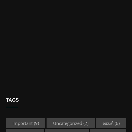
TAGS
Important
(9)
Uncategorized
(2)
ಅಡುಗೆ
(6)