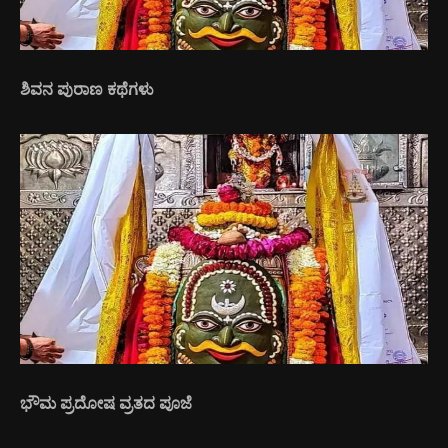
ಶಿವನ ಪುರಾಣ ಕಥೆಗಳು
ಭೌಮ ಪ್ರದೋಷ ವ್ರತದ ಪೂಜೆ