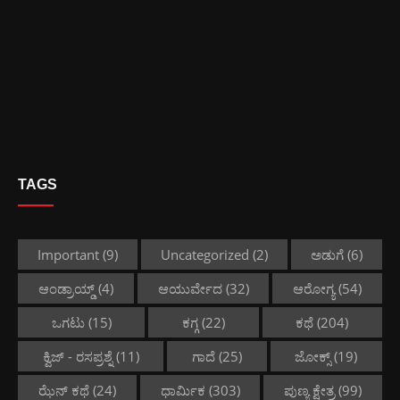
TAGS
Important
(9)
Uncategorized
(2)
ಅಡುಗೆ
(6)
ಆಂಡ್ರಾಯ್ಡ್
(4)
ಆಯುರ್ವೇದ
(32)
ಆರೋಗ್ಯ
(54)
ಒಗಟು
(15)
ಕಗ್ಗ
(22)
ಕಥೆ
(204)
ಕ್ವಿಜ್ - ರಸಪ್ರಶ್ನೆ
(11)
ಗಾದೆ
(25)
ಜೋಕ್ಸ್
(19)
ಝೆನ್ ಕಥೆ
(24)
ಧಾರ್ಮಿಕ
(303)
ಪುಣ್ಯ ಕ್ಷೇತ್ರ
(99)