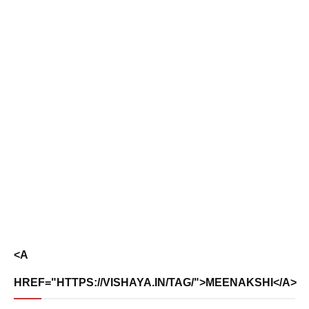
<A
HREF="HTTPS://VISHAYA.IN/TAG/">MEENAKSHI</A>