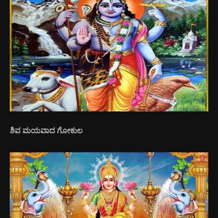
ಶಿವ ಮಯವಾದ ಗೋಕುಲ