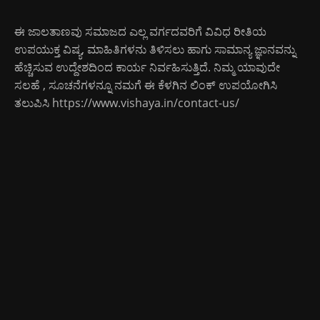
ಈ ಜಾಲತಾಣವು ಸಮಾಜದ ಎಲ್ಲ ವರ್ಗದವರಿಗೆ ವಿವಿಧ ರೀತಿಯ
ಉಪಯುಕ್ತ ವಿಷ್ಯ, ಮಾಹಿತಿಗಳನು ತಿಳಿಸಲು ಹಾಗು ಸಾಮಾನ್ಯ ಜ್ಞಾನವನ್ನು
ಹೆಚ್ಚಿಸುವ ಉದ್ದೇಶದಿಂದ ಕಾರ್ಯ ನಿರ್ವಹಿಸುತ್ತಿದೆ. ನಿಮ್ಮ ಯಾವುದೇ
ಸಲಹೆ , ಸೂಚನೆಗಳನ್ನೂ ನಮಗೆ ಈ ಕೆಳಗಿನ ಲಿಂಕ್ ಉಪಯೋಗಿಸಿ
ತಲುಪಿಸಿ
https://www.vishaya.in/contact-us/