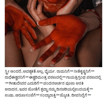
ಸ್ತ್ರೀ ಅಂದರೆ..ಅವಶ್ಯಕತೆ.ಅಲ್ಲ. ಧೈರ್ಯ. ರಾಮನಿಗೆ
ಸೀತೆಕೃಷ್ಣನಿಗೆ
ರಾಧೆಈಶ್ವರನಿಗೆ
ಈಶ್ವರಿಮಂತ್ರ ಪಠಣದಲ್ಲಿ
ಗಾಯತ್ರಿಗ್ರಂಥ ಪಠಣದಲ್ಲಿ
ಗೀತಾದೇವರ ಎದುರಿಗೆ
ವಂದನಅರ್ಚನ ಪೂಜಾ ಆರತಿ
ಆರಾದನ..ಇವರ ಜೋತೆಗೆ ಶ್ರದ್ದಾ ನಮ್ಮ ದಿನಚರಿಯಲ್ಲಿಉದಯಕ್ಕೆ
ಉಷಾ..ಅರುಣಸಂಜೆಗೆ
ಸಂದ್ಯಾರಾತ್ತಿ
ಜ್ಯೋತಿ. ದೀಪನಿದ್ರೆಗೆ