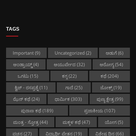
TAGS
Important
(9)
Uncategorized
(2)
ಅಡುಗೆ
(6)
ಆಂಡ್ರಾಯ್ಡ್
(4)
ಆಯುರ್ವೇದ
(32)
ಆರೋಗ್ಯ
(54)
ಒಗಟು
(15)
ಕಗ್ಗ
(22)
ಕಥೆ
(204)
ಕ್ವಿಜ್ - ರಸಪ್ರಶ್ನೆ
(11)
ಗಾದೆ
(25)
ಜೋಕ್ಸ್
(19)
ಝೆನ್ ಕಥೆ
(24)
ಧಾರ್ಮಿಕ
(303)
ಪುಣ್ಯ ಕ್ಷೇತ್ರ
(99)
ಪುರಾಣ ಕಥೆ
(189)
ಪ್ರಜಾಕೀಯ
(107)
ಮಂತ್ರ - ಸ್ತೋತ್ರ
(44)
ಮಕ್ಕಳ ಕಥೆ
(47)
ಯೋಗ
(5)
ವಚನ
(27)
ವಿದ್ಯಾರ್ಥಿ ವೇತನ
(19)
ವಿಶೇಷ ದಿನ
(66)