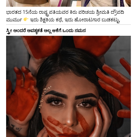
ಭಾರತದ 15ನೆಯ ರಾಷ್ಟ್ರಪತಿಯವರ ಕಿರು ಪರಿಚಯ ಶ್ರೀಮತಿ ದ್ರೌಪದಿ
ಮುರ್ಮು
ಇದು ಶಿಕ್ಷಕಿಯ ಕಥೆ, ಇದು ಹೋರಾಟಗಾರ ಬುಡಕಟ್ಟು,
ಸ್ತ್ರೀ ಅಂದರೆ ಅವಶ್ಯಕತೆ ಅಲ್ಲ ಆಕೆಗೆ ಒಂದು ನಮನ