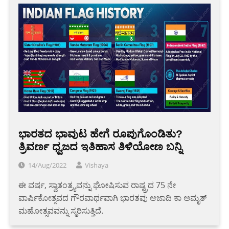
ಭಾರತದ ಭಾವುಟ ಹೇಗೆ ರೂಪುಗೊಂಡಿತು?
ತ್ರಿವರ್ಣ ಧ್ವಜದ ಇತಿಹಾಸ ತಿಳಿಯೋಣ ಬನ್ನಿ
14/Aug/2022
Vishaya
ಈ ವರ್ಷ, ಸ್ವಾತಂತ್ರ್ಯವನ್ನು ಘೋಷಿಸುವ ರಾಷ್ಟ್ರದ 75 ನೇ
ವಾರ್ಷಿಕೋತ್ಸವದ ಗೌರವಾರ್ಥವಾಗಿ ಭಾರತವು ಆಜಾದಿ ಕಾ ಅಮೃತ್
ಮಹೋತ್ಸವವನ್ನು ಸ್ಮರಿಸುತ್ತಿದೆ.