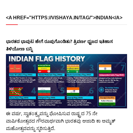
<A HREF="HTTPS://VISHAYA.IN/TAG/">INDIAN</A>
ಭಾರತದ ಭಾವುಟ ಹೇಗೆ ರೂಪುಗೊಂಡಿತು? ತ್ರಿವರ್ಣ ಧ್ವಜದ ಇತಿಹಾಸ
ತಿಳಿಯೋಣ ಬನ್ನಿ
ಈ ವರ್ಷ, ಸ್ವಾತಂತ್ರ್ಯವನ್ನು ಘೋಷಿಸುವ ರಾಷ್ಟ್ರದ 75 ನೇ
ವಾರ್ಷಿಕೋತ್ಸವದ ಗೌರವಾರ್ಥವಾಗಿ ಭಾರತವು ಆಜಾದಿ ಕಾ ಅಮೃತ್
ಮಹೋತ್ಸವವನ್ನು ಸ್ಮರಿಸುತ್ತಿದೆ.