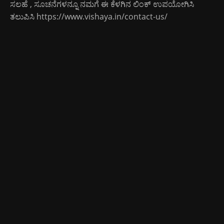
ಸಲಹೆ , ಸೂಚನೆಗಳನ್ನೂ ನಮಗೆ ಈ ಕೆಳಗಿನ ಲಿಂಕ್ ಉಪಯೋಗಿಸಿ
ತಲುಪಿಸಿ
https://www.vishaya.in/contact-us/