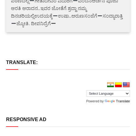
ಪಠಣದಲ್ಲಿ
ಗೀತಾದೇವರ ಎದುರಿಗೆ
ವಂದನಅರ್ಚನ ಪೂಜಾ
ಆರತಿ ಆರಾದನ..ಇವರ ಜೋತೆಗೆ ಶ್ರದ್ದಾ ನಮ್ಮ
ದಿನಚರಿಯಲ್ಲಿಉದಯಕ್ಕೆ
ಉಷಾ..ಅರುಣಸಂಜೆಗೆ
ಸಂದ್ಯಾರಾತ್ತಿ
ಜ್ಯೋತಿ. ದೀಪನಿದ್ರೆಗೆ
TRANSLATE:
Powered by
Translate
RESPONSIVE AD