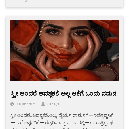
ಸ್ತ್ರೀ ಅಂದರೆ ಅವಶ್ಯಕತೆ ಅಲ್ಲ ಆಕೆಗೆ ಒಂದು ನಮನ
03/Jan/2021
Vishaya
ಸ್ತ್ರೀ ಅಂದರೆ..ಅವಶ್ಯಕತೆ.ಅಲ್ಲ. ಧೈರ್ಯ. ರಾಮನಿಗೆ
ಸೀತೆಕೃಷ್ಣನಿಗೆ
ರಾಧೆಈಶ್ವರನಿಗೆ
ಈಶ್ವರಿಮಂತ್ರ ಪಠಣದಲ್ಲಿ
ಗಾಯತ್ರಿಗ್ರಂಥ