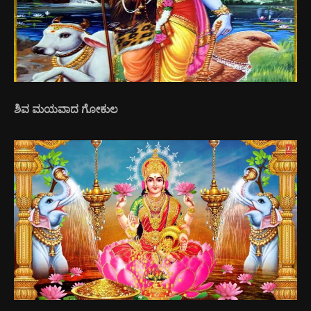
ಶಿವ ಮಯವಾದ ಗೋಕುಲ