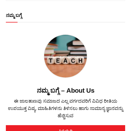
ನಮ್ಮ ಬಗ್ಗೆ
ನಮ್ಮ ಬಗ್ಗೆ – About Us
ಈ ಜಾಲತಾಣವು ಸಮಾಜದ ಎಲ್ಲ ವರ್ಗದವರಿಗೆ ವಿವಿಧ ರೀತಿಯ
ಉಪಯುಕ್ತ ವಿಷ್ಯ, ಮಾಹಿತಿಗಳನು ತಿಳಿಸಲು ಹಾಗು ಸಾಮಾನ್ಯ ಜ್ಞಾನವನ್ನು
ಹೆಚ್ಚಿಸುವ
ತಿಳಿಯಿರಿ