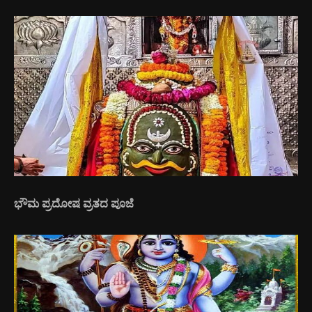
ಭೌಮ ಪ್ರದೋಷ ವ್ರತದ ಪೂಜೆ