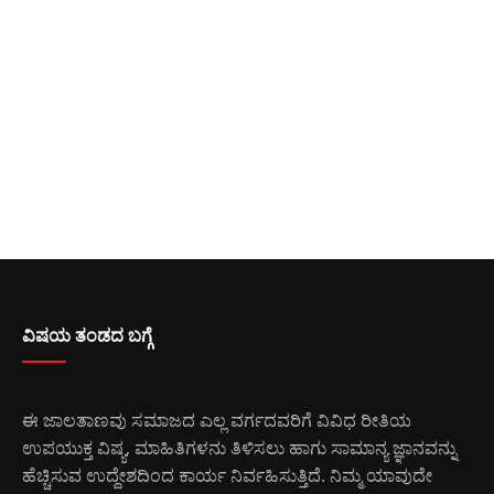
ವಿಷಯ ತಂಡದ ಬಗ್ಗೆ
ಈ ಜಾಲತಾಣವು ಸಮಾಜದ ಎಲ್ಲ ವರ್ಗದವರಿಗೆ ವಿವಿಧ ರೀತಿಯ
ಉಪಯುಕ್ತ ವಿಷ್ಯ, ಮಾಹಿತಿಗಳನು ತಿಳಿಸಲು ಹಾಗು ಸಾಮಾನ್ಯ ಜ್ಞಾನವನ್ನು
ಹೆಚ್ಚಿಸುವ ಉದ್ದೇಶದಿಂದ ಕಾರ್ಯ ನಿರ್ವಹಿಸುತ್ತಿದೆ. ನಿಮ್ಮ ಯಾವುದೇ