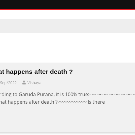
t happens after death ?
/Sep/2022
Vishaya
rding to Garuda Purana, it is 100% true:〰〰〰〰〰〰〰〰〰
at happens after death ?〰〰〰〰〰〰 Is there