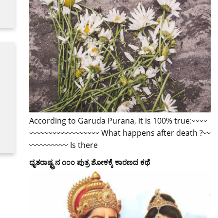
According to Garuda Purana, it is 100% true:〰〰
〰〰〰〰〰〰〰〰〰 What happens after death ?〰
〰〰〰〰〰 Is there
ಧೃತರಾಷ್ಟ್ರನ ೧೦೦ ಪುತ್ರ ಶೋಕಕ್ಕೆ ಕಾರಣದ ಕಥೆ