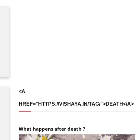
<A
HREF="HTTPS://VISHAYA.IN/TAG/">DEATH</A>
What happens after death ?