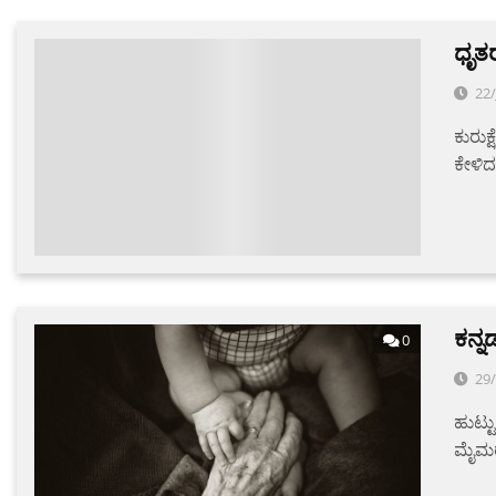
ಧೃತರ
0
22/
ಕುರುಕ್
ಕೇಳಿದ
ಕನ್
0
29
ಹುಟ್ಟ
ಮೈಮರ