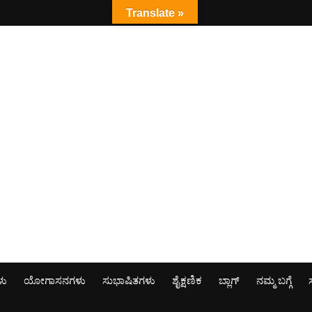
Translate »
ಳು
ಯೋಗಾಸನಗಳು
ಸುಭಾಷಿತಗಳು
ಶೈಕ್ಷಣಿಕ
ಬ್ಲಾಗ್
ನಮ್ಮ ಬಗ್ಗೆ