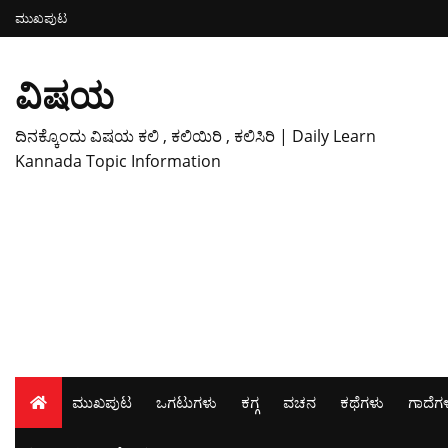
ಮುಖಪುಟ
ವಿಷಯ
ದಿನಕ್ಕೊಂದು ವಿಷಯ ಕಲಿ , ಕಲಿಯಿರಿ , ಕಲಿಸಿರಿ | Daily Learn
Kannada Topic Information
ಮುಖಪುಟ
ಒಗಟುಗಳು
ಕಗ್ಗ
ವಚನ
ಕಥೆಗಳು
ಗಾದೆಗ