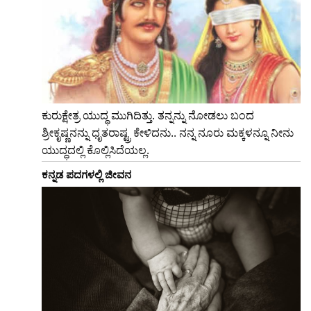
ಕುರುಕ್ಷೇತ್ರ ಯುದ್ಧ ಮುಗಿದಿತ್ತು. ತನ್ನನ್ನು ನೋಡಲು ಬಂದ
ಶ್ರೀಕೃಷ್ಣನನ್ನು ಧೃತರಾಷ್ಟ್ರ ಕೇಳಿದನು.. ನನ್ನ ನೂರು ಮಕ್ಕಳನ್ನೂ ನೀನು
ಯುದ್ಧದಲ್ಲಿ ಕೊಲ್ಲಿಸಿದೆಯಲ್ಲ.
ಕನ್ನಡ ಪದಗಳಲ್ಲಿ ಜೀವನ