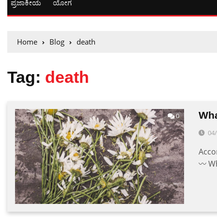
ಪ್ರಜಾಕೀಯ
ಯೋಗ
Home
Blog
death
Tag:
death
Wha
0
04
Acco
〰 Wh