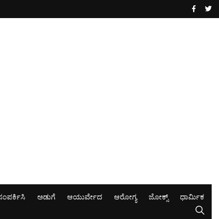
ಸಂಪರ್ಕಿಸಿ
ಅಡುಗೆ
ಆಯುರ್ವೇದ
ಆರೋಗ್ಯ
ಜೋಕ್ಸ್
ಧಾರ್ಮಿಕ