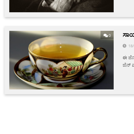
ಸಾಯ
0
18
ಈ ಜೆನ
ಜೆನ್ 