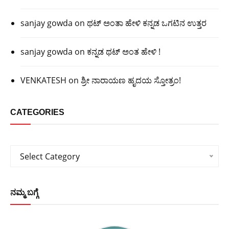
sanjay gowda
on
ಥಟ್ ಅಂತಾ ಹೇಳಿ ಕನ್ನಡ ಒಗಟಿನ ಉತ್ತರ
sanjay gowda
on
ಕನ್ನಡ ಥಟ್ ಅಂತ ಹೇಳಿ !
VENKATESH
on
ಶ್ರೀ ನಾರಾಯಣ ಹೃದಯ ಸ್ತೋತ್ರಂ!
CATEGORIES
Categories
Select Category
ನಮ್ಮ ಬಗ್ಗೆ