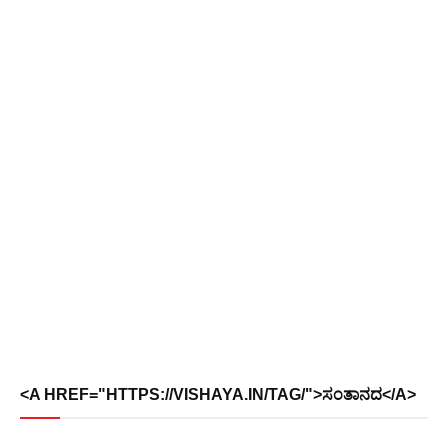
<A HREF="HTTPS://VISHAYA.IN/TAG/">ಸಂತಾನದ</A>