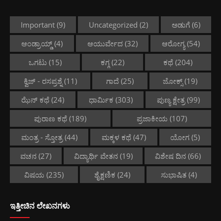
Important
(9)
Uncategorized
(2)
ಅಡುಗೆ
(6)
ಆಂಡ್ರಾಯ್ಡ್
(4)
ಆಯುರ್ವೇದ
(32)
ಆರೋಗ್ಯ
(54)
ಒಗಟು
(15)
ಕಗ್ಗ
(22)
ಕಥೆ
(204)
ಕ್ವಿಜ್ - ರಸಪ್ರಶ್ನೆ
(11)
ಗಾದೆ
(25)
ಜೋಕ್ಸ್
(19)
ಝೆನ್ ಕಥೆ
(24)
ಧಾರ್ಮಿಕ
(303)
ಪುಣ್ಯ ಕ್ಷೇತ್ರ
(99)
ಪುರಾಣ ಕಥೆ
(189)
ಪ್ರಜಾಕೀಯ
(107)
ಮಂತ್ರ - ಸ್ತೋತ್ರ
(44)
ಮಕ್ಕಳ ಕಥೆ
(47)
ಯೋಗ
(5)
ವಚನ
(27)
ವಿದ್ಯಾರ್ಥಿ ವೇತನ
(19)
ವಿಶೇಷ ದಿನ
(66)
ವಿಷಯ
(235)
ಶೈಕ್ಷಣಿಕ
(24)
ಸುಭಾಷಿತ
(4)
ಇತ್ತೀಚಿನ ಲೇಖನಗಳು