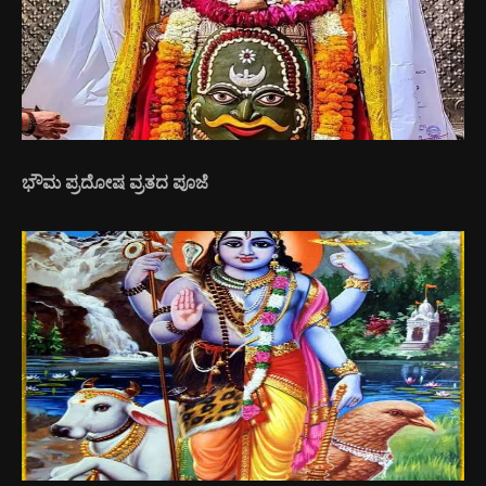
ಭೌಮ ಪ್ರದೋಷ ವ್ರತದ ಪೂಜೆ