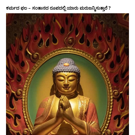
ಕರ್ಮದ ಫಲ – ಸಂತಾನದ ರೂಪದಲ್ಲಿ ಯಾರು ಮರುಜನ್ಮಿಸುತ್ತಾರೆ ?