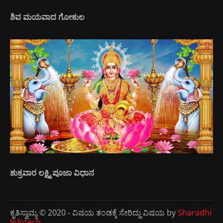
ಶಿವ ಮಯವಾದ ಗೋಕುಲ
ಶುಕ್ರವಾರ ಲಕ್ಷ್ಮಿ ಪೂಜಾ ವಿಧಾನ
ಕೃತಿಸ್ವಾಮ್ಯ © 2020 - ವಿಷಯ ತಂಡಕ್ಕೆ ಸೇರಿದ್ದು ವಿಷಯ by
Sharadhi
Infotech