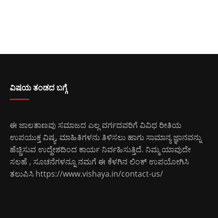
ವಿಷಯ ತಂಡದ ಬಗ್ಗೆ
ಈ ಜಾಲತಾಣವು ಸಮಾಜದ ಎಲ್ಲ ವರ್ಗದವರಿಗೆ ವಿವಿಧ ರೀತಿಯ
ಉಪಯುಕ್ತ ವಿಷ್ಯ, ಮಾಹಿತಿಗಳನು ತಿಳಿಸಲು ಹಾಗು ಸಾಮಾನ್ಯ ಜ್ಞಾನವನ್ನು
ಹೆಚ್ಚಿಸುವ ಉದ್ದೇಶದಿಂದ ಕಾರ್ಯ ನಿರ್ವಹಿಸುತ್ತಿದೆ. ನಿಮ್ಮ ಯಾವುದೇ
ಸಲಹೆ , ಸೂಚನೆಗಳನ್ನೂ ನಮಗೆ ಈ ಕೆಳಗಿನ ಲಿಂಕ್ ಉಪಯೋಗಿಸಿ
ತಲುಪಿಸಿ
https://www.vishaya.in/contact-us/