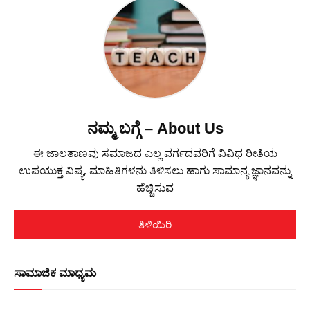
ನಮ್ಮ ಬಗ್ಗೆ – About Us
ಈ ಜಾಲತಾಣವು ಸಮಾಜದ ಎಲ್ಲ ವರ್ಗದವರಿಗೆ ವಿವಿಧ ರೀತಿಯ
ಉಪಯುಕ್ತ ವಿಷ್ಯ, ಮಾಹಿತಿಗಳನು ತಿಳಿಸಲು ಹಾಗು ಸಾಮಾನ್ಯ ಜ್ಞಾನವನ್ನು
ಹೆಚ್ಚಿಸುವ
ತಿಳಿಯಿರಿ
ಸಾಮಾಜಿಕ ಮಾಧ್ಯಮ