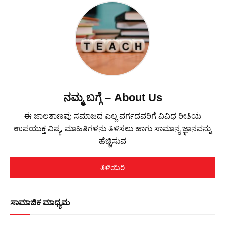
ನಮ್ಮ ಬಗ್ಗೆ – About Us
ಈ ಜಾಲತಾಣವು ಸಮಾಜದ ಎಲ್ಲ ವರ್ಗದವರಿಗೆ ವಿವಿಧ ರೀತಿಯ
ಉಪಯುಕ್ತ ವಿಷ್ಯ, ಮಾಹಿತಿಗಳನು ತಿಳಿಸಲು ಹಾಗು ಸಾಮಾನ್ಯ ಜ್ಞಾನವನ್ನು
ಹೆಚ್ಚಿಸುವ
ತಿಳಿಯಿರಿ
ಸಾಮಾಜಿಕ ಮಾಧ್ಯಮ