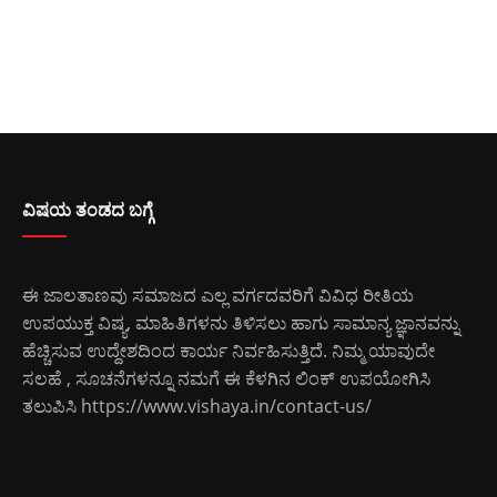
ವಿಷಯ ತಂಡದ ಬಗ್ಗೆ
ಈ ಜಾಲತಾಣವು ಸಮಾಜದ ಎಲ್ಲ ವರ್ಗದವರಿಗೆ ವಿವಿಧ ರೀತಿಯ
ಉಪಯುಕ್ತ ವಿಷ್ಯ, ಮಾಹಿತಿಗಳನು ತಿಳಿಸಲು ಹಾಗು ಸಾಮಾನ್ಯ ಜ್ಞಾನವನ್ನು
ಹೆಚ್ಚಿಸುವ ಉದ್ದೇಶದಿಂದ ಕಾರ್ಯ ನಿರ್ವಹಿಸುತ್ತಿದೆ. ನಿಮ್ಮ ಯಾವುದೇ
ಸಲಹೆ , ಸೂಚನೆಗಳನ್ನೂ ನಮಗೆ ಈ ಕೆಳಗಿನ ಲಿಂಕ್ ಉಪಯೋಗಿಸಿ
ತಲುಪಿಸಿ
https://www.vishaya.in/contact-us/