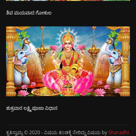
ಶಿವ ಮಯವಾದ ಗೋಕುಲ
ಶುಕ್ರವಾರ ಲಕ್ಷ್ಮಿ ಪೂಜಾ ವಿಧಾನ
ಕೃತಿಸ್ವಾಮ್ಯ © 2020 - ವಿಷಯ ತಂಡಕ್ಕೆ ಸೇರಿದ್ದು ವಿಷಯ by
Sharadhi