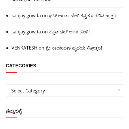
sanjay gowda
on
ಥಟ್ ಅಂತಾ ಹೇಳಿ ಕನ್ನಡ ಒಗಟಿನ ಉತ್ತರ
sanjay gowda
on
ಕನ್ನಡ ಥಟ್ ಅಂತ ಹೇಳಿ !
VENKATESH
on
ಶ್ರೀ ನಾರಾಯಣ ಹೃದಯ ಸ್ತೋತ್ರಂ!
CATEGORIES
Categories
Select Category
ನಮ್ಮ ಬಗ್ಗೆ