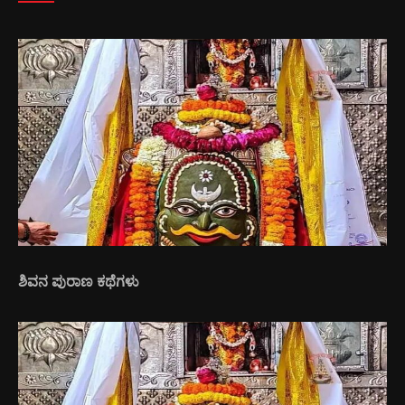
ಶಿವನ ಪುರಾಣ ಕಥೆಗಳು