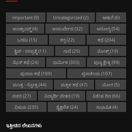
Important
(9)
Uncategorized
(2)
ಅಡುಗೆ
(6)
ಆಂಡ್ರಾಯ್ಡ್
(4)
ಆಯುರ್ವೇದ
(32)
ಆರೋಗ್ಯ
(54)
ಒಗಟು
(15)
ಕಗ್ಗ
(22)
ಕಥೆ
(204)
ಕ್ವಿಜ್ - ರಸಪ್ರಶ್ನೆ
(11)
ಗಾದೆ
(25)
ಜೋಕ್ಸ್
(19)
ಝೆನ್ ಕಥೆ
(24)
ಧಾರ್ಮಿಕ
(303)
ಪುಣ್ಯ ಕ್ಷೇತ್ರ
(99)
ಪುರಾಣ ಕಥೆ
(189)
ಪ್ರಜಾಕೀಯ
(107)
ಮಂತ್ರ - ಸ್ತೋತ್ರ
(44)
ಮಕ್ಕಳ ಕಥೆ
(47)
ಯೋಗ
(5)
ವಚನ
(27)
ವಿದ್ಯಾರ್ಥಿ ವೇತನ
(19)
ವಿಶೇಷ ದಿನ
(66)
ವಿಷಯ
(235)
ಶೈಕ್ಷಣಿಕ
(24)
ಸುಭಾಷಿತ
(4)
ಇತ್ತೀಚಿನ ಲೇಖನಗಳು