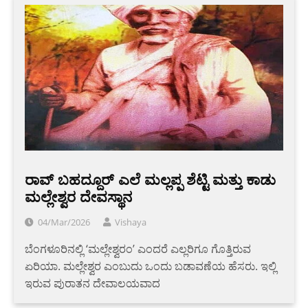
ರಾವ್ ಬಹದ್ದೂರ್ ಎಲೆ ಮಲ್ಲಪ್ಪ ಶೆಟ್ಟಿ ಮತ್ತು ಕಾಡು
ಮಲ್ಲೇಶ್ವರ ದೇವಸ್ಥಾನ
04/Mar/2026
Vishaya
ಬೆಂಗಳೂರಿನಲ್ಲಿ ‘ಮಲ್ಲೇಶ್ವರಂ’ ಎಂದರೆ ಎಲ್ಲರಿಗೂ ಗೊತ್ತಿರುವ
ಏರಿಯಾ. ಮಲ್ಲೇಶ್ವರ ಎಂಬುದು ಒಂದು ಬಡಾವಣೆಯ ಹೆಸರು. ಇಲ್ಲಿ
ಇರುವ ಪುರಾತನ ದೇವಾಲಯವಾದ