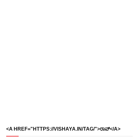
<A HREF="HTTPS://VISHAYA.IN/TAG/">ರಾವ್</A>