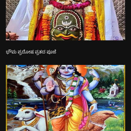
ಭೌಮ ಪ್ರದೋಷ ವ್ರತದ ಪೂಜೆ