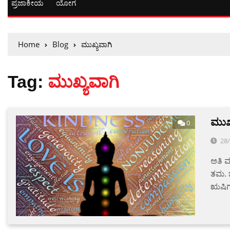
ಪ್ರಜಾಕೀಯ
ಯೋಗ
Home
Blog
ಮುಖ್ಯವಾಗಿ
Tag:
ಮುಖ್ಯವಾಗಿ
ಮುಖ
0
28
ಅತಿ ಮ
ತಮ. 
ಋಷಿಗಳ