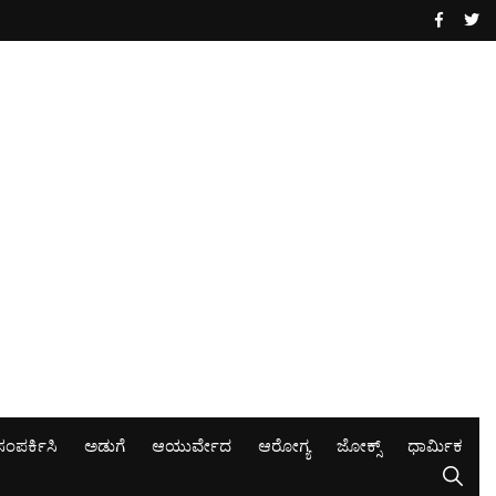
ಸಂಪರ್ಕಿಸಿ
ಅಡುಗೆ
ಆಯುರ್ವೇದ
ಆರೋಗ್ಯ
ಜೋಕ್ಸ್
ಧಾರ್ಮಿಕ