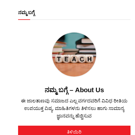
ನಮ್ಮ ಬಗ್ಗೆ
ನಮ್ಮ ಬಗ್ಗೆ – About Us
ಈ ಜಾಲತಾಣವು ಸಮಾಜದ ಎಲ್ಲ ವರ್ಗದವರಿಗೆ ವಿವಿಧ ರೀತಿಯ
ಉಪಯುಕ್ತ ವಿಷ್ಯ, ಮಾಹಿತಿಗಳನು ತಿಳಿಸಲು ಹಾಗು ಸಾಮಾನ್ಯ
ಜ್ಞಾನವನ್ನು ಹೆಚ್ಚಿಸುವ
ತಿಳಿಯಿರಿ