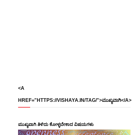
<A
HREF="HTTPS://VISHAYA.IN/TAG/">ಮುಖ್ಯವಾಗಿ</A>
ಮುಖ್ಯವಾಗಿ ತಿಳಿದು ಕೋಳ್ಳಬೇಕಾದ ವಿಷಯಗಳು