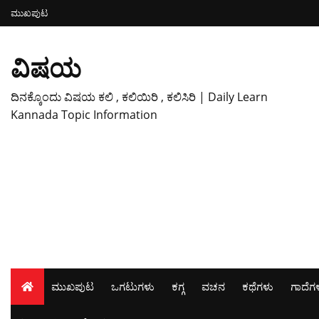
ಮುಖಪುಟ
ವಿಷಯ
ದಿನಕ್ಕೊಂದು ವಿಷಯ ಕಲಿ , ಕಲಿಯಿರಿ , ಕಲಿಸಿರಿ | Daily Learn
Kannada Topic Information
ಮುಖಪುಟ
ಒಗಟುಗಳು
ಕಗ್ಗ
ವಚನ
ಕಥೆಗಳು
ಗಾದೆಗ