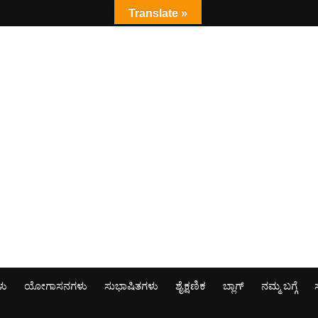
Translate »
ಳು
ಯೋಗಾಸನಗಳು
ಸುಭಾಷಿತಗಳು
ಶೈಕ್ಷಣಿಕ
ಬ್ಲಾಗ್
ನಮ್ಮ ಬಗ್ಗೆ