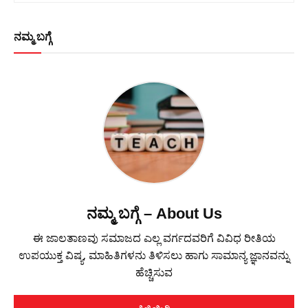
ನಮ್ಮ ಬಗ್ಗೆ
ನಮ್ಮ ಬಗ್ಗೆ – About Us
ಈ ಜಾಲತಾಣವು ಸಮಾಜದ ಎಲ್ಲ ವರ್ಗದವರಿಗೆ ವಿವಿಧ ರೀತಿಯ
ಉಪಯುಕ್ತ ವಿಷ್ಯ, ಮಾಹಿತಿಗಳನು ತಿಳಿಸಲು ಹಾಗು ಸಾಮಾನ್ಯ ಜ್ಞಾನವನ್ನು
ಹೆಚ್ಚಿಸುವ