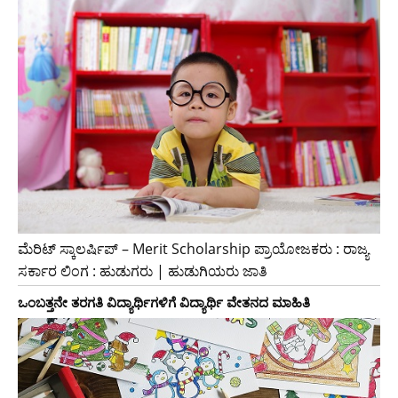
ಮೆರಿಟ್ ಸ್ಕಾಲರ್ಷಿಪ್ – Merit Scholarship ಪ್ರಾಯೋಜಕರು : ರಾಜ್ಯ
ಸರ್ಕಾರ ಲಿಂಗ : ಹುಡುಗರು | ಹುಡುಗಿಯರು ಜಾತಿ
ಒಂಬತ್ತನೇ ತರಗತಿ ವಿದ್ಯಾರ್ಥಿಗಳಿಗೆ ವಿದ್ಯಾರ್ಥಿ ವೇತನದ ಮಾಹಿತಿ