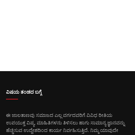
ವಿಷಯ ತಂಡದ ಬಗ್ಗೆ
ಈ ಜಾಲತಾಣವು ಸಮಾಜದ ಎಲ್ಲ ವರ್ಗದವರಿಗೆ ವಿವಿಧ ರೀತಿಯ
ಉಪಯುಕ್ತ ವಿಷ್ಯ, ಮಾಹಿತಿಗಳನು ತಿಳಿಸಲು ಹಾಗು ಸಾಮಾನ್ಯ ಜ್ಞಾನವನ್ನು
ಹೆಚ್ಚಿಸುವ ಉದ್ದೇಶದಿಂದ ಕಾರ್ಯ ನಿರ್ವಹಿಸುತ್ತಿದೆ. ನಿಮ್ಮ ಯಾವುದೇ