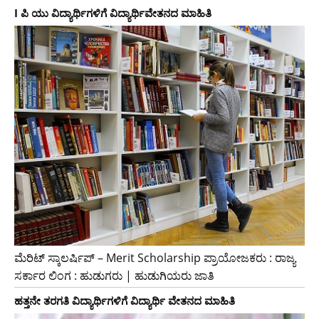
I ಪಿ ಯು ವಿದ್ಯಾರ್ಥಿಗಳಿಗೆ ವಿದ್ಯಾರ್ಥಿವೇತನದ ಮಾಹಿತಿ
ಮೆರಿಟ್ ಸ್ಕಾಲರ್ಷಿಪ್ – Merit Scholarship ಪ್ರಾಯೋಜಕರು : ರಾಜ್ಯ
ಸರ್ಕಾರ ಲಿಂಗ : ಹುಡುಗರು | ಹುಡುಗಿಯರು ಜಾತಿ
ಹತ್ತನೇ ತರಗತಿ ವಿದ್ಯಾರ್ಥಿಗಳಿಗೆ ವಿದ್ಯಾರ್ಥಿ ವೇತನದ ಮಾಹಿತಿ