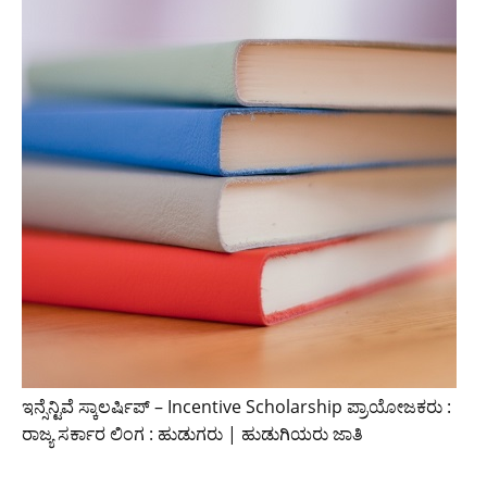
ಇನ್ಸೆನ್ಟಿವೆ ಸ್ಕಾಲರ್ಷಿಪ್ – Incentive Scholarship ಪ್ರಾಯೋಜಕರು :
ರಾಜ್ಯ ಸರ್ಕಾರ ಲಿಂಗ : ಹುಡುಗರು | ಹುಡುಗಿಯರು ಜಾತಿ