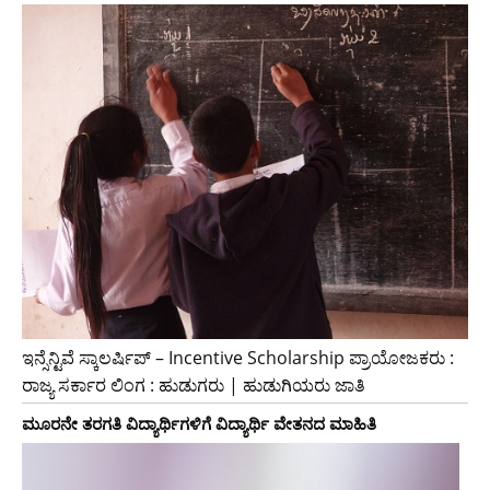
ಇನ್ಸೆನ್ಟಿವೆ ಸ್ಕಾಲರ್ಷಿಪ್ – Incentive Scholarship ಪ್ರಾಯೋಜಕರು :
ರಾಜ್ಯ ಸರ್ಕಾರ ಲಿಂಗ : ಹುಡುಗರು | ಹುಡುಗಿಯರು ಜಾತಿ
ಮೂರನೇ ತರಗತಿ ವಿದ್ಯಾರ್ಥಿಗಳಿಗೆ ವಿದ್ಯಾರ್ಥಿ ವೇತನದ ಮಾಹಿತಿ