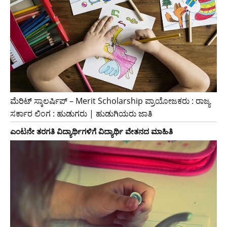
ಮೆರಿಟ್ ಸ್ಕಾಲರ್ಷಿಪ್ – Merit Scholarship ಪ್ರಾಯೋಜಕರು : ರಾಜ್ಯ
ಸರ್ಕಾರ ಲಿಂಗ : ಹುಡುಗರು | ಹುಡುಗಿಯರು ಜಾತಿ
ಎಂಟನೇ ತರಗತಿ ವಿದ್ಯಾರ್ಥಿಗಳಿಗೆ ವಿದ್ಯಾರ್ಥಿ ವೇತನದ ಮಾಹಿತಿ