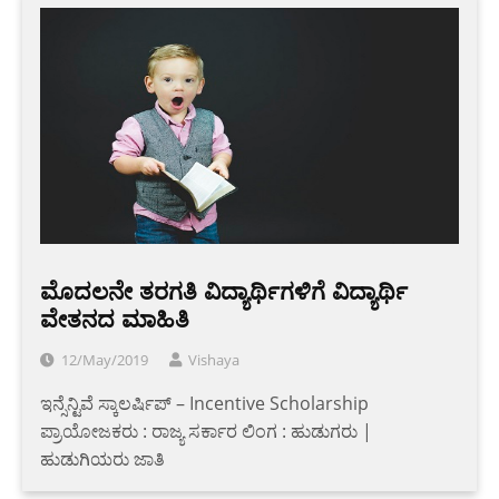
ಮೊದಲನೇ ತರಗತಿ ವಿದ್ಯಾರ್ಥಿಗಳಿಗೆ ವಿದ್ಯಾರ್ಥಿ
ವೇತನದ ಮಾಹಿತಿ
12/May/2019
Vishaya
ಇನ್ಸೆನ್ಟಿವೆ ಸ್ಕಾಲರ್ಷಿಪ್ – Incentive Scholarship
ಪ್ರಾಯೋಜಕರು : ರಾಜ್ಯ ಸರ್ಕಾರ ಲಿಂಗ : ಹುಡುಗರು |
ಹುಡುಗಿಯರು ಜಾತಿ