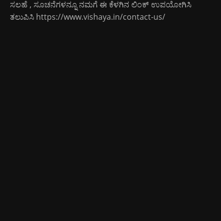
ಸಲಹೆ , ಸೂಚನೆಗಳನ್ನೂ ನಮಗೆ ಈ ಕೆಳಗಿನ ಲಿಂಕ್ ಉಪಯೋಗಿಸಿ
ತಲುಪಿಸಿ
https://www.vishaya.in/contact-us/