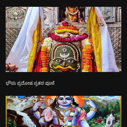
ಭೌಮ ಪ್ರದೋಷ ವ್ರತದ ಪೂಜೆ