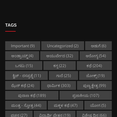
TAGS
Important
(9)
Uncategorized
(2)
ಅಡುಗೆ
(6)
ಆಂಡ್ರಾಯ್ಡ್
(4)
ಆಯುರ್ವೇದ
(32)
ಆರೋಗ್ಯ
(54)
ಒಗಟು
(15)
ಕಗ್ಗ
(22)
ಕಥೆ
(204)
ಕ್ವಿಜ್ - ರಸಪ್ರಶ್ನೆ
(11)
ಗಾದೆ
(25)
ಜೋಕ್ಸ್
(19)
ಝೆನ್ ಕಥೆ
(24)
ಧಾರ್ಮಿಕ
(303)
ಪುಣ್ಯ ಕ್ಷೇತ್ರ
(99)
ಪುರಾಣ ಕಥೆ
(189)
ಪ್ರಜಾಕೀಯ
(107)
ಮಂತ್ರ - ಸ್ತೋತ್ರ
(44)
ಮಕ್ಕಳ ಕಥೆ
(47)
ಯೋಗ
(5)
ವಚನ
(27)
ವಿದ್ಯಾರ್ಥಿ ವೇತನ
(19)
ವಿಶೇಷ ದಿನ
(66)