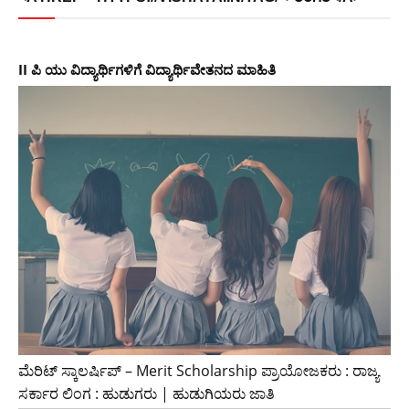
II ಪಿ ಯು ವಿದ್ಯಾರ್ಥಿಗಳಿಗೆ ವಿದ್ಯಾರ್ಥಿವೇತನದ ಮಾಹಿತಿ
ಮೆರಿಟ್ ಸ್ಕಾಲರ್ಷಿಪ್ – Merit Scholarship ಪ್ರಾಯೋಜಕರು : ರಾಜ್ಯ
ಸರ್ಕಾರ ಲಿಂಗ : ಹುಡುಗರು | ಹುಡುಗಿಯರು ಜಾತಿ