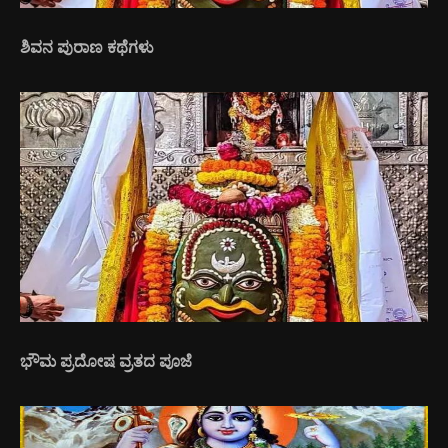
ಶಿವನ ಪುರಾಣ ಕಥೆಗಳು
ಭೌಮ ಪ್ರದೋಷ ವ್ರತದ ಪೂಜೆ