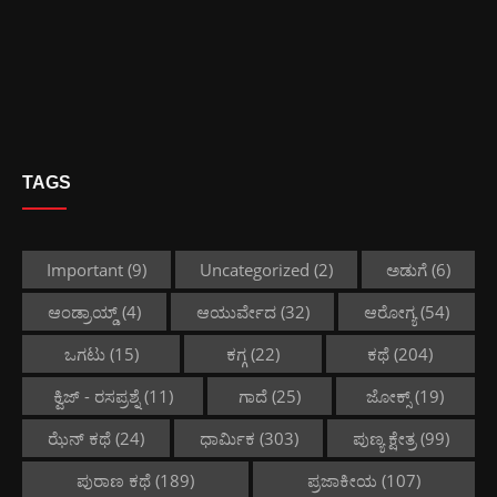
TAGS
Important
(9)
Uncategorized
(2)
ಅಡುಗೆ
(6)
ಆಂಡ್ರಾಯ್ಡ್
(4)
ಆಯುರ್ವೇದ
(32)
ಆರೋಗ್ಯ
(54)
ಒಗಟು
(15)
ಕಗ್ಗ
(22)
ಕಥೆ
(204)
ಕ್ವಿಜ್ - ರಸಪ್ರಶ್ನೆ
(11)
ಗಾದೆ
(25)
ಜೋಕ್ಸ್
(19)
ಝೆನ್ ಕಥೆ
(24)
ಧಾರ್ಮಿಕ
(303)
ಪುಣ್ಯ ಕ್ಷೇತ್ರ
(99)
ಪುರಾಣ ಕಥೆ
(189)
ಪ್ರಜಾಕೀಯ
(107)