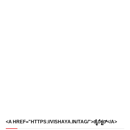
<A HREF="HTTPS://VISHAYA.IN/TAG/">ಡೈರೆಕ್ಟರ್</A>