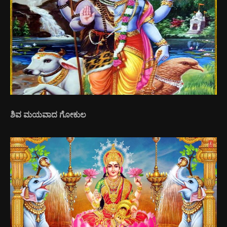
ಶಿವ ಮಯವಾದ ಗೋಕುಲ