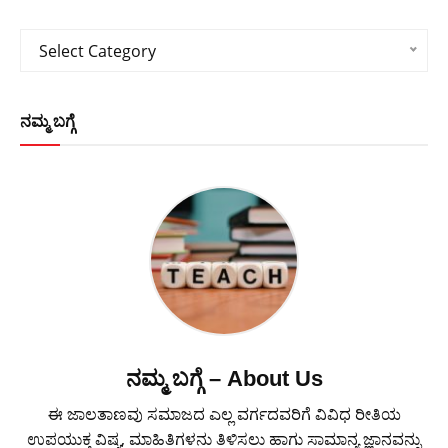
Categories
Select Category
ನಮ್ಮ ಬಗ್ಗೆ
ನಮ್ಮ ಬಗ್ಗೆ – About Us
ಈ ಜಾಲತಾಣವು ಸಮಾಜದ ಎಲ್ಲ ವರ್ಗದವರಿಗೆ ವಿವಿಧ ರೀತಿಯ
ಉಪಯುಕ್ತ ವಿಷ್ಯ, ಮಾಹಿತಿಗಳನು ತಿಳಿಸಲು ಹಾಗು ಸಾಮಾನ್ಯ ಜ್ಞಾನವನ್ನು