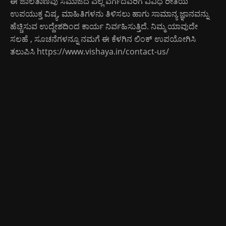
ಈ ಜಾಲತಾಣವು ಸಮಾಜದ ಎಲ್ಲ ವರ್ಗದವರಿಗೆ ವಿವಿಧ ರೀತಿಯ
ಉಪಯುಕ್ತ ವಿಷ್ಯ, ಮಾಹಿತಿಗಳನು ತಿಳಿಸಲು ಹಾಗು ಸಾಮಾನ್ಯ ಜ್ಞಾನವನ್ನು
ಹೆಚ್ಚಿಸುವ ಉದ್ದೇಶದಿಂದ ಕಾರ್ಯ ನಿರ್ವಹಿಸುತ್ತಿದೆ. ನಿಮ್ಮ ಯಾವುದೇ
ಸಲಹೆ , ಸೂಚನೆಗಳನ್ನೂ ನಮಗೆ ಈ ಕೆಳಗಿನ ಲಿಂಕ್ ಉಪಯೋಗಿಸಿ
ತಲುಪಿಸಿ
https://www.vishaya.in/contact-us/