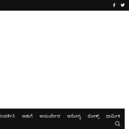
ಸಂಪರ್ಕಿಸಿ
ಅಡುಗೆ
ಆಯುರ್ವೇದ
ಆರೋಗ್ಯ
ಜೋಕ್ಸ್
ಧಾರ್ಮಿಕ