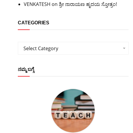
VENKATESH
on
ಶ್ರೀ ನಾರಾಯಣ ಹೃದಯ ಸ್ತೋತ್ರಂ!
CATEGORIES
Categories
Select Category
ನಮ್ಮ ಬಗ್ಗೆ