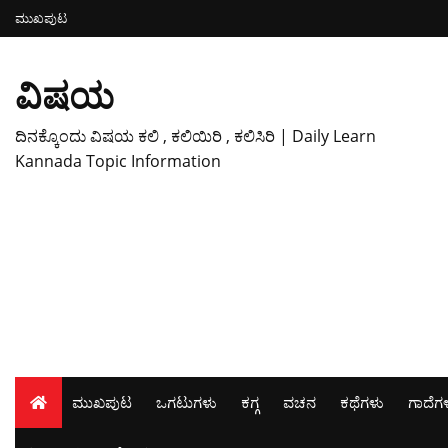
ಮುಖಪುಟ
ವಿಷಯ
ದಿನಕ್ಕೊಂದು ವಿಷಯ ಕಲಿ , ಕಲಿಯಿರಿ , ಕಲಿಸಿರಿ | Daily Learn
Kannada Topic Information
ಮುಖಪುಟ
ಒಗಟುಗಳು
ಕಗ್ಗ
ವಚನ
ಕಥೆಗಳು
ಗಾದೆಗ