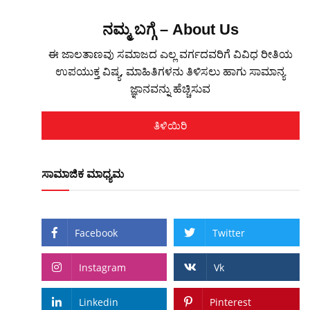
ನಮ್ಮ ಬಗ್ಗೆ – About Us
ಈ ಜಾಲತಾಣವು ಸಮಾಜದ ಎಲ್ಲ ವರ್ಗದವರಿಗೆ ವಿವಿಧ ರೀತಿಯ
ಉಪಯುಕ್ತ ವಿಷ್ಯ, ಮಾಹಿತಿಗಳನು ತಿಳಿಸಲು ಹಾಗು ಸಾಮಾನ್ಯ
ಜ್ಞಾನವನ್ನು ಹೆಚ್ಚಿಸುವ
ತಿಳಿಯಿರಿ
ಸಾಮಾಜಿಕ ಮಾಧ್ಯಮ
Facebook
Twitter
Instagram
Vk
Linkedin
Pinterest