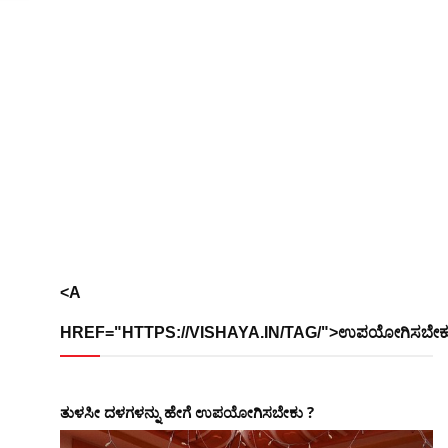
<A
HREF="HTTPS://VISHAYA.IN/TAG/">ಉಪಯೋಗಿಸಬೇಕ
ತುಳಸೀ ದಳಗಳನ್ನು ಹೇಗೆ ಉಪಯೋಗಿಸಬೇಕು ?