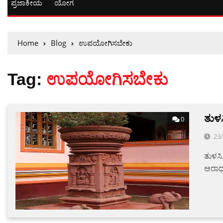
ಪ್ರಜಾಕೀಯ
ಯೋಗ
Home
Blog
ಉಪಯೋಗಿಸಬೇಕು
Tag:
ಉಪಯೋಗಿಸಬೇಕು
ತುಳ
0
23
ತುಳಸ
ಆರಾಧ