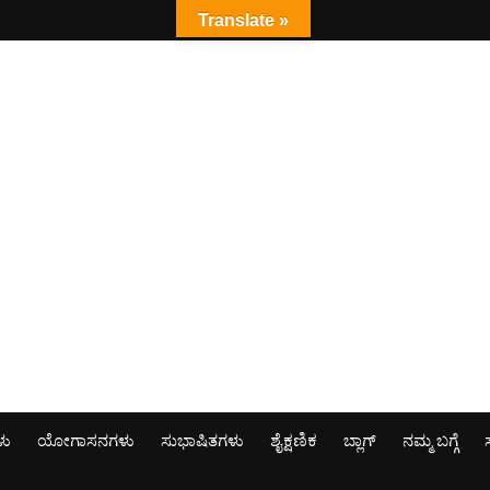
Translate »
ಳು
ಯೋಗಾಸನಗಳು
ಸುಭಾಷಿತಗಳು
ಶೈಕ್ಷಣಿಕ
ಬ್ಲಾಗ್
ನಮ್ಮ ಬಗ್ಗೆ