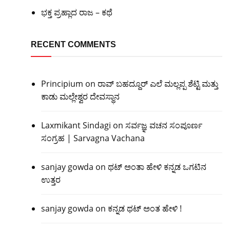
ಭಕ್ತ ಪ್ರಹ್ಲಾದ ರಾಜ – ಕಥೆ
RECENT COMMENTS
Principium
on
ರಾವ್ ಬಹದ್ದೂರ್ ಎಲೆ ಮಲ್ಲಪ್ಪ ಶೆಟ್ಟಿ ಮತ್ತು
ಕಾಡು ಮಲ್ಲೇಶ್ವರ ದೇವಸ್ಥಾನ
Laxmikant Sindagi
on
ಸರ್ವಜ್ಞ ವಚನ ಸಂಪೂರ್ಣ
ಸಂಗ್ರಹ | Sarvagna Vachana
sanjay gowda
on
ಥಟ್ ಅಂತಾ ಹೇಳಿ ಕನ್ನಡ ಒಗಟಿನ
ಉತ್ತರ
sanjay gowda
on
ಕನ್ನಡ ಥಟ್ ಅಂತ ಹೇಳಿ !