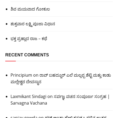
ಶಿವ ಮಯವಾದ ಗೋಕುಲ
ಶುಕ್ರವಾರ ಲಕ್ಷ್ಮಿ ಪೂಜಾ ವಿಧಾನ
ಭಕ್ತ ಪ್ರಹ್ಲಾದ ರಾಜ – ಕಥೆ
RECENT COMMENTS
Principium
on
ರಾವ್ ಬಹದ್ದೂರ್ ಎಲೆ ಮಲ್ಲಪ್ಪ ಶೆಟ್ಟಿ ಮತ್ತು ಕಾಡು
ಮಲ್ಲೇಶ್ವರ ದೇವಸ್ಥಾನ
Laxmikant Sindagi
on
ಸರ್ವಜ್ಞ ವಚನ ಸಂಪೂರ್ಣ ಸಂಗ್ರಹ |
Sarvagna Vachana
sanjay gowda
on
ಥಟ್ ಅಂತಾ ಹೇಳಿ ಕನ್ನಡ ಒಗಟಿನ ಉತ್ತರ