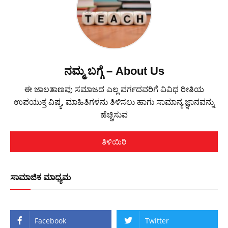
ನಮ್ಮ ಬಗ್ಗೆ – About Us
ಈ ಜಾಲತಾಣವು ಸಮಾಜದ ಎಲ್ಲ ವರ್ಗದವರಿಗೆ ವಿವಿಧ ರೀತಿಯ
ಉಪಯುಕ್ತ ವಿಷ್ಯ, ಮಾಹಿತಿಗಳನು ತಿಳಿಸಲು ಹಾಗು ಸಾಮಾನ್ಯ ಜ್ಞಾನವನ್ನು
ಹೆಚ್ಚಿಸುವ
ತಿಳಿಯಿರಿ
ಸಾಮಾಜಿಕ ಮಾಧ್ಯಮ
Facebook
Twitter