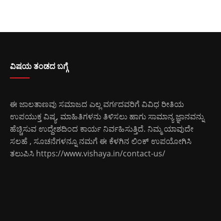
ವಿಷಯ ತಂಡದ ಬಗ್ಗೆ
ಈ ಜಾಲತಾಣವು ಸಮಾಜದ ಎಲ್ಲ ವರ್ಗದವರಿಗೆ ವಿವಿಧ ರೀತಿಯ
ಉಪಯುಕ್ತ ವಿಷ್ಯ, ಮಾಹಿತಿಗಳನು ತಿಳಿಸಲು ಹಾಗು ಸಾಮಾನ್ಯ ಜ್ಞಾನವನ್ನು
ಹೆಚ್ಚಿಸುವ ಉದ್ದೇಶದಿಂದ ಕಾರ್ಯ ನಿರ್ವಹಿಸುತ್ತಿದೆ. ನಿಮ್ಮ ಯಾವುದೇ
ಸಲಹೆ , ಸೂಚನೆಗಳನ್ನೂ ನಮಗೆ ಈ ಕೆಳಗಿನ ಲಿಂಕ್ ಉಪಯೋಗಿಸಿ
ತಲುಪಿಸಿ
https://www.vishaya.in/contact-us/