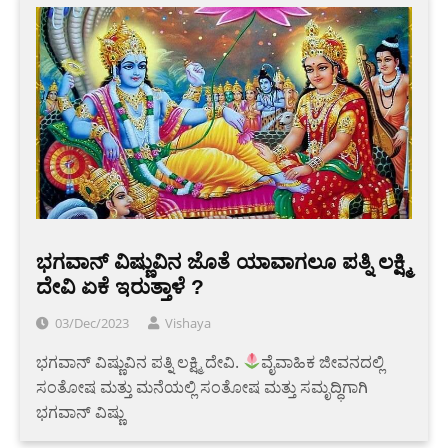
ಭಗವಾನ್ ವಿಷ್ಣುವಿನ ಜೊತೆ ಯಾವಾಗಲೂ ಪತ್ನಿ ಲಕ್ಷ್ಮಿ
ದೇವಿ ಏಕೆ ಇರುತ್ತಾಳೆ ?
03/Dec/2023
Vishaya
ಭಗವಾನ್ ವಿಷ್ಣುವಿನ ಪತ್ನಿ ಲಕ್ಷ್ಮಿ ದೇವಿ.
ವೈವಾಹಿಕ ಜೀವನದಲ್ಲಿ
ಸಂತೋಷ ಮತ್ತು ಮನೆಯಲ್ಲಿ ಸಂತೋಷ ಮತ್ತು ಸಮೃದ್ಧಿಗಾಗಿ
ಭಗವಾನ್ ವಿಷ್ಣು