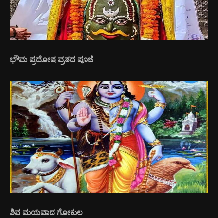
ಭೌಮ ಪ್ರದೋಷ ವ್ರತದ ಪೂಜೆ
ಶಿವ ಮಯವಾದ ಗೋಕುಲ