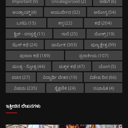
Important
(9)
Uncategorized
(2)
ಅಡುಗೆ
(6)
ಆಂಡ್ರಾಯ್ಡ್
(4)
ಆಯುರ್ವೇದ
(32)
ಆರೋಗ್ಯ
(54)
ಒಗಟು
(15)
ಕಗ್ಗ
(22)
ಕಥೆ
(204)
ಕ್ವಿಜ್ - ರಸಪ್ರಶ್ನೆ
(11)
ಗಾದೆ
(25)
ಜೋಕ್ಸ್
(19)
ಝೆನ್ ಕಥೆ
(24)
ಧಾರ್ಮಿಕ
(303)
ಪುಣ್ಯ ಕ್ಷೇತ್ರ
(99)
ಪುರಾಣ ಕಥೆ
(189)
ಪ್ರಜಾಕೀಯ
(107)
ಮಂತ್ರ - ಸ್ತೋತ್ರ
(44)
ಮಕ್ಕಳ ಕಥೆ
(47)
ಯೋಗ
(5)
ವಚನ
(27)
ವಿದ್ಯಾರ್ಥಿ ವೇತನ
(19)
ವಿಶೇಷ ದಿನ
(66)
ವಿಷಯ
(235)
ಶೈಕ್ಷಣಿಕ
(24)
ಸುಭಾಷಿತ
(4)
ಇತ್ತೀಚಿನ ಲೇಖನಗಳು