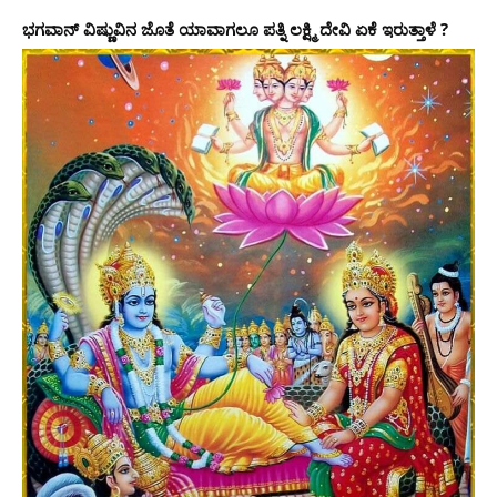
ಭಗವಾನ್ ವಿಷ್ಣುವಿನ ಜೊತೆ ಯಾವಾಗಲೂ ಪತ್ನಿ ಲಕ್ಷ್ಮಿ ದೇವಿ ಏಕೆ ಇರುತ್ತಾಳೆ ?