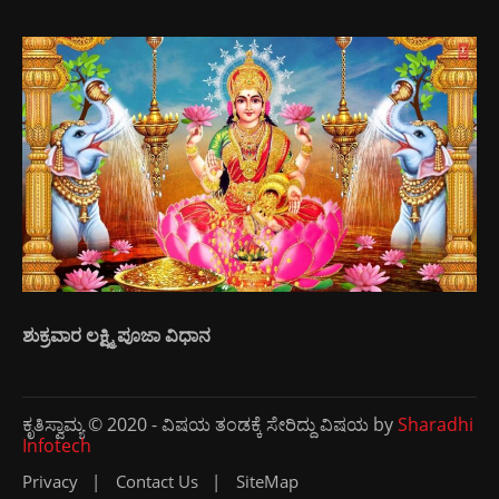
ಶುಕ್ರವಾರ ಲಕ್ಷ್ಮಿ ಪೂಜಾ ವಿಧಾನ
ಕೃತಿಸ್ವಾಮ್ಯ © 2020 - ವಿಷಯ ತಂಡಕ್ಕೆ ಸೇರಿದ್ದು ವಿಷಯ by
Sharadhi
Infotech
Privacy
Contact Us
SiteMap