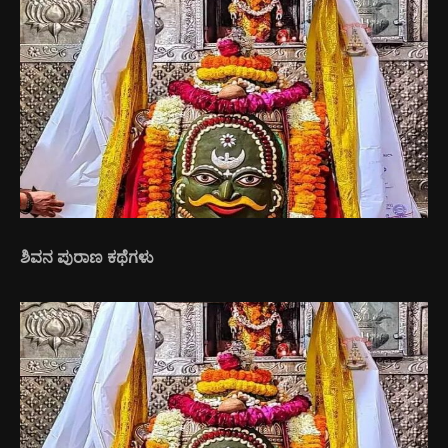
ಶಿವನ ಪುರಾಣ ಕಥೆಗಳು