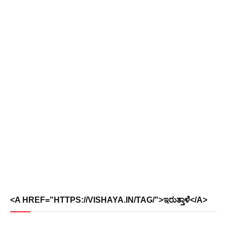
<A HREF="HTTPS://VISHAYA.IN/TAG/">ಇರುತ್ತಾಳೆ</A>