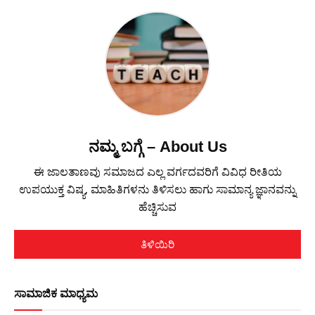
ನಮ್ಮ ಬಗ್ಗೆ – About Us
ಈ ಜಾಲತಾಣವು ಸಮಾಜದ ಎಲ್ಲ ವರ್ಗದವರಿಗೆ ವಿವಿಧ ರೀತಿಯ
ಉಪಯುಕ್ತ ವಿಷ್ಯ, ಮಾಹಿತಿಗಳನು ತಿಳಿಸಲು ಹಾಗು ಸಾಮಾನ್ಯ ಜ್ಞಾನವನ್ನು
ಹೆಚ್ಚಿಸುವ
ತಿಳಿಯಿರಿ
ಸಾಮಾಜಿಕ ಮಾಧ್ಯಮ