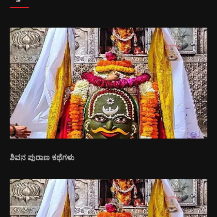
ಶಿವನ ಪುರಾಣ ಕಥೆಗಳು