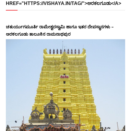
HREF="HTTPS://VISHAYA.IN/TAG/">ಅರಕಲಗೂಡು</A>
ಚತುರ್ಯುಗಮೂರ್ತಿ ರಾಮೇಶ್ವರಸ್ವಾಮಿ ಹಾಗೂ ಇತರ ದೇವಸ್ಥಾನಗಳು –
ಅರಕಲಗೂಡು ತಾಲೂಕಿನ ರಾಮನಾಥಪುರ