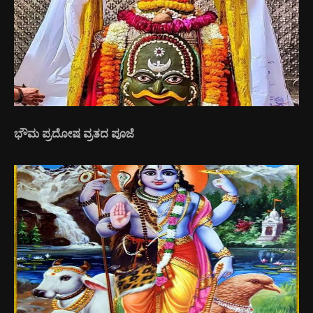
ಭೌಮ ಪ್ರದೋಷ ವ್ರತದ ಪೂಜೆ