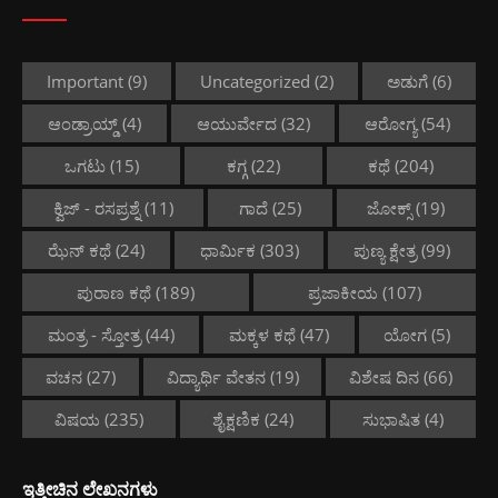
Important
(9)
Uncategorized
(2)
ಅಡುಗೆ
(6)
ಆಂಡ್ರಾಯ್ಡ್
(4)
ಆಯುರ್ವೇದ
(32)
ಆರೋಗ್ಯ
(54)
ಒಗಟು
(15)
ಕಗ್ಗ
(22)
ಕಥೆ
(204)
ಕ್ವಿಜ್ - ರಸಪ್ರಶ್ನೆ
(11)
ಗಾದೆ
(25)
ಜೋಕ್ಸ್
(19)
ಝೆನ್ ಕಥೆ
(24)
ಧಾರ್ಮಿಕ
(303)
ಪುಣ್ಯ ಕ್ಷೇತ್ರ
(99)
ಪುರಾಣ ಕಥೆ
(189)
ಪ್ರಜಾಕೀಯ
(107)
ಮಂತ್ರ - ಸ್ತೋತ್ರ
(44)
ಮಕ್ಕಳ ಕಥೆ
(47)
ಯೋಗ
(5)
ವಚನ
(27)
ವಿದ್ಯಾರ್ಥಿ ವೇತನ
(19)
ವಿಶೇಷ ದಿನ
(66)
ವಿಷಯ
(235)
ಶೈಕ್ಷಣಿಕ
(24)
ಸುಭಾಷಿತ
(4)
ಇತ್ತೀಚಿನ ಲೇಖನಗಳು