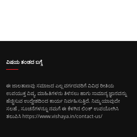
ವಿಷಯ ತಂಡದ ಬಗ್ಗೆ
ಈ ಜಾಲತಾಣವು ಸಮಾಜದ ಎಲ್ಲ ವರ್ಗದವರಿಗೆ ವಿವಿಧ ರೀತಿಯ
ಉಪಯುಕ್ತ ವಿಷ್ಯ, ಮಾಹಿತಿಗಳನು ತಿಳಿಸಲು ಹಾಗು ಸಾಮಾನ್ಯ ಜ್ಞಾನವನ್ನು
ಹೆಚ್ಚಿಸುವ ಉದ್ದೇಶದಿಂದ ಕಾರ್ಯ ನಿರ್ವಹಿಸುತ್ತಿದೆ. ನಿಮ್ಮ ಯಾವುದೇ
ಸಲಹೆ , ಸೂಚನೆಗಳನ್ನೂ ನಮಗೆ ಈ ಕೆಳಗಿನ ಲಿಂಕ್ ಉಪಯೋಗಿಸಿ
ತಲುಪಿಸಿ
https://www.vishaya.in/contact-us/