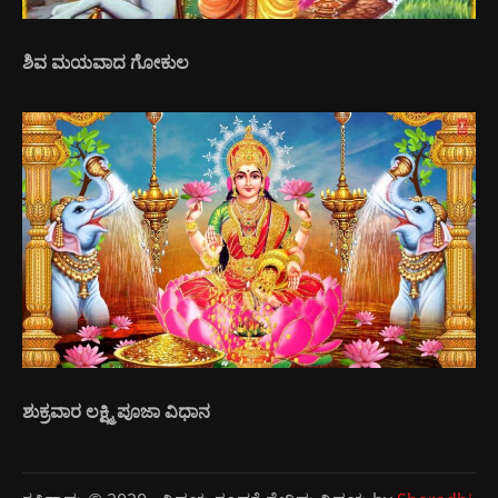
ಶಿವ ಮಯವಾದ ಗೋಕುಲ
ಶುಕ್ರವಾರ ಲಕ್ಷ್ಮಿ ಪೂಜಾ ವಿಧಾನ