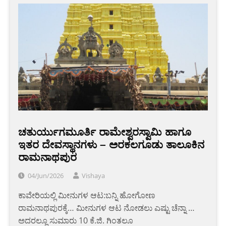
ಚತುರ್ಯುಗಮೂರ್ತಿ ರಾಮೇಶ್ವರಸ್ವಾಮಿ ಹಾಗೂ
ಇತರ ದೇವಸ್ಥಾನಗಳು – ಅರಕಲಗೂಡು ತಾಲೂಕಿನ
ರಾಮನಾಥಪುರ
04/Jun/2026
Vishaya
ಕಾವೇರಿಯಲ್ಲಿ ಮೀನುಗಳ ಆಟ:ಬನ್ನಿ ಹೋಗೋಣ
ರಾಮನಾಥಪುರಕ್ಕೆ… ಮೀನುಗಳ ಆಟ ನೋಡಲು ಎಷ್ಟು ಚೆನ್ನಾ …
ಅದರಲ್ಲೂ ಸುಮಾರು 10 ಕೆ.ಜಿ. ಗಿಂತಲೂ