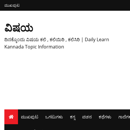
ಮುಖಪುಟ
ವಿಷಯ
ದಿನಕ್ಕೊಂದು ವಿಷಯ ಕಲಿ , ಕಲಿಯಿರಿ , ಕಲಿಸಿರಿ | Daily Learn
Kannada Topic Information
ಮುಖಪುಟ
ಒಗಟುಗಳು
ಕಗ್ಗ
ವಚನ
ಕಥೆಗಳು
ಗಾದೆಗ