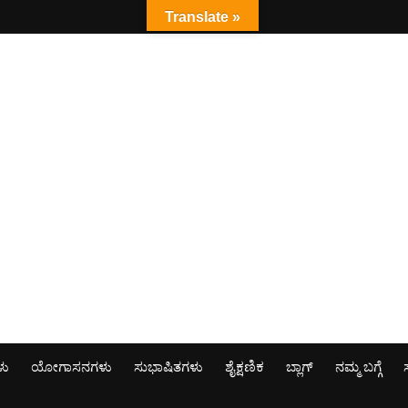
Translate »
ಳು
ಯೋಗಾಸನಗಳು
ಸುಭಾಷಿತಗಳು
ಶೈಕ್ಷಣಿಕ
ಬ್ಲಾಗ್
ನಮ್ಮ ಬಗ್ಗೆ