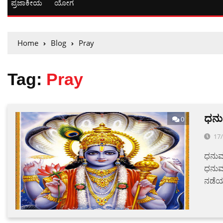
ಪ್ರಜಾಕೀಯ
ಯೋಗ
Home
Blog
Pray
Tag:
Pray
ಧನುರ
0
17
ಧನುರ್
ಧನುರ್
ನಡೆಯ