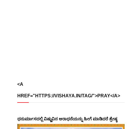
<A
HREF="HTTPS://VISHAYA.IN/TAG/">PRAY</A>
ಧನುರ್ಮಾಸದಲ್ಲಿ ವಿಷ್ಣುವಿನ ಆರಾಧನೆಯನ್ನು ಹೀಗೆ ಮಾಡಿದರೆ ಶ್ರೇಷ್ಠ