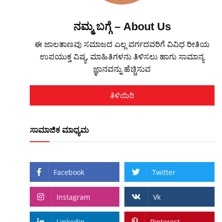
ನಮ್ಮ ಬಗ್ಗೆ – About Us
ಈ ಜಾಲತಾಣವು ಸಮಾಜದ ಎಲ್ಲ ವರ್ಗದವರಿಗೆ ವಿವಿಧ ರೀತಿಯ
ಉಪಯುಕ್ತ ವಿಷ್ಯ, ಮಾಹಿತಿಗಳನು ತಿಳಿಸಲು ಹಾಗು ಸಾಮಾನ್ಯ
ಜ್ಞಾನವನ್ನು ಹೆಚ್ಚಿಸುವ
ತಿಳಿಯಿರಿ
ಸಾಮಾಜಿಕ ಮಾಧ್ಯಮ
Facebook
Twitter
Instagram
Vk
Linkedin
Pinterest