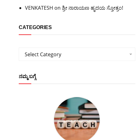
VENKATESH
on
ಶ್ರೀ ನಾರಾಯಣ ಹೃದಯ ಸ್ತೋತ್ರಂ!
CATEGORIES
Categories
Select Category
ನಮ್ಮ ಬಗ್ಗೆ