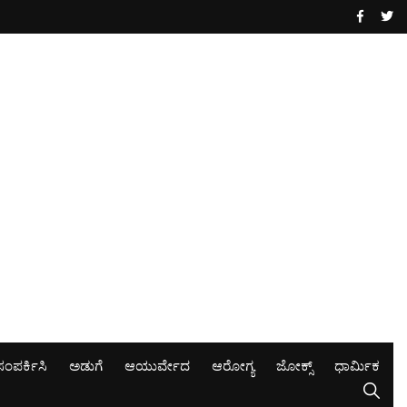
ಸಂಪರ್ಕಿಸಿ
ಅಡುಗೆ
ಆಯುರ್ವೇದ
ಆರೋಗ್ಯ
ಜೋಕ್ಸ್
ಧಾರ್ಮಿಕ