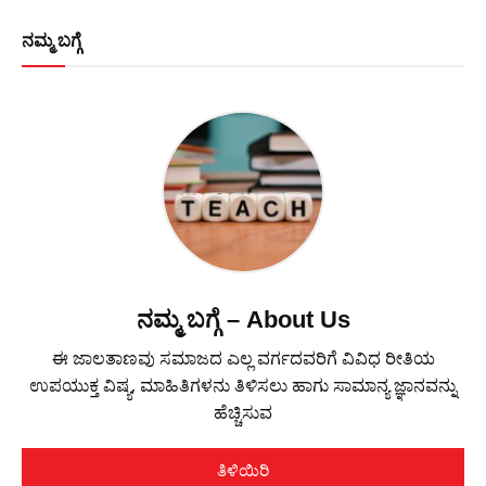
ನಮ್ಮ ಬಗ್ಗೆ
ನಮ್ಮ ಬಗ್ಗೆ – About Us
ಈ ಜಾಲತಾಣವು ಸಮಾಜದ ಎಲ್ಲ ವರ್ಗದವರಿಗೆ ವಿವಿಧ ರೀತಿಯ
ಉಪಯುಕ್ತ ವಿಷ್ಯ, ಮಾಹಿತಿಗಳನು ತಿಳಿಸಲು ಹಾಗು ಸಾಮಾನ್ಯ ಜ್ಞಾನವನ್ನು
ಹೆಚ್ಚಿಸುವ
ತಿಳಿಯಿರಿ