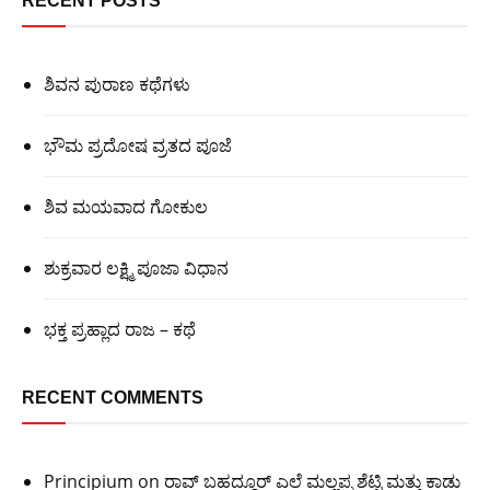
RECENT POSTS
ಶಿವನ ಪುರಾಣ ಕಥೆಗಳು
ಭೌಮ ಪ್ರದೋಷ ವ್ರತದ ಪೂಜೆ
ಶಿವ ಮಯವಾದ ಗೋಕುಲ
ಶುಕ್ರವಾರ ಲಕ್ಷ್ಮಿ ಪೂಜಾ ವಿಧಾನ
ಭಕ್ತ ಪ್ರಹ್ಲಾದ ರಾಜ – ಕಥೆ
RECENT COMMENTS
Principium
on
ರಾವ್ ಬಹದ್ದೂರ್ ಎಲೆ ಮಲ್ಲಪ್ಪ ಶೆಟ್ಟಿ ಮತ್ತು ಕಾಡು