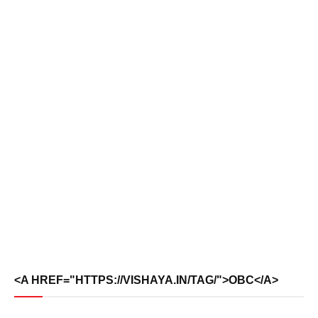
<A HREF="HTTPS://VISHAYA.IN/TAG/">OBC</A>