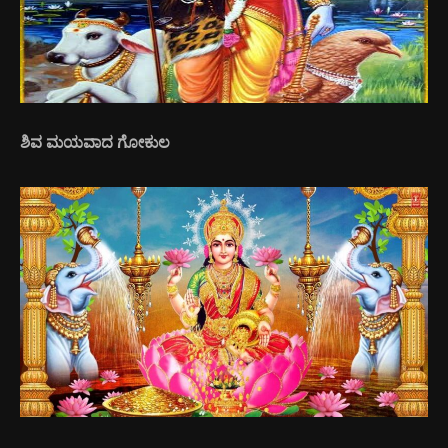
ಶಿವ ಮಯವಾದ ಗೋಕುಲ