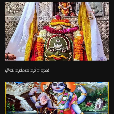
ಭೌಮ ಪ್ರದೋಷ ವ್ರತದ ಪೂಜೆ