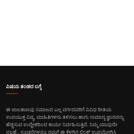
ವಿಷಯ ತಂಡದ ಬಗ್ಗೆ
ಈ ಜಾಲತಾಣವು ಸಮಾಜದ ಎಲ್ಲ ವರ್ಗದವರಿಗೆ ವಿವಿಧ ರೀತಿಯ
ಉಪಯುಕ್ತ ವಿಷ್ಯ, ಮಾಹಿತಿಗಳನು ತಿಳಿಸಲು ಹಾಗು ಸಾಮಾನ್ಯ ಜ್ಞಾನವನ್ನು
ಹೆಚ್ಚಿಸುವ ಉದ್ದೇಶದಿಂದ ಕಾರ್ಯ ನಿರ್ವಹಿಸುತ್ತಿದೆ. ನಿಮ್ಮ ಯಾವುದೇ
ಸಲಹೆ , ಸೂಚನೆಗಳನ್ನೂ ನಮಗೆ ಈ ಕೆಳಗಿನ ಲಿಂಕ್ ಉಪಯೋಗಿಸಿ