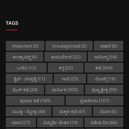
TAGS
Important
(9)
Uncategorized
(2)
ಅಡುಗೆ
(6)
ಆಂಡ್ರಾಯ್ಡ್
(4)
ಆಯುರ್ವೇದ
(32)
ಆರೋಗ್ಯ
(54)
ಒಗಟು
(15)
ಕಗ್ಗ
(22)
ಕಥೆ
(204)
ಕ್ವಿಜ್ - ರಸಪ್ರಶ್ನೆ
(11)
ಗಾದೆ
(25)
ಜೋಕ್ಸ್
(19)
ಝೆನ್ ಕಥೆ
(24)
ಧಾರ್ಮಿಕ
(303)
ಪುಣ್ಯ ಕ್ಷೇತ್ರ
(99)
ಪುರಾಣ ಕಥೆ
(189)
ಪ್ರಜಾಕೀಯ
(107)
ಮಂತ್ರ - ಸ್ತೋತ್ರ
(44)
ಮಕ್ಕಳ ಕಥೆ
(47)
ಯೋಗ
(5)
ವಚನ
(27)
ವಿದ್ಯಾರ್ಥಿ ವೇತನ
(19)
ವಿಶೇಷ ದಿನ
(66)