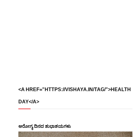
<A HREF="HTTPS://VISHAYA.IN/TAG/">HEALTH
DAY</A>
ಆರೋಗ್ಯ ದಿನದ ಶುಭಾಶಯಗಳು