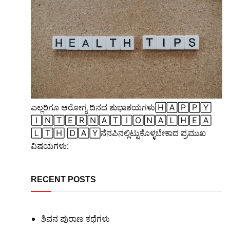
ಎಲ್ಲರಿಗೂ ಆರೋಗ್ಯ ದಿನದ ಶುಭಾಶಯಗಳು🄷🄰🄿🄿🅈
🄸🄽🅃🄴🅁🄽🄰🅃🄸🄾🄽🄰🄻🄷🄴🄰
🄻🅃🄷 🄳🄰🅈ನೆನಪಿನಲ್ಲಿಟ್ಟುಕೊಳ್ಳಬೇಕಾದ ಪ್ರಮುಖ
ವಿಷಯಗಳು:
RECENT POSTS
ಶಿವನ ಪುರಾಣ ಕಥೆಗಳು