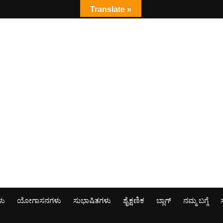
Translate »
ಳು
ಯೋಗಾಸನಗಳು
ಸುಭಾಷಿತಗಳು
ಶೈಕ್ಷಣಿಕ
ಬ್ಲಾಗ್
ನಮ್ಮ ಬಗ್ಗೆ