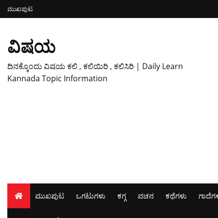
ಮುಖಪುಟ
ವಿಷಯ
ದಿನಕ್ಕೊಂದು ವಿಷಯ ಕಲಿ , ಕಲಿಯಿರಿ , ಕಲಿಸಿರಿ | Daily Learn
Kannada Topic Information
ಮುಖಪುಟ
ಒಗಟುಗಳು
ಕಗ್ಗ
ವಚನ
ಕಥೆಗಳು
ಗಾದೆಗ