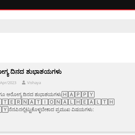
ಗ್ಯ ದಿನದ ಶುಭಾಶಯಗಳು
/Apr/2023
Vishaya
ರಿಗೂ ಆರೋಗ್ಯ ದಿನದ ಶುಭಾಶಯಗಳು🄷🄰🄿🄿🅈
🅃🄴🅁🄽🄰🅃🄸🄾🄽🄰🄻🄷🄴🄰🄻🅃🄷
ನೆನಪಿನಲ್ಲಿಟ್ಟುಕೊಳ್ಳಬೇಕಾದ ಪ್ರಮುಖ ವಿಷಯಗಳು: