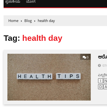
ಪ್ರಜಾಕೀಯ
ಯೋಗ
Home
Blog
health day
Tag:
health day
ಆರೋ
0
07
ಎಲ್ಲ
🄸
🄳🄰