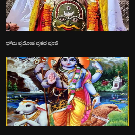
ಭೌಮ ಪ್ರದೋಷ ವ್ರತದ ಪೂಜೆ