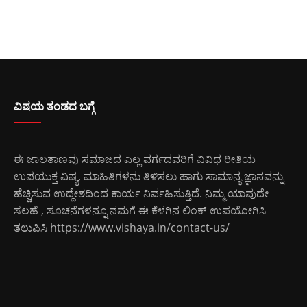
ವಿಷಯ ತಂಡದ ಬಗ್ಗೆ
ಈ ಜಾಲತಾಣವು ಸಮಾಜದ ಎಲ್ಲ ವರ್ಗದವರಿಗೆ ವಿವಿಧ ರೀತಿಯ
ಉಪಯುಕ್ತ ವಿಷ್ಯ, ಮಾಹಿತಿಗಳನು ತಿಳಿಸಲು ಹಾಗು ಸಾಮಾನ್ಯ ಜ್ಞಾನವನ್ನು
ಹೆಚ್ಚಿಸುವ ಉದ್ದೇಶದಿಂದ ಕಾರ್ಯ ನಿರ್ವಹಿಸುತ್ತಿದೆ. ನಿಮ್ಮ ಯಾವುದೇ
ಸಲಹೆ , ಸೂಚನೆಗಳನ್ನೂ ನಮಗೆ ಈ ಕೆಳಗಿನ ಲಿಂಕ್ ಉಪಯೋಗಿಸಿ
ತಲುಪಿಸಿ
https://www.vishaya.in/contact-us/