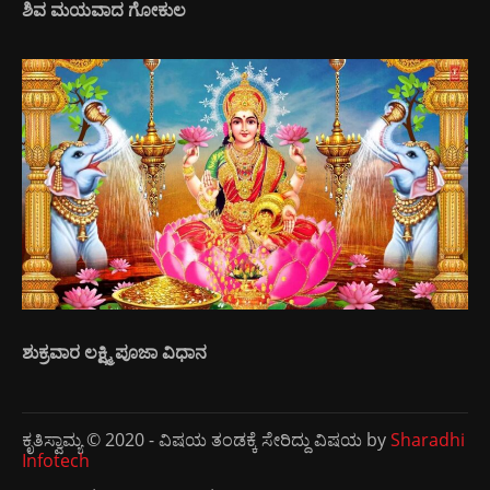
ಶಿವ ಮಯವಾದ ಗೋಕುಲ
ಶುಕ್ರವಾರ ಲಕ್ಷ್ಮಿ ಪೂಜಾ ವಿಧಾನ
ಕೃತಿಸ್ವಾಮ್ಯ © 2020 - ವಿಷಯ ತಂಡಕ್ಕೆ ಸೇರಿದ್ದು ವಿಷಯ by
Sharadhi
Infotech