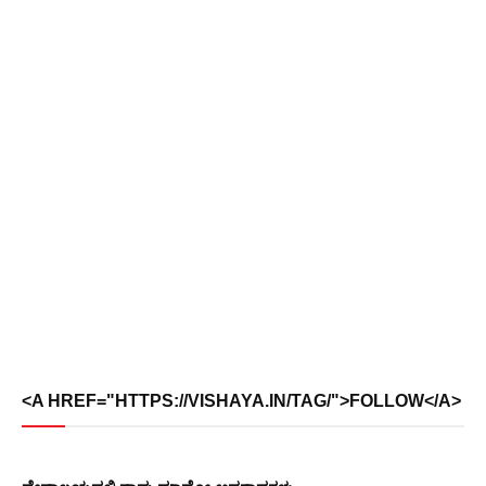
<A HREF="HTTPS://VISHAYA.IN/TAG/">FOLLOW</A>