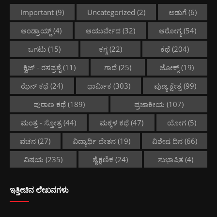
Important
(9)
Uncategorized
(2)
ಅಡುಗೆ
(6)
ಆಂಡ್ರಾಯ್ಡ್
(4)
ಆಯುರ್ವೇದ
(32)
ಆರೋಗ್ಯ
(54)
ಒಗಟು
(15)
ಕಗ್ಗ
(22)
ಕಥೆ
(204)
ಕ್ವಿಜ್ - ರಸಪ್ರಶ್ನೆ
(11)
ಗಾದೆ
(25)
ಜೋಕ್ಸ್
(19)
ಝೆನ್ ಕಥೆ
(24)
ಧಾರ್ಮಿಕ
(303)
ಪುಣ್ಯ ಕ್ಷೇತ್ರ
(99)
ಪುರಾಣ ಕಥೆ
(189)
ಪ್ರಜಾಕೀಯ
(107)
ಮಂತ್ರ - ಸ್ತೋತ್ರ
(44)
ಮಕ್ಕಳ ಕಥೆ
(47)
ಯೋಗ
(5)
ವಚನ
(27)
ವಿದ್ಯಾರ್ಥಿ ವೇತನ
(19)
ವಿಶೇಷ ದಿನ
(66)
ವಿಷಯ
(235)
ಶೈಕ್ಷಣಿಕ
(24)
ಸುಭಾಷಿತ
(4)
ಇತ್ತೀಚಿನ ಲೇಖನಗಳು