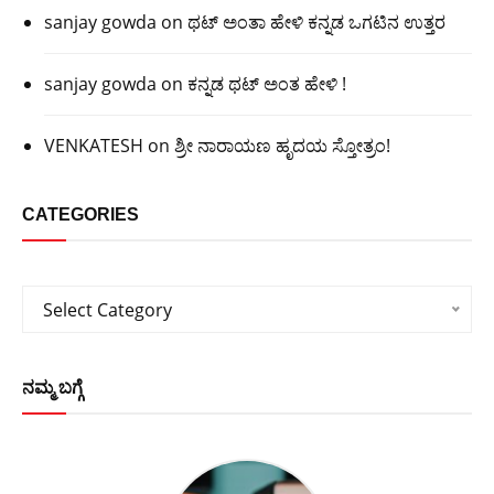
sanjay gowda
on
ಥಟ್ ಅಂತಾ ಹೇಳಿ ಕನ್ನಡ ಒಗಟಿನ ಉತ್ತರ
sanjay gowda
on
ಕನ್ನಡ ಥಟ್ ಅಂತ ಹೇಳಿ !
VENKATESH
on
ಶ್ರೀ ನಾರಾಯಣ ಹೃದಯ ಸ್ತೋತ್ರಂ!
CATEGORIES
Categories
Select Category
ನಮ್ಮ ಬಗ್ಗೆ