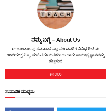
ನಮ್ಮ ಬಗ್ಗೆ – About Us
ಈ ಜಾಲತಾಣವು ಸಮಾಜದ ಎಲ್ಲ ವರ್ಗದವರಿಗೆ ವಿವಿಧ ರೀತಿಯ
ಉಪಯುಕ್ತ ವಿಷ್ಯ, ಮಾಹಿತಿಗಳನು ತಿಳಿಸಲು ಹಾಗು ಸಾಮಾನ್ಯ ಜ್ಞಾನವನ್ನು
ಹೆಚ್ಚಿಸುವ
ತಿಳಿಯಿರಿ
ಸಾಮಾಜಿಕ ಮಾಧ್ಯಮ