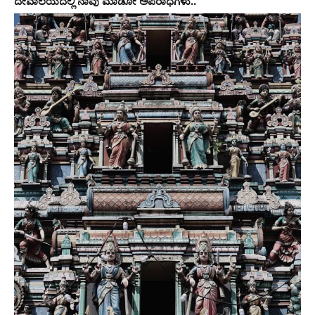
ದೇವಾಲಯದಲ್ಲಿ ನಾವು ಮಾಡೋ ಅಪರಾಧಗಳು..