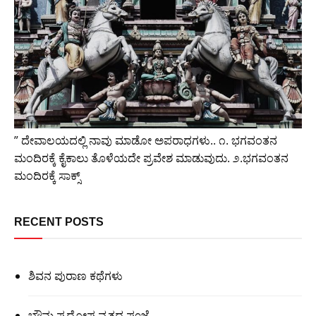
” ದೇವಾಲಯದಲ್ಲಿ ನಾವು ಮಾಡೋ ಅಪರಾಧಗಳು.. ೧. ಭಗವಂತನ
ಮಂದಿರಕ್ಕೆ ಕೈಕಾಲು ತೊಳೆಯದೇ ಪ್ರವೇಶ ಮಾಡುವುದು. ೨.ಭಗವಂತನ
ಮಂದಿರಕ್ಕೆ ಸಾಕ್ಸ್
RECENT POSTS
ಶಿವನ ಪುರಾಣ ಕಥೆಗಳು
ಭೌಮ ಪ್ರದೋಷ ವ್ರತದ ಪೂಜೆ