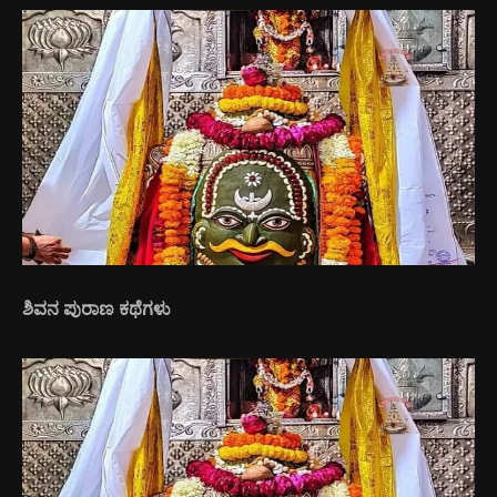
ಶಿವನ ಪುರಾಣ ಕಥೆಗಳು