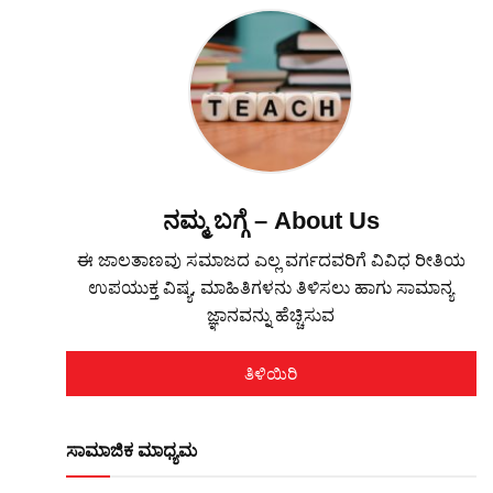
ನಮ್ಮ ಬಗ್ಗೆ – About Us
ಈ ಜಾಲತಾಣವು ಸಮಾಜದ ಎಲ್ಲ ವರ್ಗದವರಿಗೆ ವಿವಿಧ ರೀತಿಯ
ಉಪಯುಕ್ತ ವಿಷ್ಯ, ಮಾಹಿತಿಗಳನು ತಿಳಿಸಲು ಹಾಗು ಸಾಮಾನ್ಯ
ಜ್ಞಾನವನ್ನು ಹೆಚ್ಚಿಸುವ
ತಿಳಿಯಿರಿ
ಸಾಮಾಜಿಕ ಮಾಧ್ಯಮ