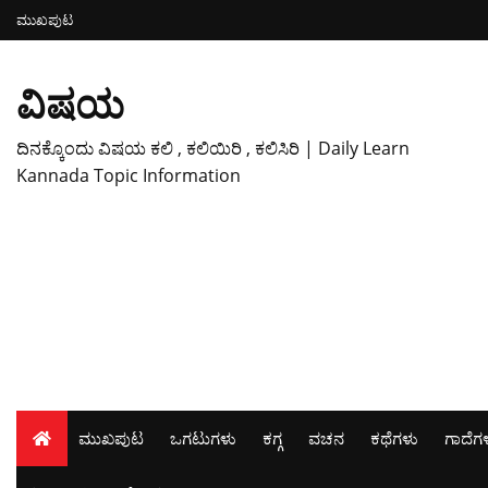
ಮುಖಪುಟ
ವಿಷಯ
ದಿನಕ್ಕೊಂದು ವಿಷಯ ಕಲಿ , ಕಲಿಯಿರಿ , ಕಲಿಸಿರಿ | Daily Learn
Kannada Topic Information
ಮುಖಪುಟ
ಒಗಟುಗಳು
ಕಗ್ಗ
ವಚನ
ಕಥೆಗಳು
ಗಾದೆಗ