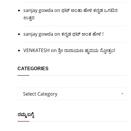
sanjay gowda
on
ಥಟ್ ಅಂತಾ ಹೇಳಿ ಕನ್ನಡ ಒಗಟಿನ
ಉತ್ತರ
sanjay gowda
on
ಕನ್ನಡ ಥಟ್ ಅಂತ ಹೇಳಿ !
VENKATESH
on
ಶ್ರೀ ನಾರಾಯಣ ಹೃದಯ ಸ್ತೋತ್ರಂ!
CATEGORIES
Categories
Select Category
ನಮ್ಮ ಬಗ್ಗೆ