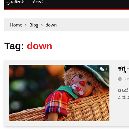
ಪ್ರಜಾಕೀಯ
ಯೋಗ
Home
Blog
down
Tag:
down
ಕಗ್ಗ
0
30
ಡಿವಿಜ
ಎದುರ