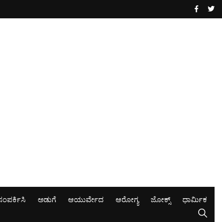
ಸಂಪರ್ಕಿಸಿ
ಅಡುಗೆ
ಆಯುರ್ವೇದ
ಆರೋಗ್ಯ
ಜೋಕ್ಸ್
ಧಾರ್ಮಿಕ