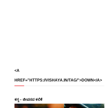
<A
HREF="HTTPS://VISHAYA.IN/TAG/">DOWN</A>
ಕಗ್ಗ – ಜೀವನದ ಕಲಿಕೆ