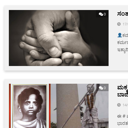
ಸಂತ
0
17
ಕರ
ಕರ್ಮದ
ಇತ್ಯ
ಮಕ್
0
ಬಾಜ
14
ಈ # ಮ
ಭಾರತದ