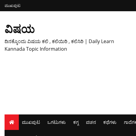
ಮುಖಪುಟ
ವಿಷಯ
ದಿನಕ್ಕೊಂದು ವಿಷಯ ಕಲಿ , ಕಲಿಯಿರಿ , ಕಲಿಸಿರಿ | Daily Learn
Kannada Topic Information
ಮುಖಪುಟ
ಒಗಟುಗಳು
ಕಗ್ಗ
ವಚನ
ಕಥೆಗಳು
ಗಾದೆಗ