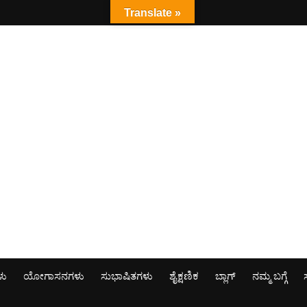
Translate »
ಳು
ಯೋಗಾಸನಗಳು
ಸುಭಾಷಿತಗಳು
ಶೈಕ್ಷಣಿಕ
ಬ್ಲಾಗ್
ನಮ್ಮ ಬಗ್ಗೆ