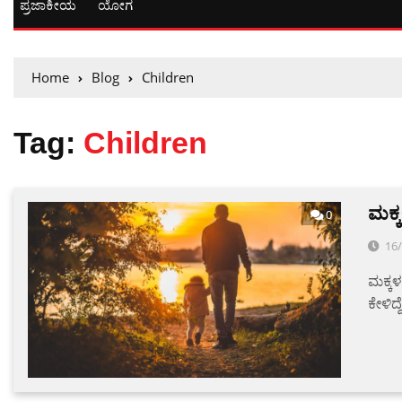
ಪ್ರಜಾಕೀಯ
ಯೋಗ
Home
Blog
Children
Tag:
Children
ಮಕ್ಕ
0
16
ಮಕ್ಕಳ
ಕೇಳಿದ