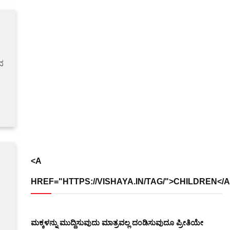
ದ
<A
HREF="HTTPS://VISHAYA.IN/TAG/">CHILDREN</A
ಮಕ್ಕಳನ್ನು ಮುದ್ದಿಸುವುದು ಮಾತ್ರವಲ್ಲ ದ೦ಡಿಸುವುದೂ ಪ್ರೀತಿಯೇ