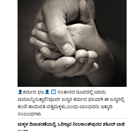
ಕರ್ಮದ ಫಲ
ಸಂತಾನದ ರೂಪದಲ್ಲಿ ಯಾರು
ಮರುಜನ್ಮಿಸುತ್ತಾರೆ?ಪೂರ್ವ ಜನ್ಮದ ಕರ್ಮದ ಫಲವಾಗಿ ಈ ಜನ್ಮದಲ್ಲಿ
ತಂದೆ-ತಾಯಿಪತಿ-ಪತ್ನಿಮಕ್ಕಳು,ಬಂಧು-ಬಾಂಧವರು ಇತ್ಯಾದಿ
ಸಂಬಂಧಗಳು
ಮಕ್ಕಳ ದಿನಾಚರಣೆಯಲ್ಲಿ, ಒರಿಸ್ಸಾದ ನೀಲಕಾಂತ್‌ಪುರದ ಶಹೀದ್ ಬಾಜಿ