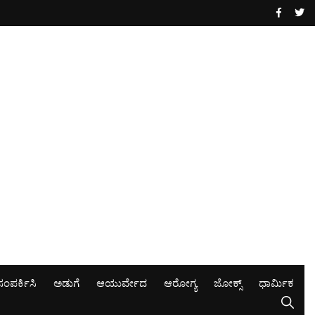
ಸಂಪರ್ಕಿಸಿ
ಅಡುಗೆ
ಆಯುರ್ವೇದ
ಆರೋಗ್ಯ
ಜೋಕ್ಸ್
ಧಾರ್ಮಿಕ