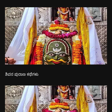
ಶಿವನ ಪುರಾಣ ಕಥೆಗಳು