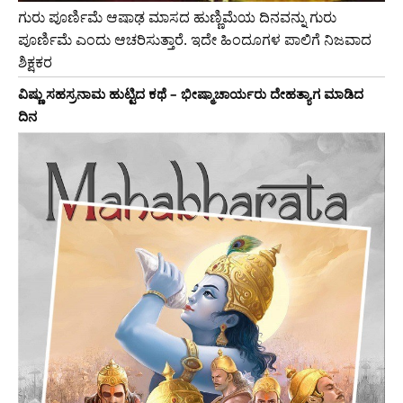
ಗುರು ಪೂರ್ಣಿಮೆ ಆಷಾಢ ಮಾಸದ ಹುಣ್ಣಿಮೆಯ ದಿನವನ್ನು ಗುರು
ಪೂರ್ಣಿಮೆ ಎಂದು ಆಚರಿಸುತ್ತಾರೆ. ಇದೇ ಹಿಂದೂಗಳ ಪಾಲಿಗೆ ನಿಜವಾದ
ಶಿಕ್ಷಕರ
ವಿಷ್ಣು ಸಹಸ್ರನಾಮ ಹುಟ್ಟಿದ ಕಥೆ – ಭೀಷ್ಮಾಚಾರ್ಯರು ದೇಹತ್ಯಾಗ ಮಾಡಿದ
ದಿನ