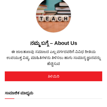
ನಮ್ಮ ಬಗ್ಗೆ – About Us
ಈ ಜಾಲತಾಣವು ಸಮಾಜದ ಎಲ್ಲ ವರ್ಗದವರಿಗೆ ವಿವಿಧ ರೀತಿಯ
ಉಪಯುಕ್ತ ವಿಷ್ಯ, ಮಾಹಿತಿಗಳನು ತಿಳಿಸಲು ಹಾಗು ಸಾಮಾನ್ಯ ಜ್ಞಾನವನ್ನು
ಹೆಚ್ಚಿಸುವ
ತಿಳಿಯಿರಿ
ಸಾಮಾಜಿಕ ಮಾಧ್ಯಮ