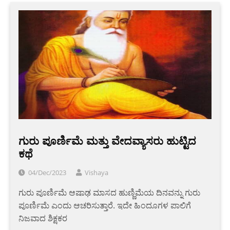
ಗುರು ಪೂರ್ಣಿಮೆ ಮತ್ತು ವೇದವ್ಯಾಸರು ಹುಟ್ಟಿದ
ಕಥೆ
04/Dec/2023
Vishaya
ಗುರು ಪೂರ್ಣಿಮೆ ಆಷಾಢ ಮಾಸದ ಹುಣ್ಣಿಮೆಯ ದಿನವನ್ನು ಗುರು
ಪೂರ್ಣಿಮೆ ಎಂದು ಆಚರಿಸುತ್ತಾರೆ. ಇದೇ ಹಿಂದೂಗಳ ಪಾಲಿಗೆ
ನಿಜವಾದ ಶಿಕ್ಷಕರ