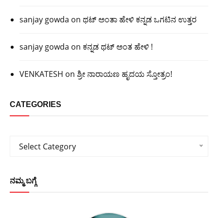
sanjay gowda
on
ಥಟ್ ಅಂತಾ ಹೇಳಿ ಕನ್ನಡ ಒಗಟಿನ ಉತ್ತರ
sanjay gowda
on
ಕನ್ನಡ ಥಟ್ ಅಂತ ಹೇಳಿ !
VENKATESH
on
ಶ್ರೀ ನಾರಾಯಣ ಹೃದಯ ಸ್ತೋತ್ರಂ!
CATEGORIES
Categories
Select Category
ನಮ್ಮ ಬಗ್ಗೆ