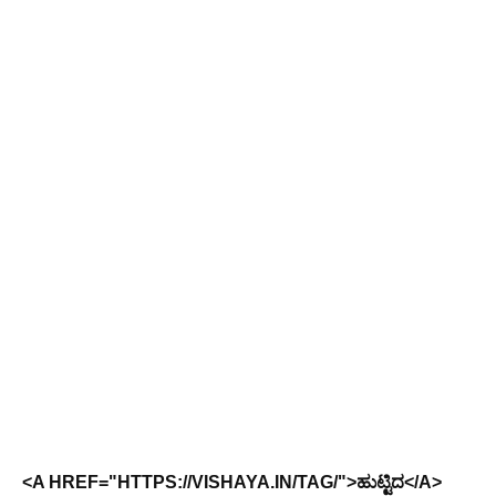
<A HREF="HTTPS://VISHAYA.IN/TAG/">ಹುಟ್ಟಿದ</A>