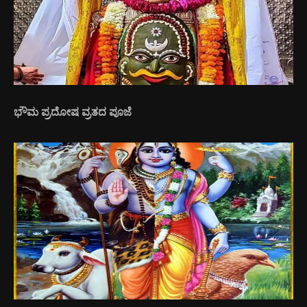
ಭೌಮ ಪ್ರದೋಷ ವ್ರತದ ಪೂಜೆ