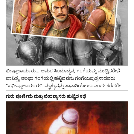
ಭೀಷ್ಮಾಚಾರ್ಯರು… ಅಮರ ಸಿಂದೂದ್ಭವ, ಗಂಗೆಯನ್ನು ಮುಟ್ಟಿದರೇನೆ
ಪಾವಿತ್ರ್ಯ ಅಂಥಾ ಗಂಗೆಯಲ್ಲಿ ಹಟ್ಟಿದವನು ಗಂಗೆಯಪುತ್ರನಾದವರು
“#ಭೀಷ್ಮಾಚಾರ್ಯರು”..ಮೃತ್ಯುವನ್ನು ತಾನಾಗಿಯೇ ಬಾ ಎಂದು ಕರೆದರೇ
ಗುರು ಪೂರ್ಣಿಮೆ ಮತ್ತು ವೇದವ್ಯಾಸರು ಹುಟ್ಟಿದ ಕಥೆ