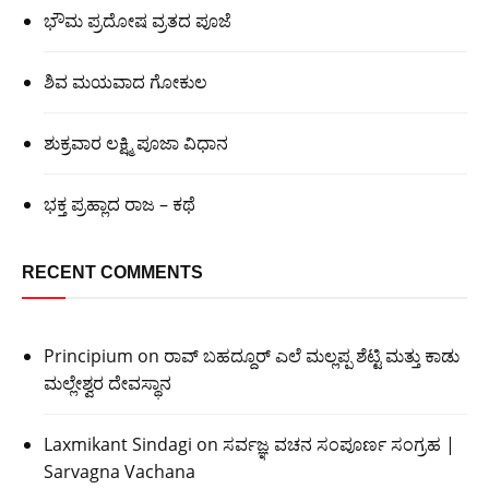
ಭೌಮ ಪ್ರದೋಷ ವ್ರತದ ಪೂಜೆ
ಶಿವ ಮಯವಾದ ಗೋಕುಲ
ಶುಕ್ರವಾರ ಲಕ್ಷ್ಮಿ ಪೂಜಾ ವಿಧಾನ
ಭಕ್ತ ಪ್ರಹ್ಲಾದ ರಾಜ – ಕಥೆ
RECENT COMMENTS
Principium
on
ರಾವ್ ಬಹದ್ದೂರ್ ಎಲೆ ಮಲ್ಲಪ್ಪ ಶೆಟ್ಟಿ ಮತ್ತು ಕಾಡು
ಮಲ್ಲೇಶ್ವರ ದೇವಸ್ಥಾನ
Laxmikant Sindagi
on
ಸರ್ವಜ್ಞ ವಚನ ಸಂಪೂರ್ಣ ಸಂಗ್ರಹ |
Sarvagna Vachana