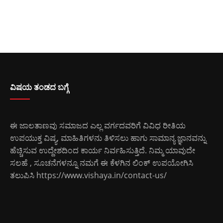
ವಿಷಯ ತಂಡದ ಬಗ್ಗೆ
ಈ ಜಾಲತಾಣವು ಸಮಾಜದ ಎಲ್ಲ ವರ್ಗದವರಿಗೆ ವಿವಿಧ ರೀತಿಯ
ಉಪಯುಕ್ತ ವಿಷ್ಯ, ಮಾಹಿತಿಗಳನು ತಿಳಿಸಲು ಹಾಗು ಸಾಮಾನ್ಯ ಜ್ಞಾನವನ್ನು
ಹೆಚ್ಚಿಸುವ ಉದ್ದೇಶದಿಂದ ಕಾರ್ಯ ನಿರ್ವಹಿಸುತ್ತಿದೆ. ನಿಮ್ಮ ಯಾವುದೇ
ಸಲಹೆ , ಸೂಚನೆಗಳನ್ನೂ ನಮಗೆ ಈ ಕೆಳಗಿನ ಲಿಂಕ್ ಉಪಯೋಗಿಸಿ
ತಲುಪಿಸಿ
https://www.vishaya.in/contact-us/