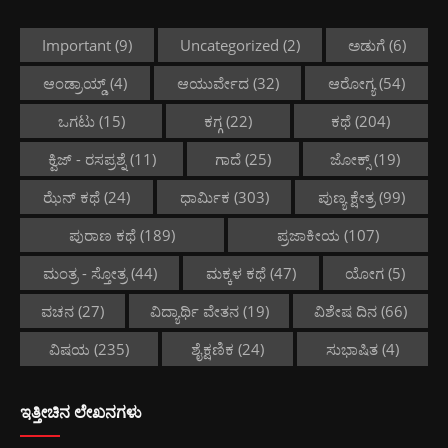
Important
(9)
Uncategorized
(2)
ಅಡುಗೆ
(6)
ಆಂಡ್ರಾಯ್ಡ್
(4)
ಆಯುರ್ವೇದ
(32)
ಆರೋಗ್ಯ
(54)
ಒಗಟು
(15)
ಕಗ್ಗ
(22)
ಕಥೆ
(204)
ಕ್ವಿಜ್ - ರಸಪ್ರಶ್ನೆ
(11)
ಗಾದೆ
(25)
ಜೋಕ್ಸ್
(19)
ಝೆನ್ ಕಥೆ
(24)
ಧಾರ್ಮಿಕ
(303)
ಪುಣ್ಯ ಕ್ಷೇತ್ರ
(99)
ಪುರಾಣ ಕಥೆ
(189)
ಪ್ರಜಾಕೀಯ
(107)
ಮಂತ್ರ - ಸ್ತೋತ್ರ
(44)
ಮಕ್ಕಳ ಕಥೆ
(47)
ಯೋಗ
(5)
ವಚನ
(27)
ವಿದ್ಯಾರ್ಥಿ ವೇತನ
(19)
ವಿಶೇಷ ದಿನ
(66)
ವಿಷಯ
(235)
ಶೈಕ್ಷಣಿಕ
(24)
ಸುಭಾಷಿತ
(4)
ಇತ್ತೀಚಿನ ಲೇಖನಗಳು