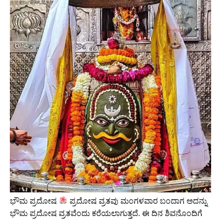
ಭೌಮ ಪ್ರದೋಷ
ಪ್ರದೋಷ ವ್ರತವು ಮಂಗಳವಾರ ಬಂದಾಗ ಅದನ್ನು
ಭೌಮ ಪ್ರದೋಷ ವ್ರತವೆಂದು ಕರೆಯಲಾಗುತ್ತದೆ. ಈ ದಿನ ಶಿವನೊಂದಿಗೆ