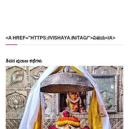
<A HREF="HTTPS://VISHAYA.IN/TAG/">ವಿಷಯ</A>
ಶಿವನ ಪುರಾಣ ಕಥೆಗಳು