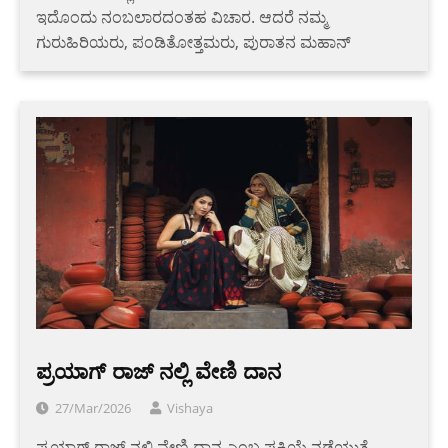
ಇದೊಂದು ನಂಬಲಾರದಂತಹ ವಿಚಾರ. ಆದರೆ ನಮ್ಮ
ಗುರುಹಿರಿಯರು, ಪಂಡಿತೋತ್ತಮರು, ಪುರಾತನ ಮಹಾನ್
ಪ್ರಯಾಗ್ ರಾಜ್ ನಲ್ಲಿ ವೇಣಿ ದಾನ
27/Mar/2026
Vishaya
ಪ್ರಯಾಗ್ ರಾಜ್ ನಲ್ಲಿ ವೇಣಿ ದಾನ ಎಂಬ ಪ್ರಕ್ರಿಯೆ ನಡೆಯುತ್ತೆ…