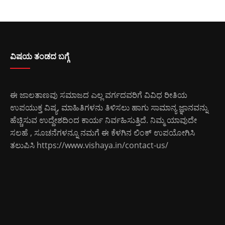
ವಿಷಯ ತಂಡದ ಬಗ್ಗೆ
ಈ ಜಾಲತಾಣವು ಸಮಾಜದ ಎಲ್ಲ ವರ್ಗದವರಿಗೆ ವಿವಿಧ ರೀತಿಯ
ಉಪಯುಕ್ತ ವಿಷ್ಯ, ಮಾಹಿತಿಗಳನು ತಿಳಿಸಲು ಹಾಗು ಸಾಮಾನ್ಯ ಜ್ಞಾನವನ್ನು
ಹೆಚ್ಚಿಸುವ ಉದ್ದೇಶದಿಂದ ಕಾರ್ಯ ನಿರ್ವಹಿಸುತ್ತಿದೆ. ನಿಮ್ಮ ಯಾವುದೇ
ಸಲಹೆ , ಸೂಚನೆಗಳನ್ನೂ ನಮಗೆ ಈ ಕೆಳಗಿನ ಲಿಂಕ್ ಉಪಯೋಗಿಸಿ
ತಲುಪಿಸಿ
https://www.vishaya.in/contact-us/