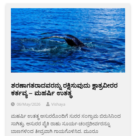
ಶರಣಾಗತರಾದವರನ್ನು ರಕ್ಷಿಸುವುದು ಕ್ಷಾತ್ರವೀರರ
ಕರ್ತವ್ಯ – ಮಹರ್ಷಿ ಉತತ್ಥ
06/May/2026
Vishaya
ಮಹರ್ಷಿ ಉತತ್ಥ ಅಸುರರೊಂದಿಗೆ ಸುರರ ಸಂಗ್ರಾಮ ಬಿರುಸಿನಿಂದ
ಸಾಗಿತ್ತು. ಅಸುರರ ಪೈಕಿ ರಾಹು ಸೂರ್ಯ-ಚಂದ್ರರೀರ್ವರನ್ನೂ
ಬಾಣಗಳಿಂದ ತೀವ್ರವಾಗಿ ಗಾಯಗೊಳಿಸಿದ. ಮೂರೂ