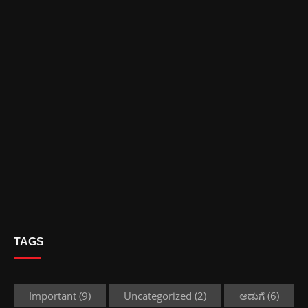
TAGS
Important
(9)
Uncategorized
(2)
ಅಡುಗೆ
(6)