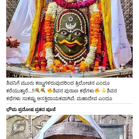
ಶಿವನಿಗೆ ಮೂರು ಕಣ್ಣುಗಳಿರುವುದರಿಂದ ತ್ರಿಲೋಚನ ಎಂದೂ
ಕರೆಯುತ್ತಾರೆ…!!
ಶಿವನ ಪುರಾಣ ಕಥೆಗಳು
ಶಿವನ
ಕಥೆಗಳು ಸಾಕಷ್ಟು ಆಸಕ್ತಿದಾಯಕವಾಗಿವೆ. ಮಹಾದೇವ ಎಂದೂ
ಭೌಮ ಪ್ರದೋಷ ವ್ರತದ ಪೂಜೆ