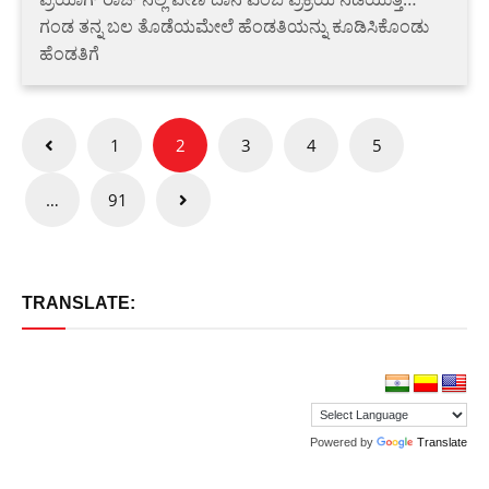
ಗಂಡ ತನ್ನ ಬಲ ತೊಡೆಯಮೇಲೆ ಹೆಂಡತಿಯನ್ನು ಕೂಡಿಸಿಕೊಂಡು
ಹೆಂಡತಿಗೆ
Posts
1
2
3
4
5
pagination
…
91
TRANSLATE:
Powered by
Translate