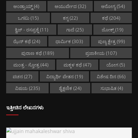
ಆಂಡ್ರಾಯ್ಡ್
(4)
ಆಯುರ್ವೇದ
(32)
ಆರೋಗ್ಯ
(54)
ಒಗಟು
(15)
ಕಗ್ಗ
(22)
ಕಥೆ
(204)
ಕ್ವಿಜ್ - ರಸಪ್ರಶ್ನೆ
(11)
ಗಾದೆ
(25)
ಜೋಕ್ಸ್
(19)
ಝೆನ್ ಕಥೆ
(24)
ಧಾರ್ಮಿಕ
(303)
ಪುಣ್ಯ ಕ್ಷೇತ್ರ
(99)
ಪುರಾಣ ಕಥೆ
(189)
ಪ್ರಜಾಕೀಯ
(107)
ಮಂತ್ರ - ಸ್ತೋತ್ರ
(44)
ಮಕ್ಕಳ ಕಥೆ
(47)
ಯೋಗ
(5)
ವಚನ
(27)
ವಿದ್ಯಾರ್ಥಿ ವೇತನ
(19)
ವಿಶೇಷ ದಿನ
(66)
ವಿಷಯ
(235)
ಶೈಕ್ಷಣಿಕ
(24)
ಸುಭಾಷಿತ
(4)
ಇತ್ತೀಚಿನ ಲೇಖನಗಳು