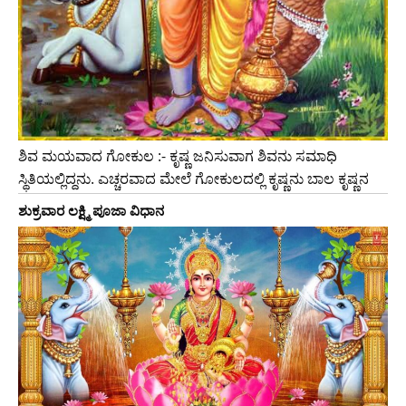
ಶಿವ ಮಯವಾದ ಗೋಕುಲ :- ಕೃಷ್ಣ ಜನಿಸುವಾಗ ಶಿವನು ಸಮಾಧಿ
ಸ್ಥಿತಿಯಲ್ಲಿದ್ದನು. ಎಚ್ಚರವಾದ ಮೇಲೆ ಗೋಕುಲದಲ್ಲಿ ಕೃಷ್ಣನು ಬಾಲ ಕೃಷ್ಣನ
ಶುಕ್ರವಾರ ಲಕ್ಷ್ಮಿ ಪೂಜಾ ವಿಧಾನ