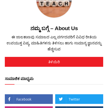
ನಮ್ಮ ಬಗ್ಗೆ – About Us
ಈ ಜಾಲತಾಣವು ಸಮಾಜದ ಎಲ್ಲ ವರ್ಗದವರಿಗೆ ವಿವಿಧ ರೀತಿಯ
ಉಪಯುಕ್ತ ವಿಷ್ಯ, ಮಾಹಿತಿಗಳನು ತಿಳಿಸಲು ಹಾಗು ಸಾಮಾನ್ಯ ಜ್ಞಾನವನ್ನು
ಹೆಚ್ಚಿಸುವ
ತಿಳಿಯಿರಿ
ಸಾಮಾಜಿಕ ಮಾಧ್ಯಮ
Facebook
Twitter