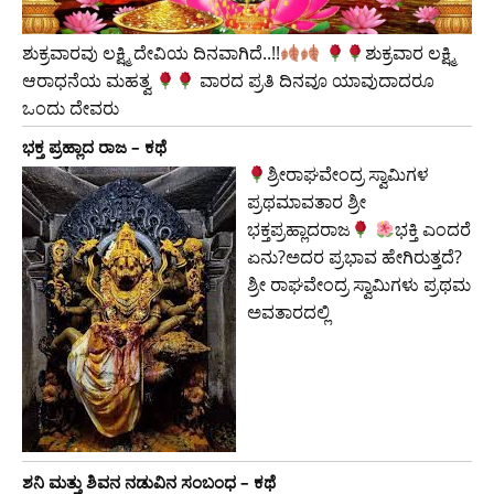
ಶುಕ್ರವಾರವು ಲಕ್ಷ್ಮಿ ದೇವಿಯ ದಿನವಾಗಿದೆ..!!
​ಶುಕ್ರವಾರ ಲಕ್ಷ್ಮಿ
ಆರಾಧನೆಯ ಮಹತ್ವ
ವಾರದ ಪ್ರತಿ ದಿನವೂ ಯಾವುದಾದರೂ
ಒಂದು ದೇವರು
ಭಕ್ತ ಪ್ರಹ್ಲಾದ ರಾಜ – ಕಥೆ
ಶ್ರೀರಾಘವೇಂದ್ರ ಸ್ವಾಮಿಗಳ
ಪ್ರಥಮಾವತಾರ ಶ್ರೀ
ಭಕ್ತಪ್ರಹ್ಲಾದರಾಜ
ಭಕ್ತಿ ಎಂದರೆ
ಏನು?ಅದರ ಪ್ರಭಾವ ಹೇಗಿರುತ್ತದೆ?
ಶ್ರೀ ರಾಘವೇಂದ್ರ ಸ್ವಾಮಿಗಳು ಪ್ರಥಮ
ಅವತಾರದಲ್ಲಿ
ಶನಿ ಮತ್ತು ಶಿವನ ನಡುವಿನ ಸಂಬಂಧ – ಕಥೆ