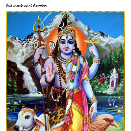
ಶಿವ ಮಯವಾದ ಗೋಕುಲ