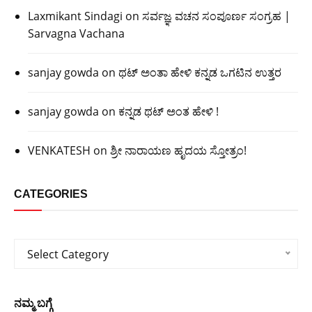
Laxmikant Sindagi
on
ಸರ್ವಜ್ಞ ವಚನ ಸಂಪೂರ್ಣ ಸಂಗ್ರಹ |
Sarvagna Vachana
sanjay gowda
on
ಥಟ್ ಅಂತಾ ಹೇಳಿ ಕನ್ನಡ ಒಗಟಿನ ಉತ್ತರ
sanjay gowda
on
ಕನ್ನಡ ಥಟ್ ಅಂತ ಹೇಳಿ !
VENKATESH
on
ಶ್ರೀ ನಾರಾಯಣ ಹೃದಯ ಸ್ತೋತ್ರಂ!
CATEGORIES
Categories
Select Category
ನಮ್ಮ ಬಗ್ಗೆ