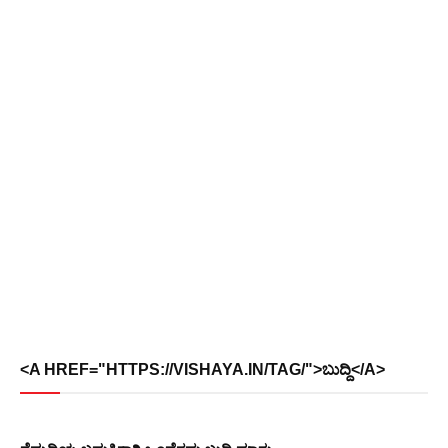
<A HREF="HTTPS://VISHAYA.IN/TAG/">ಬುದ್ದಿ</A>