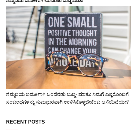
ನೆಮ್ಮದಿಯ ಬದುಕಿಗಾಗಿ ಒಂದೆರಡು ಬುದ್ದಿ ಮಾತು
ನೆಮ್ಮದಿಯ ಬದುಕಿಗಾಗಿ ಒಂದೆರಡು ಬುದ್ದಿ- ಮಾತು: ನಿಮಗೆ ಎಲ್ಲರೊಂದಿಗೆ
ಸಂಬಂಧಗಳನ್ನು ಸುಮಧುರವಾಗಿ ಉಳಿಸಿಕೊಳ್ಳಬೇಕೆಂಬ ಆಸೆಯಿದೆಯೇ?
RECENT POSTS