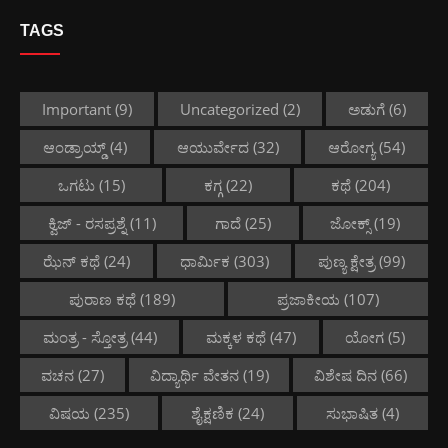
TAGS
Important
(9)
Uncategorized
(2)
ಅಡುಗೆ
(6)
ಆಂಡ್ರಾಯ್ಡ್
(4)
ಆಯುರ್ವೇದ
(32)
ಆರೋಗ್ಯ
(54)
ಒಗಟು
(15)
ಕಗ್ಗ
(22)
ಕಥೆ
(204)
ಕ್ವಿಜ್ - ರಸಪ್ರಶ್ನೆ
(11)
ಗಾದೆ
(25)
ಜೋಕ್ಸ್
(19)
ಝೆನ್ ಕಥೆ
(24)
ಧಾರ್ಮಿಕ
(303)
ಪುಣ್ಯ ಕ್ಷೇತ್ರ
(99)
ಪುರಾಣ ಕಥೆ
(189)
ಪ್ರಜಾಕೀಯ
(107)
ಮಂತ್ರ - ಸ್ತೋತ್ರ
(44)
ಮಕ್ಕಳ ಕಥೆ
(47)
ಯೋಗ
(5)
ವಚನ
(27)
ವಿದ್ಯಾರ್ಥಿ ವೇತನ
(19)
ವಿಶೇಷ ದಿನ
(66)
ವಿಷಯ
(235)
ಶೈಕ್ಷಣಿಕ
(24)
ಸುಭಾಷಿತ
(4)