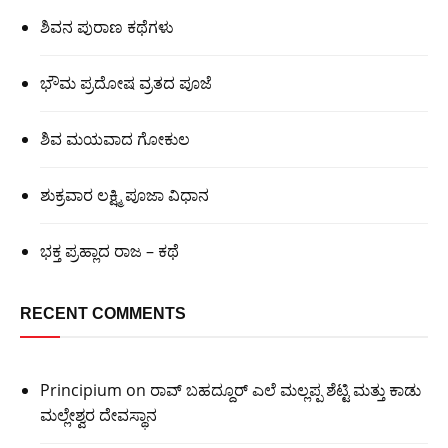
ಶಿವನ ಪುರಾಣ ಕಥೆಗಳು
ಭೌಮ ಪ್ರದೋಷ ವ್ರತದ ಪೂಜೆ
ಶಿವ ಮಯವಾದ ಗೋಕುಲ
ಶುಕ್ರವಾರ ಲಕ್ಷ್ಮಿ ಪೂಜಾ ವಿಧಾನ
ಭಕ್ತ ಪ್ರಹ್ಲಾದ ರಾಜ – ಕಥೆ
RECENT COMMENTS
Principium
on
ರಾವ್ ಬಹದ್ದೂರ್ ಎಲೆ ಮಲ್ಲಪ್ಪ ಶೆಟ್ಟಿ ಮತ್ತು ಕಾಡು
ಮಲ್ಲೇಶ್ವರ ದೇವಸ್ಥಾನ