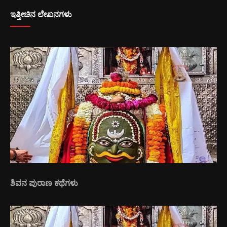
ಇತ್ತೀಚಿನ ಲೇಖನಗಳು
ಶಿವನ ಪುರಾಣ ಕಥೆಗಳು