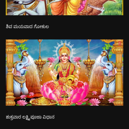
ಶಿವ ಮಯವಾದ ಗೋಕುಲ
ಶುಕ್ರವಾರ ಲಕ್ಷ್ಮಿ ಪೂಜಾ ವಿಧಾನ