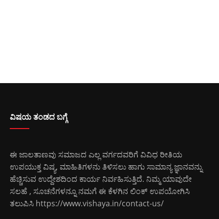
ವಿಷಯ ತಂಡದ ಬಗ್ಗೆ
ಈ ಜಾಲತಾಣವು ಸಮಾಜದ ಎಲ್ಲ ವರ್ಗದವರಿಗೆ ವಿವಿಧ ರೀತಿಯ
ಉಪಯುಕ್ತ ವಿಷ್ಯ, ಮಾಹಿತಿಗಳನು ತಿಳಿಸಲು ಹಾಗು ಸಾಮಾನ್ಯ ಜ್ಞಾನವನ್ನು
ಹೆಚ್ಚಿಸುವ ಉದ್ದೇಶದಿಂದ ಕಾರ್ಯ ನಿರ್ವಹಿಸುತ್ತಿದೆ. ನಿಮ್ಮ ಯಾವುದೇ
ಸಲಹೆ , ಸೂಚನೆಗಳನ್ನೂ ನಮಗೆ ಈ ಕೆಳಗಿನ ಲಿಂಕ್ ಉಪಯೋಗಿಸಿ
ತಲುಪಿಸಿ
https://www.vishaya.in/contact-us/