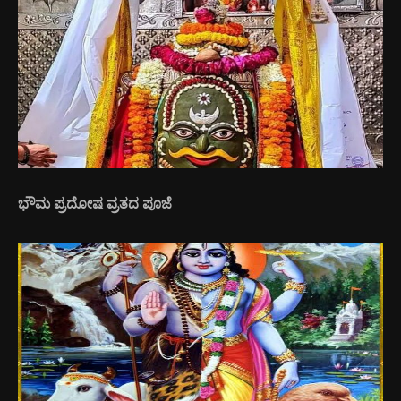
ಭೌಮ ಪ್ರದೋಷ ವ್ರತದ ಪೂಜೆ