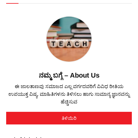
ನಮ್ಮ ಬಗ್ಗೆ – About Us
ಈ ಜಾಲತಾಣವು ಸಮಾಜದ ಎಲ್ಲ ವರ್ಗದವರಿಗೆ ವಿವಿಧ ರೀತಿಯ
ಉಪಯುಕ್ತ ವಿಷ್ಯ, ಮಾಹಿತಿಗಳನು ತಿಳಿಸಲು ಹಾಗು ಸಾಮಾನ್ಯ ಜ್ಞಾನವನ್ನು
ಹೆಚ್ಚಿಸುವ
ತಿಳಿಯಿರಿ