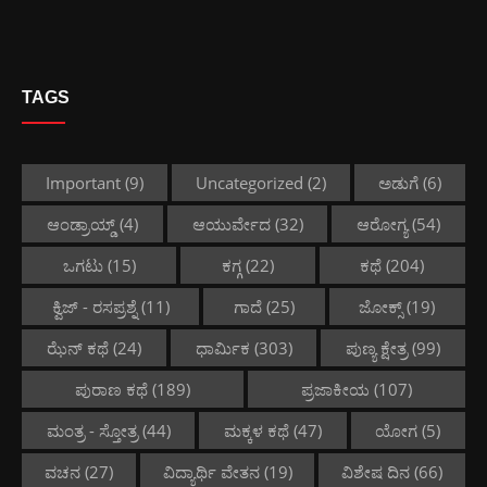
TAGS
Important
(9)
Uncategorized
(2)
ಅಡುಗೆ
(6)
ಆಂಡ್ರಾಯ್ಡ್
(4)
ಆಯುರ್ವೇದ
(32)
ಆರೋಗ್ಯ
(54)
ಒಗಟು
(15)
ಕಗ್ಗ
(22)
ಕಥೆ
(204)
ಕ್ವಿಜ್ - ರಸಪ್ರಶ್ನೆ
(11)
ಗಾದೆ
(25)
ಜೋಕ್ಸ್
(19)
ಝೆನ್ ಕಥೆ
(24)
ಧಾರ್ಮಿಕ
(303)
ಪುಣ್ಯ ಕ್ಷೇತ್ರ
(99)
ಪುರಾಣ ಕಥೆ
(189)
ಪ್ರಜಾಕೀಯ
(107)
ಮಂತ್ರ - ಸ್ತೋತ್ರ
(44)
ಮಕ್ಕಳ ಕಥೆ
(47)
ಯೋಗ
(5)
ವಚನ
(27)
ವಿದ್ಯಾರ್ಥಿ ವೇತನ
(19)
ವಿಶೇಷ ದಿನ
(66)