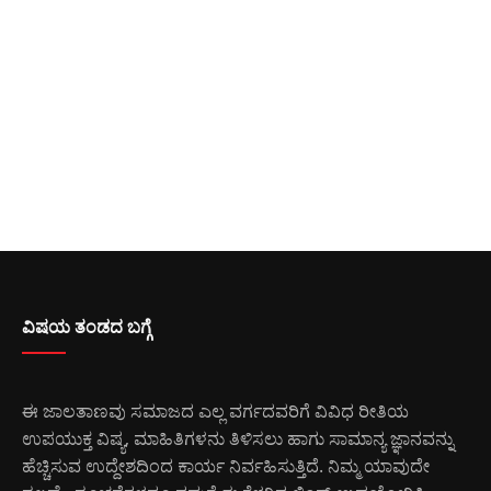
ವಿಷಯ ತಂಡದ ಬಗ್ಗೆ
ಈ ಜಾಲತಾಣವು ಸಮಾಜದ ಎಲ್ಲ ವರ್ಗದವರಿಗೆ ವಿವಿಧ ರೀತಿಯ
ಉಪಯುಕ್ತ ವಿಷ್ಯ, ಮಾಹಿತಿಗಳನು ತಿಳಿಸಲು ಹಾಗು ಸಾಮಾನ್ಯ ಜ್ಞಾನವನ್ನು
ಹೆಚ್ಚಿಸುವ ಉದ್ದೇಶದಿಂದ ಕಾರ್ಯ ನಿರ್ವಹಿಸುತ್ತಿದೆ. ನಿಮ್ಮ ಯಾವುದೇ