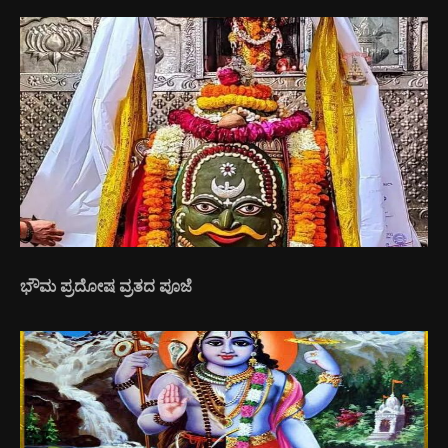
ಭೌಮ ಪ್ರದೋಷ ವ್ರತದ ಪೂಜೆ