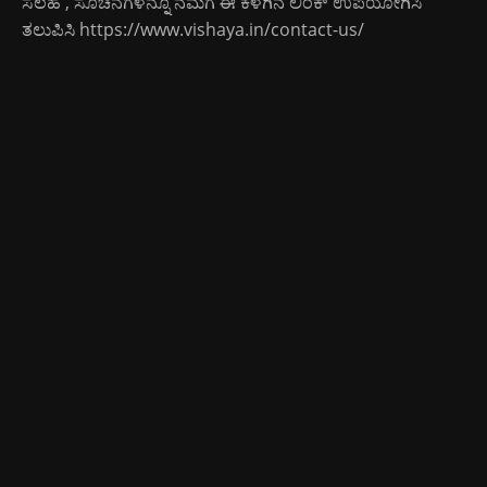
ಸಲಹೆ , ಸೂಚನೆಗಳನ್ನೂ ನಮಗೆ ಈ ಕೆಳಗಿನ ಲಿಂಕ್ ಉಪಯೋಗಿಸಿ
ತಲುಪಿಸಿ
https://www.vishaya.in/contact-us/