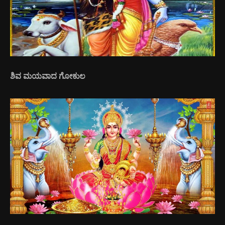
ಶಿವ ಮಯವಾದ ಗೋಕುಲ