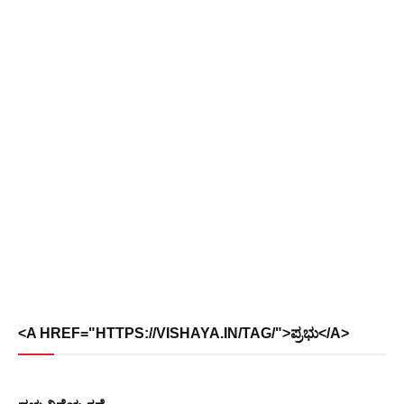
<A HREF="HTTPS://VISHAYA.IN/TAG/">ಪ್ರಭು</A>