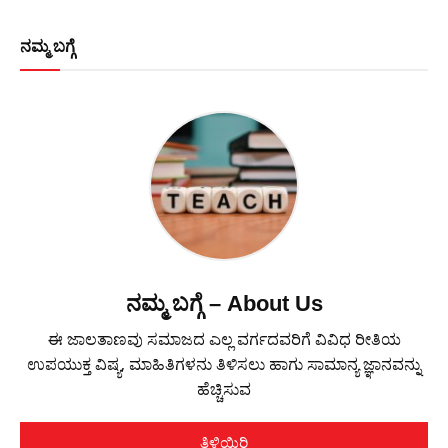
ನಮ್ಮ ಬಗ್ಗೆ
ನಮ್ಮ ಬಗ್ಗೆ – About Us
ಈ ಜಾಲತಾಣವು ಸಮಾಜದ ಎಲ್ಲ ವರ್ಗದವರಿಗೆ ವಿವಿಧ ರೀತಿಯ
ಉಪಯುಕ್ತ ವಿಷ್ಯ, ಮಾಹಿತಿಗಳನು ತಿಳಿಸಲು ಹಾಗು ಸಾಮಾನ್ಯ ಜ್ಞಾನವನ್ನು
ಹೆಚ್ಚಿಸುವ
ತಿಳಿಯಿರಿ