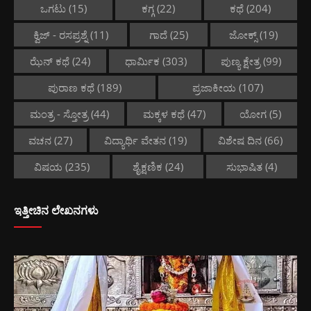
ಒಗಟು
(15)
ಕಗ್ಗ
(22)
ಕಥೆ
(204)
ಕ್ವಿಜ್ - ರಸಪ್ರಶ್ನೆ
(11)
ಗಾದೆ
(25)
ಜೋಕ್ಸ್
(19)
ಝೆನ್ ಕಥೆ
(24)
ಧಾರ್ಮಿಕ
(303)
ಪುಣ್ಯ ಕ್ಷೇತ್ರ
(99)
ಪುರಾಣ ಕಥೆ
(189)
ಪ್ರಜಾಕೀಯ
(107)
ಮಂತ್ರ - ಸ್ತೋತ್ರ
(44)
ಮಕ್ಕಳ ಕಥೆ
(47)
ಯೋಗ
(5)
ವಚನ
(27)
ವಿದ್ಯಾರ್ಥಿ ವೇತನ
(19)
ವಿಶೇಷ ದಿನ
(66)
ವಿಷಯ
(235)
ಶೈಕ್ಷಣಿಕ
(24)
ಸುಭಾಷಿತ
(4)
ಇತ್ತೀಚಿನ ಲೇಖನಗಳು