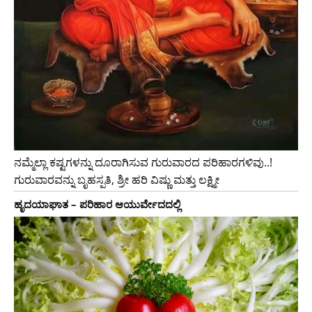
ನಮ್ಮೆಲ್ಲಾ ಕಷ್ಟಗಳನ್ನು ದೂರಾಗಿಸುವ ಗುರುವಾರದ ಪರಿಹಾರಗಳಿವು..!
ಗುರುವಾರವನ್ನು ಬೃಹಸ್ಪತಿ, ಶ್ರೀ ಹರಿ ವಿಷ್ಣು ಮತ್ತು ಲಕ್ಷ್ಮೀ
ಹೃದಯಾಘಾತ – ಪರಿಹಾರ ಆಯುರ್ವೇದದಲ್ಲಿ