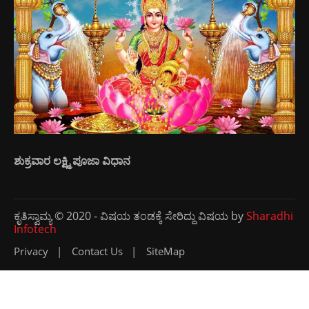
ಶುಕ್ರವಾರ ಲಕ್ಷ್ಮಿ ಪೂಜಾ ವಿಧಾನ
ಕೃತಿಸ್ವಾಮ್ಯ © 2020 - ವಿಷಯ ತಂಡಕ್ಕೆ ಸೇರಿದ್ದು ವಿಷಯ by
Sharadhi
Infotech
Privacy
Contact Us
SiteMap