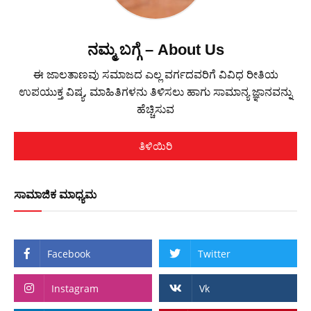
ನಮ್ಮ ಬಗ್ಗೆ – About Us
ಈ ಜಾಲತಾಣವು ಸಮಾಜದ ಎಲ್ಲ ವರ್ಗದವರಿಗೆ ವಿವಿಧ ರೀತಿಯ
ಉಪಯುಕ್ತ ವಿಷ್ಯ, ಮಾಹಿತಿಗಳನು ತಿಳಿಸಲು ಹಾಗು ಸಾಮಾನ್ಯ ಜ್ಞಾನವನ್ನು
ಹೆಚ್ಚಿಸುವ
ತಿಳಿಯಿರಿ
ಸಾಮಾಜಿಕ ಮಾಧ್ಯಮ
Facebook
Twitter
Instagram
Vk