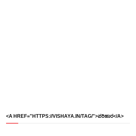
<A HREF="HTTPS://VISHAYA.IN/TAG/">ಪರಿಹಾರ</A>