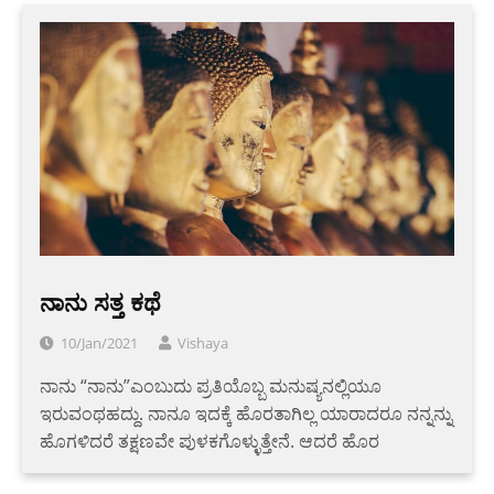
ನಾನು ಸತ್ತ ಕಥೆ
10/Jan/2021
Vishaya
ನಾನು “ನಾನು”ಎಂಬುದು ಪ್ರತಿಯೊಬ್ಬ ಮನುಷ್ಯನಲ್ಲಿಯೂ
ಇರುವಂಥಹದ್ದು. ನಾನೂ ಇದಕ್ಕೆ ಹೊರತಾಗಿಲ್ಲ ಯಾರಾದರೂ ನನ್ನನ್ನು
ಹೊಗಳಿದರೆ ತಕ್ಷಣವೇ ಪುಳಕಗೊಳ್ಳುತ್ತೇನೆ. ಆದರೆ ಹೊರ