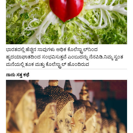
ಭಾರತದಲ್ಲಿ ಹೆಚ್ಚಿನ ಸಾವುಗಳು ಅಧಿಕ ಕೊಲೆಸ್ಟ್ರಾಲ್‌ನಿಂದ
ಹೃದಯಾಘಾತದಿಂದ ಸಂಭವಿಸುತ್ತವೆ ಎಂಬುದನ್ನು ನೆನಪಿಡಿ.ನಿಮ್ಮ ಸ್ವಂತ
ಮನೆಯಲ್ಲಿ ತೂಕ ಮತ್ತು ಕೊಲೆಸ್ಟ್ರಾಲ್ ಹೊಂದಿರುವ
ನಾನು ಸತ್ತ ಕಥೆ