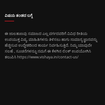
ವಿಷಯ ತಂಡದ ಬಗ್ಗೆ
ಈ ಜಾಲತಾಣವು ಸಮಾಜದ ಎಲ್ಲ ವರ್ಗದವರಿಗೆ ವಿವಿಧ ರೀತಿಯ
ಉಪಯುಕ್ತ ವಿಷ್ಯ, ಮಾಹಿತಿಗಳನು ತಿಳಿಸಲು ಹಾಗು ಸಾಮಾನ್ಯ ಜ್ಞಾನವನ್ನು
ಹೆಚ್ಚಿಸುವ ಉದ್ದೇಶದಿಂದ ಕಾರ್ಯ ನಿರ್ವಹಿಸುತ್ತಿದೆ. ನಿಮ್ಮ ಯಾವುದೇ
ಸಲಹೆ , ಸೂಚನೆಗಳನ್ನೂ ನಮಗೆ ಈ ಕೆಳಗಿನ ಲಿಂಕ್ ಉಪಯೋಗಿಸಿ
ತಲುಪಿಸಿ
https://www.vishaya.in/contact-us/