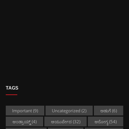
TAGS
Important
(9)
Uncategorized
(2)
ಅಡುಗೆ
(6)
ಆಂಡ್ರಾಯ್ಡ್
(4)
ಆಯುರ್ವೇದ
(32)
ಆರೋಗ್ಯ
(54)