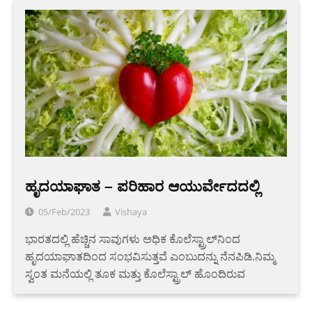
ಹೃದಯಾಘಾತ – ಪರಿಹಾರ ಆಯುರ್ವೇದದಲ್ಲಿ
05/Feb/2023
Vishaya
ಭಾರತದಲ್ಲಿ ಹೆಚ್ಚಿನ ಸಾವುಗಳು ಅಧಿಕ ಕೊಲೆಸ್ಟ್ರಾಲ್‌ನಿಂದ
ಹೃದಯಾಘಾತದಿಂದ ಸಂಭವಿಸುತ್ತವೆ ಎಂಬುದನ್ನು ನೆನಪಿಡಿ.ನಿಮ್ಮ
ಸ್ವಂತ ಮನೆಯಲ್ಲಿ ತೂಕ ಮತ್ತು ಕೊಲೆಸ್ಟ್ರಾಲ್ ಹೊಂದಿರುವ