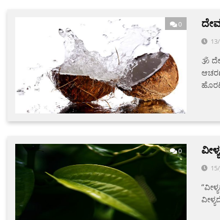
ದೇವ
0
13
🕉 ದೇ
ಆಚರಣೆ
ಹೊರಟ
ವೀಳ
0
15
“ವೀಳ್
ವೀಳ್ಯ