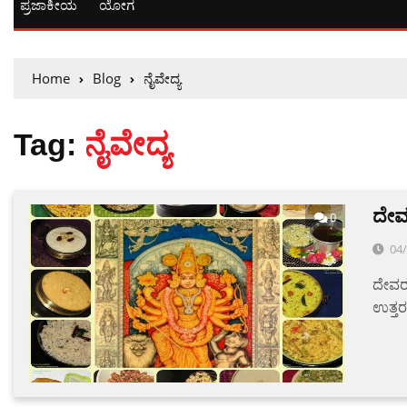
ಪ್ರಜಾಕೀಯ
ಯೋಗ
Home
Blog
ನೈವೇದ್ಯ
Tag:
ನೈವೇದ್ಯ
ದೇವರ
0
04
ದೇವರು 
ಉತ್ತರ