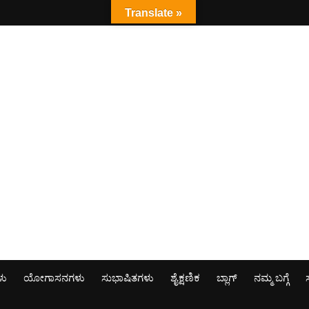
Translate »
ಳು
ಯೋಗಾಸನಗಳು
ಸುಭಾಷಿತಗಳು
ಶೈಕ್ಷಣಿಕ
ಬ್ಲಾಗ್
ನಮ್ಮ ಬಗ್ಗೆ