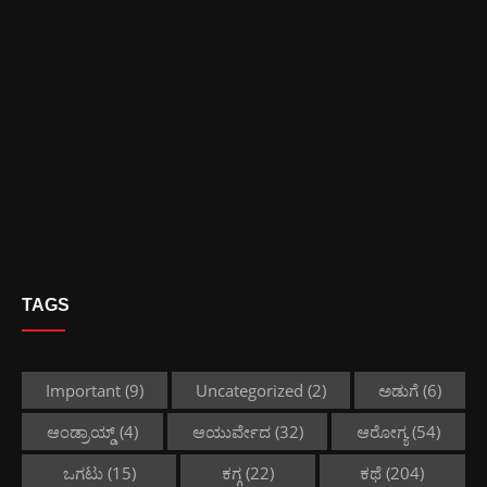
TAGS
Important
(9)
Uncategorized
(2)
ಅಡುಗೆ
(6)
ಆಂಡ್ರಾಯ್ಡ್
(4)
ಆಯುರ್ವೇದ
(32)
ಆರೋಗ್ಯ
(54)
ಒಗಟು
(15)
ಕಗ್ಗ
(22)
ಕಥೆ
(204)