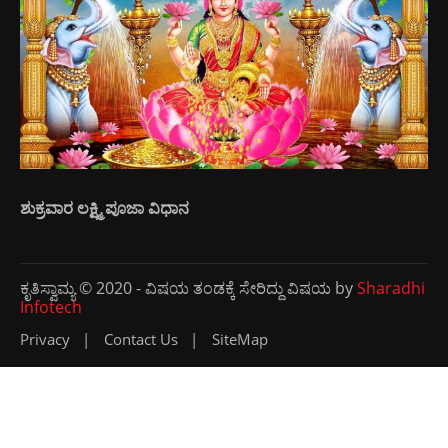
ಶುಕ್ರವಾರ ಲಕ್ಷ್ಮಿ ಪೂಜಾ ವಿಧಾನ
ಕೃತಿಸ್ವಾಮ್ಯ © 2020 - ವಿಷಯ ತಂಡಕ್ಕೆ ಸೇರಿದ್ದು ವಿಷಯ by
Sharadhi
Infotech
Privacy
Contact Us
SiteMap