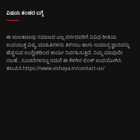
ವಿಷಯ ತಂಡದ ಬಗ್ಗೆ
ಈ ಜಾಲತಾಣವು ಸಮಾಜದ ಎಲ್ಲ ವರ್ಗದವರಿಗೆ ವಿವಿಧ ರೀತಿಯ
ಉಪಯುಕ್ತ ವಿಷ್ಯ, ಮಾಹಿತಿಗಳನು ತಿಳಿಸಲು ಹಾಗು ಸಾಮಾನ್ಯ ಜ್ಞಾನವನ್ನು
ಹೆಚ್ಚಿಸುವ ಉದ್ದೇಶದಿಂದ ಕಾರ್ಯ ನಿರ್ವಹಿಸುತ್ತಿದೆ. ನಿಮ್ಮ ಯಾವುದೇ
ಸಲಹೆ , ಸೂಚನೆಗಳನ್ನೂ ನಮಗೆ ಈ ಕೆಳಗಿನ ಲಿಂಕ್ ಉಪಯೋಗಿಸಿ
ತಲುಪಿಸಿ
https://www.vishaya.in/contact-us/