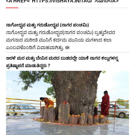
<A HREF="HTTPS://VISHAYA.IN/TAG/">ನಾಗರ</A>
ನಾಗೋದ್ಭವ ಮತ್ತು ಗರುಡೋದ್ಭವ (ನಾಗರ ಪಂಚಮಿ)
ನಾಗೋದ್ಭವ ಮತ್ತು ಗರುಡೋದ್ಭವ(ನಾಗರ ಪಂಚಮಿ) ಬ್ರಹ್ಮದೇವರ
ಮಗನಾದ ಮರೀಚಿ ಮುನಿಗೆ ಕರ್ದಮ ಮುನಿಯ ಮಗಳಾದ ಕಲಾ
ಎಂಬವಳೊಂದಿಗೆ ವಿವಾಹವಾಗಿತ್ತು. ಈ
ಅರಳಿ ಮರ ಮತ್ತು ಬೇವಿನ ಮರದ ಬುಡದಲ್ಲೇ ಯಾಕೆ ನಾಗರ ಕಲ್ಲುಗಳನ್ನ
ಪ್ರತಿಷ್ಠಾಪನೆ ಮಾಡುತಿದ್ದರು ?