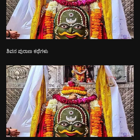
ಶಿವನ ಪುರಾಣ ಕಥೆಗಳು