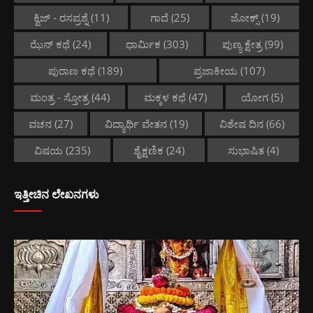
ಕ್ವಿಜ್ - ರಸಪ್ರಶ್ನೆ
(11)
ಗಾದೆ
(25)
ಜೋಕ್ಸ್
(19)
ಝೆನ್ ಕಥೆ
(24)
ಧಾರ್ಮಿಕ
(303)
ಪುಣ್ಯ ಕ್ಷೇತ್ರ
(99)
ಪುರಾಣ ಕಥೆ
(189)
ಪ್ರಜಾಕೀಯ
(107)
ಮಂತ್ರ - ಸ್ತೋತ್ರ
(44)
ಮಕ್ಕಳ ಕಥೆ
(47)
ಯೋಗ
(5)
ವಚನ
(27)
ವಿದ್ಯಾರ್ಥಿ ವೇತನ
(19)
ವಿಶೇಷ ದಿನ
(66)
ವಿಷಯ
(235)
ಶೈಕ್ಷಣಿಕ
(24)
ಸುಭಾಷಿತ
(4)
ಇತ್ತೀಚಿನ ಲೇಖನಗಳು