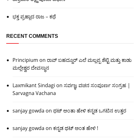
ಭಕ್ತ ಪ್ರಹ್ಲಾದ ರಾಜ – ಕಥೆ
RECENT COMMENTS
Principium
on
ರಾವ್ ಬಹದ್ದೂರ್ ಎಲೆ ಮಲ್ಲಪ್ಪ ಶೆಟ್ಟಿ ಮತ್ತು ಕಾಡು
ಮಲ್ಲೇಶ್ವರ ದೇವಸ್ಥಾನ
Laxmikant Sindagi
on
ಸರ್ವಜ್ಞ ವಚನ ಸಂಪೂರ್ಣ ಸಂಗ್ರಹ |
Sarvagna Vachana
sanjay gowda
on
ಥಟ್ ಅಂತಾ ಹೇಳಿ ಕನ್ನಡ ಒಗಟಿನ ಉತ್ತರ
sanjay gowda
on
ಕನ್ನಡ ಥಟ್ ಅಂತ ಹೇಳಿ !