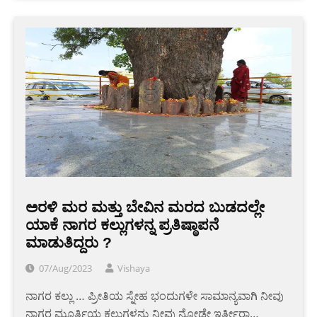
ಅರಳಿ ಮರ ಮತ್ತು ಬೇವಿನ ಮರದ ಬುಡದಲ್ಲೇ
ಯಾಕೆ ನಾಗರ ಕಲ್ಲುಗಳನ್ನ ಪ್ರತಿಷ್ಠಾಪನೆ
ಮಾಡುತಿದ್ದರು ?
07/Aug/2023
Vishaya
ನಾಗರ ಕಲ್ಲು … ಪ್ರೀತಿಯ ಸ್ನೇಹ ಭಂದುಗಳೇ ಸಾಮಾನ್ಯವಾಗಿ ನೀವು
ನಾಗರ ಮೂರ್ತಿಯ ಕಲ್ಲುಗಳನ್ನು ನೀವು ನೋಡೇ ಇರ್ತೀರಾ…