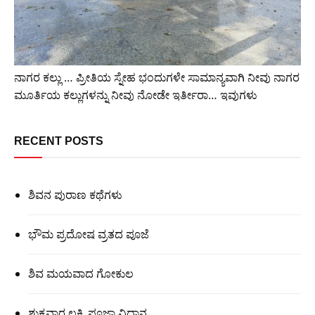
ನಾಗರ ಕಲ್ಲು … ಪ್ರೀತಿಯ ಸ್ನೇಹ ಭಂದುಗಳೇ ಸಾಮಾನ್ಯವಾಗಿ ನೀವು ನಾಗರ
ಮೂರ್ತಿಯ ಕಲ್ಲುಗಳನ್ನು ನೀವು ನೋಡೇ ಇರ್ತೀರಾ… ಇವುಗಳು
RECENT POSTS
ಶಿವನ ಪುರಾಣ ಕಥೆಗಳು
ಭೌಮ ಪ್ರದೋಷ ವ್ರತದ ಪೂಜೆ
ಶಿವ ಮಯವಾದ ಗೋಕುಲ
ಶುಕ್ರವಾರ ಲಕ್ಷ್ಮಿ ಪೂಜಾ ವಿಧಾನ