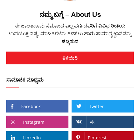
ನಮ್ಮ ಬಗ್ಗೆ – About Us
ಈ ಜಾಲತಾಣವು ಸಮಾಜದ ಎಲ್ಲ ವರ್ಗದವರಿಗೆ ವಿವಿಧ ರೀತಿಯ
ಉಪಯುಕ್ತ ವಿಷ್ಯ, ಮಾಹಿತಿಗಳನು ತಿಳಿಸಲು ಹಾಗು ಸಾಮಾನ್ಯ ಜ್ಞಾನವನ್ನು
ಹೆಚ್ಚಿಸುವ
ತಿಳಿಯಿರಿ
ಸಾಮಾಜಿಕ ಮಾಧ್ಯಮ
Facebook
Twitter
Instagram
Vk
Linkedin
Pinterest