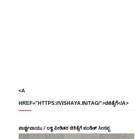
<A
HREF="HTTPS://VISHAYA.IN/TAG/">ಚಿಕಿತ್ಸೆಗೆ</A>
ಪಾರ್ಶ್ವವಾಯು / ಲಕ್ವ ಪೀಡಿತರ ಚಿಕಿತ್ಸೆಗೆ ಪಂಡಿತ್ ಸೀನಪ್ಪ