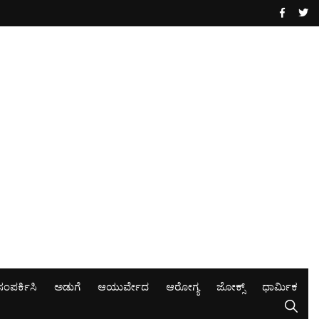
ಸಂಪರ್ಕಿಸಿ
ಅಡುಗೆ
ಆಯುರ್ವೇದ
ಆರೋಗ್ಯ
ಜೋಕ್ಸ್
ಧಾರ್ಮಿಕ