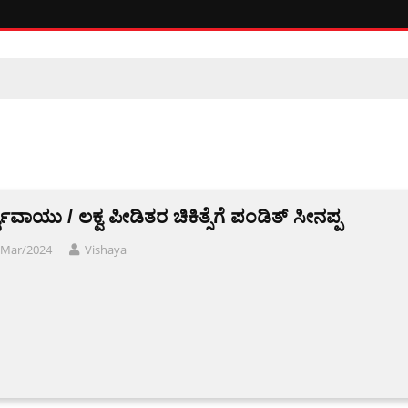
ಶ್ವವಾಯು / ಲಕ್ವ ಪೀಡಿತರ ಚಿಕಿತ್ಸೆಗೆ ಪಂಡಿತ್ ಸೀನಪ್ಪ
/Mar/2024
Vishaya