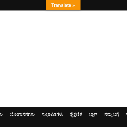
Translate »
ಳು
ಯೋಗಾಸನಗಳು
ಸುಭಾಷಿತಗಳು
ಶೈಕ್ಷಣಿಕ
ಬ್ಲಾಗ್
ನಮ್ಮ ಬಗ್ಗೆ