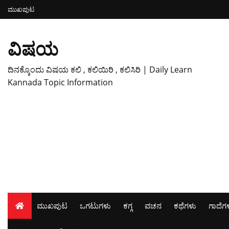
ಮುಖಪುಟ
ವಿಷಯ
ದಿನಕ್ಕೊಂದು ವಿಷಯ ಕಲಿ , ಕಲಿಯಿರಿ , ಕಲಿಸಿರಿ | Daily Learn
Kannada Topic Information
ಮುಖಪುಟ
ಒಗಟುಗಳು
ಕಗ್ಗ
ವಚನ
ಕಥೆಗಳು
ಗಾದೆಗ