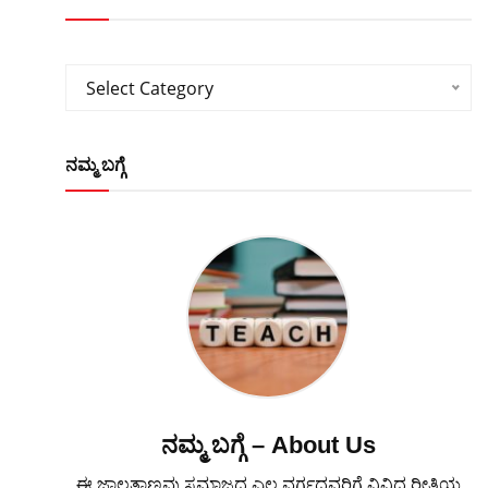
Categories
Select Category
ನಮ್ಮ ಬಗ್ಗೆ
ನಮ್ಮ ಬಗ್ಗೆ – About Us
ಈ ಜಾಲತಾಣವು ಸಮಾಜದ ಎಲ್ಲ ವರ್ಗದವರಿಗೆ ವಿವಿಧ ರೀತಿಯ