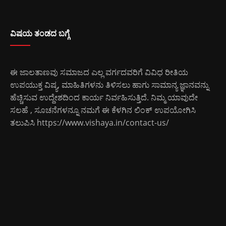
ವಿಷಯ ತಂಡದ ಬಗ್ಗೆ
ಈ ಜಾಲತಾಣವು ಸಮಾಜದ ಎಲ್ಲ ವರ್ಗದವರಿಗೆ ವಿವಿಧ ರೀತಿಯ
ಉಪಯುಕ್ತ ವಿಷ್ಯ, ಮಾಹಿತಿಗಳನು ತಿಳಿಸಲು ಹಾಗು ಸಾಮಾನ್ಯ ಜ್ಞಾನವನ್ನು
ಹೆಚ್ಚಿಸುವ ಉದ್ದೇಶದಿಂದ ಕಾರ್ಯ ನಿರ್ವಹಿಸುತ್ತಿದೆ. ನಿಮ್ಮ ಯಾವುದೇ
ಸಲಹೆ , ಸೂಚನೆಗಳನ್ನೂ ನಮಗೆ ಈ ಕೆಳಗಿನ ಲಿಂಕ್ ಉಪಯೋಗಿಸಿ
ತಲುಪಿಸಿ
https://www.vishaya.in/contact-us/