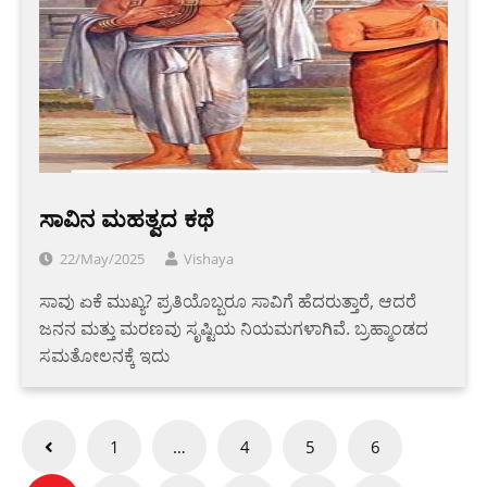
ಸಾವಿನ ಮಹತ್ವದ ಕಥೆ
22/May/2025
Vishaya
ಸಾವು ಏಕೆ ಮುಖ್ಯ? ಪ್ರತಿಯೊಬ್ಬರೂ ಸಾವಿಗೆ ಹೆದರುತ್ತಾರೆ, ಆದರೆ
ಜನನ ಮತ್ತು ಮರಣವು ಸೃಷ್ಟಿಯ ನಿಯಮಗಳಾಗಿವೆ. ಬ್ರಹ್ಮಾಂಡದ
ಸಮತೋಲನಕ್ಕೆ ಇದು
Posts
1
…
4
5
6
pagination