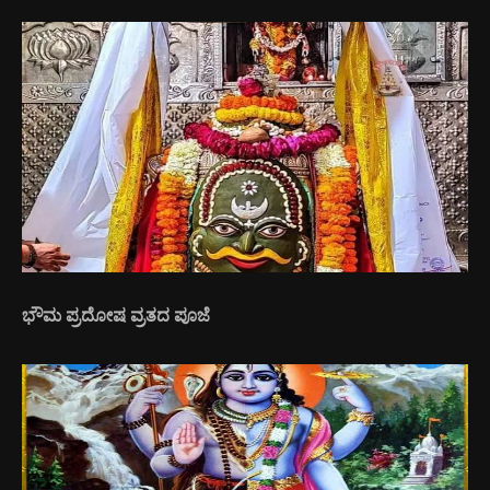
ಭೌಮ ಪ್ರದೋಷ ವ್ರತದ ಪೂಜೆ