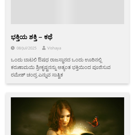
ಭಕ್ತಿಯ ಶಕ್ತಿ – ಕಥೆ
08/Jul/2025
Vishaya
ಒಂದು ಬಾಟಲಿ ಔಷಧ ರಾಜಸ್ಥಾನದ ಒಂದು ಊರಿನಲ್ಲಿ
ಕರುಣಾಮಯಿ ಶ್ರೀಕೃಷ್ಣನನ್ನು ಅತ್ಯಂತ ಭಕ್ತಿಯಿಂದ ಪೂಜಿಸುವ
ರಮೇಶ್ ಚಂದ್ರ ಎನ್ನುವ ಸಾತ್ವಿಕ