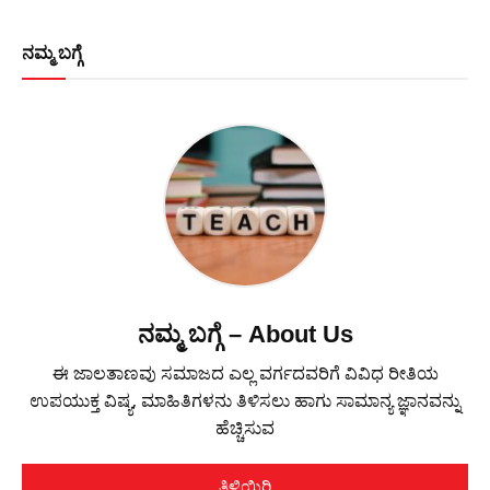
ನಮ್ಮ ಬಗ್ಗೆ
ನಮ್ಮ ಬಗ್ಗೆ – About Us
ಈ ಜಾಲತಾಣವು ಸಮಾಜದ ಎಲ್ಲ ವರ್ಗದವರಿಗೆ ವಿವಿಧ ರೀತಿಯ
ಉಪಯುಕ್ತ ವಿಷ್ಯ, ಮಾಹಿತಿಗಳನು ತಿಳಿಸಲು ಹಾಗು ಸಾಮಾನ್ಯ ಜ್ಞಾನವನ್ನು
ಹೆಚ್ಚಿಸುವ
ತಿಳಿಯಿರಿ