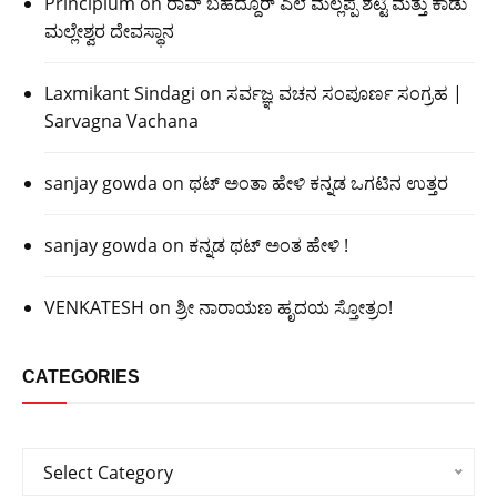
Principium
on
ರಾವ್ ಬಹದ್ದೂರ್ ಎಲೆ ಮಲ್ಲಪ್ಪ ಶೆಟ್ಟಿ ಮತ್ತು ಕಾಡು
ಮಲ್ಲೇಶ್ವರ ದೇವಸ್ಥಾನ
Laxmikant Sindagi
on
ಸರ್ವಜ್ಞ ವಚನ ಸಂಪೂರ್ಣ ಸಂಗ್ರಹ |
Sarvagna Vachana
sanjay gowda
on
ಥಟ್ ಅಂತಾ ಹೇಳಿ ಕನ್ನಡ ಒಗಟಿನ ಉತ್ತರ
sanjay gowda
on
ಕನ್ನಡ ಥಟ್ ಅಂತ ಹೇಳಿ !
VENKATESH
on
ಶ್ರೀ ನಾರಾಯಣ ಹೃದಯ ಸ್ತೋತ್ರಂ!
CATEGORIES
Categories
Select Category