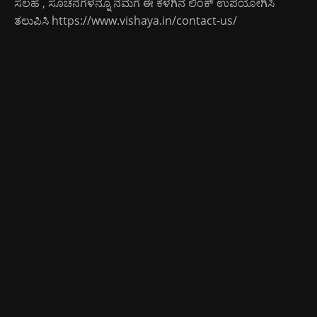
ಸಲಹೆ , ಸೂಚನೆಗಳನ್ನೂ ನಮಗೆ ಈ ಕೆಳಗಿನ ಲಿಂಕ್ ಉಪಯೋಗಿಸಿ
ತಲುಪಿಸಿ
https://www.vishaya.in/contact-us/