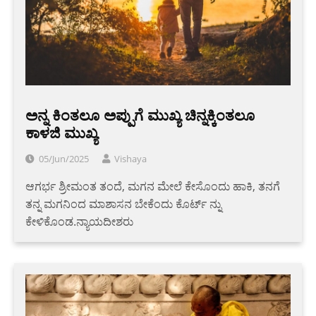
ಅನ್ನ ಕಿಂತಲೂ ಅಪ್ಪುಗೆ ಮುಖ್ಯ ಚಿನ್ನಕ್ಕಿಂತಲೂ
ಕಾಳಜಿ ಮುಖ್ಯ
05/Jun/2025
Vishaya
ಆಗರ್ಭ ಶ್ರೀಮಂತ ತಂದೆ, ಮಗನ ಮೇಲೆ ಕೇಸೊಂದು ಹಾಕಿ, ತನಗೆ
ತನ್ನ ಮಗನಿಂದ ಮಾಶಾಸನ ಬೇಕೆಂದು ಕೊರ್ಟ್ ನ್ನು
ಕೇಳಿಕೊಂಡ.ನ್ಯಾಯದೀಶರು