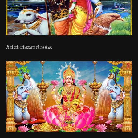
ಶಿವ ಮಯವಾದ ಗೋಕುಲ