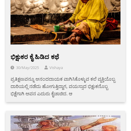
ಭಿಕ್ಷುಕರ ಕೈ ಹಿಡಿದ ಕಥೆ
30/May/2025
Vishaya
ಪ್ರತಿಕ್ಷಣವನ್ನೂ ಆನಂದದಾಯಕ ವಾಗಿಸಿಕೊಳ್ಳುವ ಕಲೆ ವ್ಯಕ್ತಿಯೊಬ್ಬ
ದಾರಿಯಲ್ಲಿ ನಡೆದು ಹೋಗುತ್ತಿದ್ದಾಗ, ವಯಸ್ಸಾದ ಭಿಕ್ಷುಕನೊಬ್ಬ
ಭಿಕ್ಷೆಗಾಗಿ ಅವನ ಎದುರು ಕೈಚಾಚಿದ. ಆ