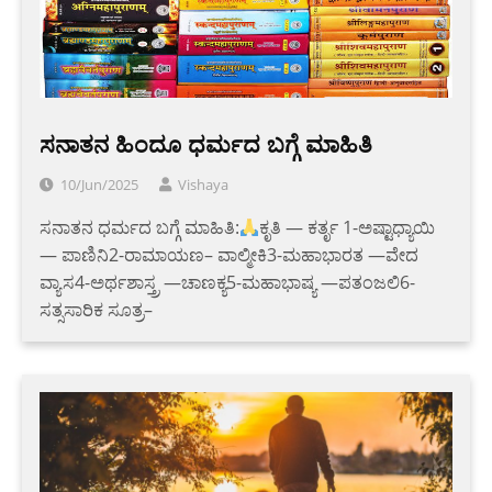
ಸನಾತನ ಹಿಂದೂ ಧರ್ಮದ ಬಗ್ಗೆ ಮಾಹಿತಿ
10/Jun/2025
Vishaya
ಸನಾತನ ಧರ್ಮದ ಬಗ್ಗೆ ಮಾಹಿತಿ:
ಕೃತಿ — ಕರ್ತೃ 1-ಅಷ್ಟಾಧ್ಯಾಯಿ
— ಪಾಣಿನಿ2-ರಾಮಾಯಣ– ವಾಲ್ಮೀಕಿ3-ಮಹಾಭಾರತ —ವೇದ
ವ್ಯಾಸ4-ಅರ್ಥಶಾಸ್ತ್ರ —ಚಾಣಕ್ಯ5-ಮಹಾಭಾಷ್ಯ —ಪತಂಜಲಿ6-
ಸತ್ಸಸಾರಿಕ ಸೂತ್ರ–