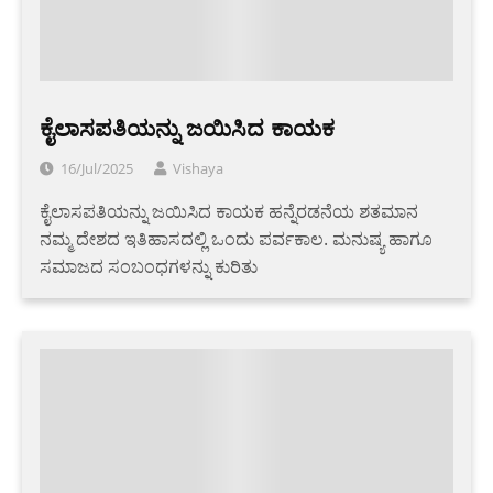
ಕೈಲಾಸಪತಿಯನ್ನು ಜಯಿಸಿದ ಕಾಯಕ
16/Jul/2025
Vishaya
ಕೈಲಾಸಪತಿಯನ್ನು ಜಯಿಸಿದ ಕಾಯಕ ಹನ್ನೆರಡನೆಯ ಶತಮಾನ
ನಮ್ಮ ದೇಶದ ಇತಿಹಾಸದಲ್ಲಿ ಒಂದು ಪರ್ವ­ಕಾಲ. ಮನುಷ್ಯ ಹಾಗೂ
ಸಮಾಜದ ಸಂಬಂಧಗಳನ್ನು ಕುರಿತು