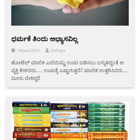
ಧರ್ಮಕೆ ತಿಂದು ಅಭ್ಯಾಸವಿಲ್ಲ
14/Jun/2025
Vishaya
ಹೋಟೆಲ್ ಮಾಲಿಕ ಎಲೆಯಿಟ್ಟು ಊಟ ಬಡಿಸಲು ಬಗ್ಗುತಿದ್ದಂತೆ ಆ
ವ್ಯಕ್ತಿ ಕೇಳಿದರು….. ಊಟಕ್ಕೆ ಎಷ್ಟಾಗುತ್ತದೆ? ಮಾಲಿಕ ಉತ್ತರಿಸಿದರು….
ಮೀನು ಬೇಕಿದ್ದರೆ