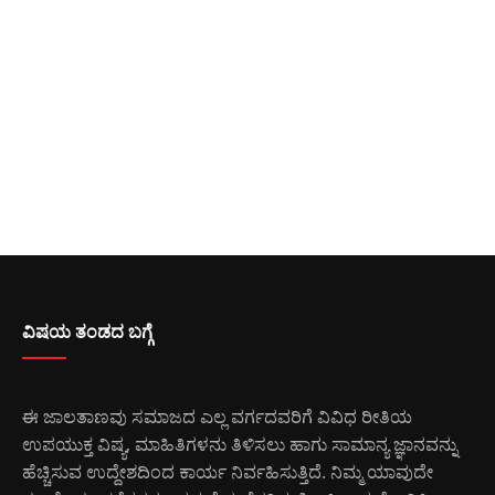
ವಿಷಯ ತಂಡದ ಬಗ್ಗೆ
ಈ ಜಾಲತಾಣವು ಸಮಾಜದ ಎಲ್ಲ ವರ್ಗದವರಿಗೆ ವಿವಿಧ ರೀತಿಯ
ಉಪಯುಕ್ತ ವಿಷ್ಯ, ಮಾಹಿತಿಗಳನು ತಿಳಿಸಲು ಹಾಗು ಸಾಮಾನ್ಯ ಜ್ಞಾನವನ್ನು
ಹೆಚ್ಚಿಸುವ ಉದ್ದೇಶದಿಂದ ಕಾರ್ಯ ನಿರ್ವಹಿಸುತ್ತಿದೆ. ನಿಮ್ಮ ಯಾವುದೇ