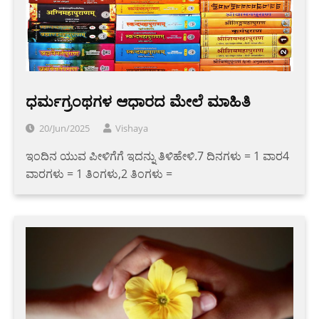
ಧರ್ಮಗ್ರಂಥಗಳ ಆಧಾರದ ಮೇಲೆ ಮಾಹಿತಿ
20/Jun/2025
Vishaya
ಇಂದಿನ ಯುವ ಪೀಳಿಗೆಗೆ ಇದನ್ನು ತಿಳಿಹೇಳಿ.7 ದಿನಗಳು = 1 ವಾರ4
ವಾರಗಳು = 1 ತಿಂಗಳು,2 ತಿಂಗಳು =