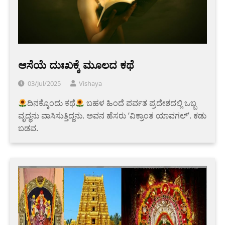
ಆಸೆಯೆ ದುಃಖಕ್ಕೆ ಮೂಲದ ಕಥೆ
03/Jul/2025
Vishaya
ದಿನಕ್ಕೊಂದು ಕಥೆ
ಬಹಳ ಹಿಂದೆ ಪರ್ವತ ಪ್ರದೇಶದಲ್ಲಿ ಒಬ್ಬ
ವೃದ್ಧನು ವಾಸಿಸುತ್ತಿದ್ದನು. ಅವನ ಹೆಸರು ‘ವಿಕ್ರಾಂತ ಯಾವಗಲ್’. ಕಡು
ಬಡವ.