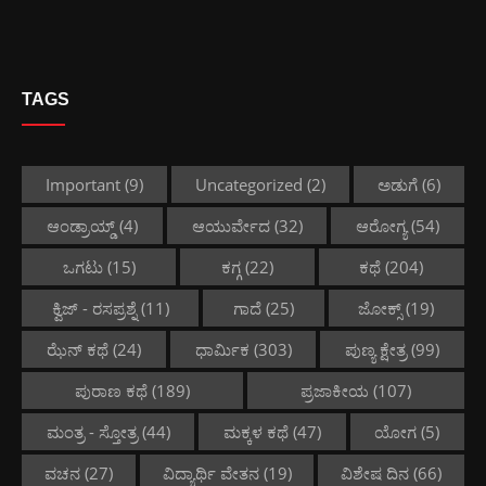
TAGS
Important
(9)
Uncategorized
(2)
ಅಡುಗೆ
(6)
ಆಂಡ್ರಾಯ್ಡ್
(4)
ಆಯುರ್ವೇದ
(32)
ಆರೋಗ್ಯ
(54)
ಒಗಟು
(15)
ಕಗ್ಗ
(22)
ಕಥೆ
(204)
ಕ್ವಿಜ್ - ರಸಪ್ರಶ್ನೆ
(11)
ಗಾದೆ
(25)
ಜೋಕ್ಸ್
(19)
ಝೆನ್ ಕಥೆ
(24)
ಧಾರ್ಮಿಕ
(303)
ಪುಣ್ಯ ಕ್ಷೇತ್ರ
(99)
ಪುರಾಣ ಕಥೆ
(189)
ಪ್ರಜಾಕೀಯ
(107)
ಮಂತ್ರ - ಸ್ತೋತ್ರ
(44)
ಮಕ್ಕಳ ಕಥೆ
(47)
ಯೋಗ
(5)
ವಚನ
(27)
ವಿದ್ಯಾರ್ಥಿ ವೇತನ
(19)
ವಿಶೇಷ ದಿನ
(66)