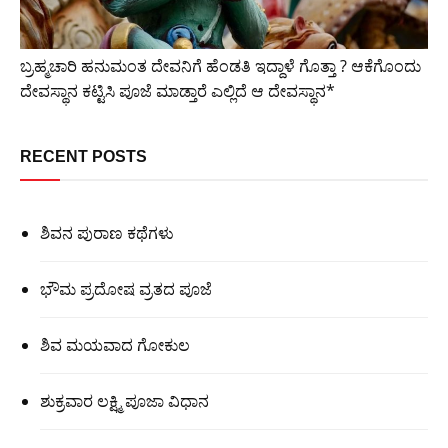
ಬ್ರಹ್ಮಚಾರಿ ಹನುಮಂತ ದೇವನಿಗೆ ಹೆಂಡತಿ ಇದ್ದಾಳೆ ಗೊತ್ತಾ ? ಆಕೆಗೊಂದು
ದೇವಸ್ಥಾನ ಕಟ್ಟಿಸಿ ಪೂಜೆ ಮಾಡ್ತಾರೆ ಎಲ್ಲಿದೆ ಆ ದೇವಸ್ಥಾನ*
RECENT POSTS
ಶಿವನ ಪುರಾಣ ಕಥೆಗಳು
ಭೌಮ ಪ್ರದೋಷ ವ್ರತದ ಪೂಜೆ
ಶಿವ ಮಯವಾದ ಗೋಕುಲ
ಶುಕ್ರವಾರ ಲಕ್ಷ್ಮಿ ಪೂಜಾ ವಿಧಾನ