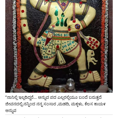
“ನಾನಿಲ್ಲಿ ಇಲ್ಲದಿದ್ದರೆ… ಅನ್ನುವ ಪದ ಎಲ್ಲರಲ್ಲಿಯೂ ಬಂದೆ ಬರುತ್ತದೆ
ಜೀವನದಲ್ಲಿ.ನನ್ನಿಂದ ನನ್ನ ಸಂಸಾರ ,ಮಡದಿ, ಮಕ್ಕಳು, ಕೆಲಸ ಕಾಯ೯
ಅನ್ನುವ