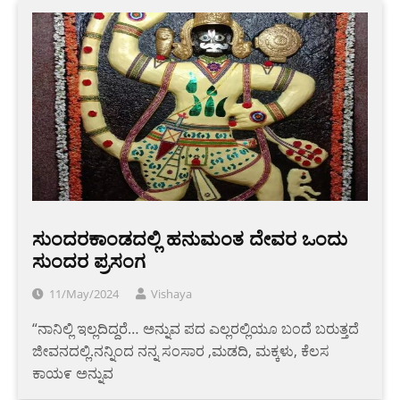
ಸುಂದರಕಾಂಡದಲ್ಲಿ ಹನುಮಂತ ದೇವರ ಒಂದು
ಸುಂದರ ಪ್ರಸಂಗ
11/May/2024
Vishaya
“ನಾನಿಲ್ಲಿ ಇಲ್ಲದಿದ್ದರೆ… ಅನ್ನುವ ಪದ ಎಲ್ಲರಲ್ಲಿಯೂ ಬಂದೆ ಬರುತ್ತದೆ
ಜೀವನದಲ್ಲಿ.ನನ್ನಿಂದ ನನ್ನ ಸಂಸಾರ ,ಮಡದಿ, ಮಕ್ಕಳು, ಕೆಲಸ
ಕಾಯ೯ ಅನ್ನುವ