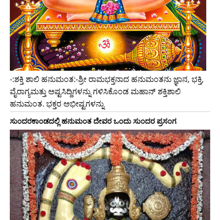
-:ಶಕ್ತಿ ಶಾಲಿ ಹನುಮಂತ:-ಶ್ರೀ ರಾಮಭಕ್ತನಾದ ಹನುಮಂತನು ಜ್ಞಾನ, ಭಕ್ತಿ,
ವೈರಾಗ್ಯಮತ್ತು ಅಷ್ಟಸಿದ್ದಿಗಳನ್ನು ಗಳಿಸಿಕೊಂಡ ಮಹಾನ್ ಶಕ್ತಿಶಾಲಿ
ಹನುಮಂತ. ಭಕ್ತರ ಅಭೀಷ್ಟಗಳನ್ನು
ಸುಂದರಕಾಂಡದಲ್ಲಿ ಹನುಮಂತ ದೇವರ ಒಂದು ಸುಂದರ ಪ್ರಸಂಗ