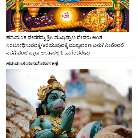
ಹನುಮಂತ ದೇವರನ್ನು ಶ್ರೀ. ಮುಖ್ಯಪ್ರಾಣ ದೇವರು ಅಂತ
ಸಂಬೋಧಿಸುವದಕ್ಕೆ/ಕರೆಯುವುದಕ್ಕೆ ಮುಖ್ಯಕಾರಣ ಏನು? ನೀವೆಂದರೆ
ನನಗೆ ಪಂಚ ಪ್ರಾಣ ಅಂತಾರಲ್ಲ!!. ಹಾಗೆಂದರೇನು
ಹನುಮಂತ ಮದುವೆಯಾದ ಕಥೆ