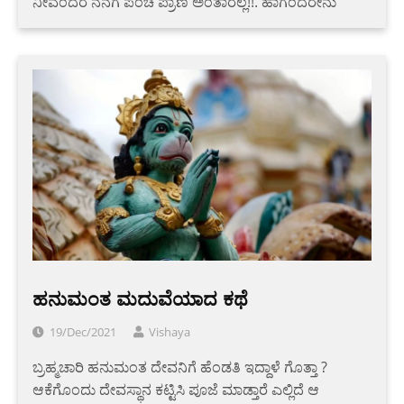
ನೀವೆಂದರೆ ನನಗೆ ಪಂಚ ಪ್ರಾಣ ಅಂತಾರಲ್ಲ!!. ಹಾಗೆಂದರೇನು
ಹನುಮಂತ ಮದುವೆಯಾದ ಕಥೆ
19/Dec/2021
Vishaya
ಬ್ರಹ್ಮಚಾರಿ ಹನುಮಂತ ದೇವನಿಗೆ ಹೆಂಡತಿ ಇದ್ದಾಳೆ ಗೊತ್ತಾ ?
ಆಕೆಗೊಂದು ದೇವಸ್ಥಾನ ಕಟ್ಟಿಸಿ ಪೂಜೆ ಮಾಡ್ತಾರೆ ಎಲ್ಲಿದೆ ಆ