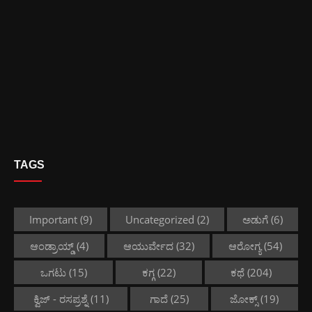
TAGS
Important
(9)
Uncategorized
(2)
ಅಡುಗೆ
(6)
ಆಂಡ್ರಾಯ್ಡ್
(4)
ಆಯುರ್ವೇದ
(32)
ಆರೋಗ್ಯ
(54)
ಒಗಟು
(15)
ಕಗ್ಗ
(22)
ಕಥೆ
(204)
ಕ್ವಿಜ್ - ರಸಪ್ರಶ್ನೆ
(11)
ಗಾದೆ
(25)
ಜೋಕ್ಸ್
(19)