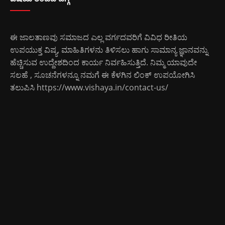
ಈ ಜಾಲತಾಣವು ಸಮಾಜದ ಎಲ್ಲ ವರ್ಗದವರಿಗೆ ವಿವಿಧ ರೀತಿಯ
ಉಪಯುಕ್ತ ವಿಷ್ಯ, ಮಾಹಿತಿಗಳನು ತಿಳಿಸಲು ಹಾಗು ಸಾಮಾನ್ಯ ಜ್ಞಾನವನ್ನು
ಹೆಚ್ಚಿಸುವ ಉದ್ದೇಶದಿಂದ ಕಾರ್ಯ ನಿರ್ವಹಿಸುತ್ತಿದೆ. ನಿಮ್ಮ ಯಾವುದೇ
ಸಲಹೆ , ಸೂಚನೆಗಳನ್ನೂ ನಮಗೆ ಈ ಕೆಳಗಿನ ಲಿಂಕ್ ಉಪಯೋಗಿಸಿ
ತಲುಪಿಸಿ
https://www.vishaya.in/contact-us/