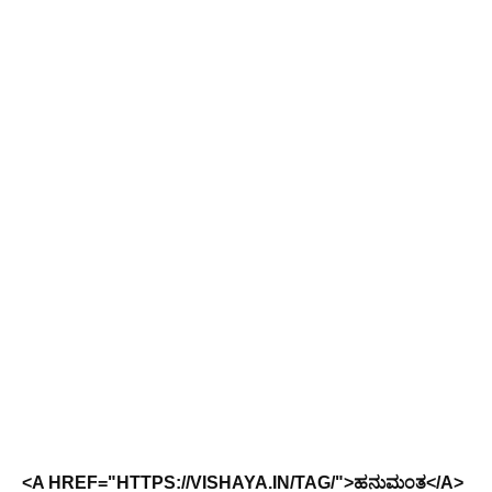
<A HREF="HTTPS://VISHAYA.IN/TAG/">ಹನುಮಂತ</A>