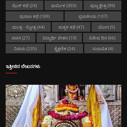
ಝೆನ್ ಕಥೆ
(24)
ಧಾರ್ಮಿಕ
(303)
ಪುಣ್ಯ ಕ್ಷೇತ್ರ
(99)
ಪುರಾಣ ಕಥೆ
(189)
ಪ್ರಜಾಕೀಯ
(107)
ಮಂತ್ರ - ಸ್ತೋತ್ರ
(44)
ಮಕ್ಕಳ ಕಥೆ
(47)
ಯೋಗ
(5)
ವಚನ
(27)
ವಿದ್ಯಾರ್ಥಿ ವೇತನ
(19)
ವಿಶೇಷ ದಿನ
(66)
ವಿಷಯ
(235)
ಶೈಕ್ಷಣಿಕ
(24)
ಸುಭಾಷಿತ
(4)
ಇತ್ತೀಚಿನ ಲೇಖನಗಳು