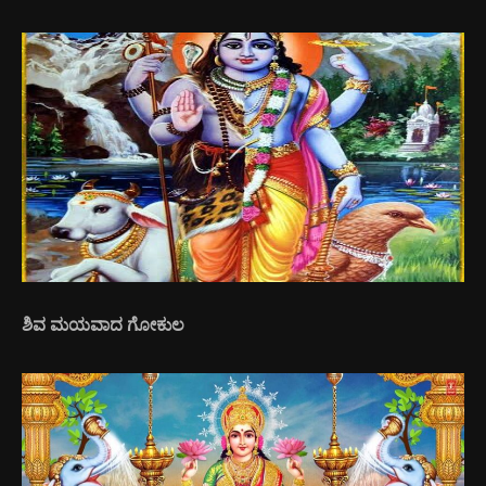
ಶಿವ ಮಯವಾದ ಗೋಕುಲ