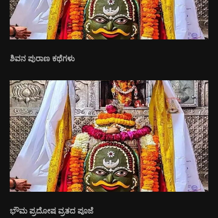
ಶಿವನ ಪುರಾಣ ಕಥೆಗಳು
ಭೌಮ ಪ್ರದೋಷ ವ್ರತದ ಪೂಜೆ