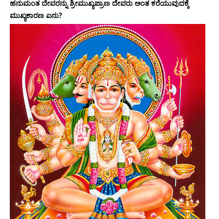
ಹನುಮಂತ ದೇವರನ್ನು ಶ್ರೀಮುಖ್ಯಪ್ರಾಣ ದೇವರು ಅಂತ ಕರೆಯುವುದಕ್ಕೆ
ಮುಖ್ಯಕಾರಣ ಏನು?