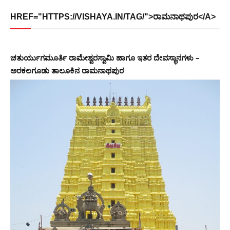
HREF="HTTPS://VISHAYA.IN/TAG/">ರಾಮನಾಥಪುರ</A>
ಚತುರ್ಯುಗಮೂರ್ತಿ ರಾಮೇಶ್ವರಸ್ವಾಮಿ ಹಾಗೂ ಇತರ ದೇವಸ್ಥಾನಗಳು –
ಅರಕಲಗೂಡು ತಾಲೂಕಿನ ರಾಮನಾಥಪುರ