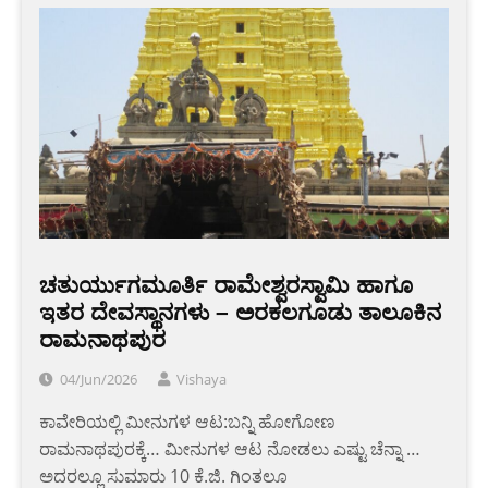
ಚತುರ್ಯುಗಮೂರ್ತಿ ರಾಮೇಶ್ವರಸ್ವಾಮಿ ಹಾಗೂ
ಇತರ ದೇವಸ್ಥಾನಗಳು – ಅರಕಲಗೂಡು ತಾಲೂಕಿನ
ರಾಮನಾಥಪುರ
04/Jun/2026
Vishaya
ಕಾವೇರಿಯಲ್ಲಿ ಮೀನುಗಳ ಆಟ:ಬನ್ನಿ ಹೋಗೋಣ
ರಾಮನಾಥಪುರಕ್ಕೆ… ಮೀನುಗಳ ಆಟ ನೋಡಲು ಎಷ್ಟು ಚೆನ್ನಾ …
ಅದರಲ್ಲೂ ಸುಮಾರು 10 ಕೆ.ಜಿ. ಗಿಂತಲೂ