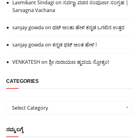
Laxmikant Sindagi
on
ಸರ್ವಜ್ಞ ವಚನ ಸಂಪೂರ್ಣ ಸಂಗ್ರಹ |
Sarvagna Vachana
sanjay gowda
on
ಥಟ್ ಅಂತಾ ಹೇಳಿ ಕನ್ನಡ ಒಗಟಿನ ಉತ್ತರ
sanjay gowda
on
ಕನ್ನಡ ಥಟ್ ಅಂತ ಹೇಳಿ !
VENKATESH
on
ಶ್ರೀ ನಾರಾಯಣ ಹೃದಯ ಸ್ತೋತ್ರಂ!
CATEGORIES
Categories
Select Category
ನಮ್ಮ ಬಗ್ಗೆ