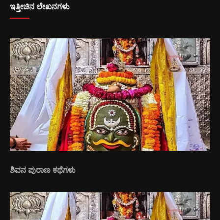
ಇತ್ತೀಚಿನ ಲೇಖನಗಳು
ಶಿವನ ಪುರಾಣ ಕಥೆಗಳು