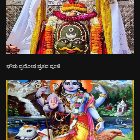
ಭೌಮ ಪ್ರದೋಷ ವ್ರತದ ಪೂಜೆ