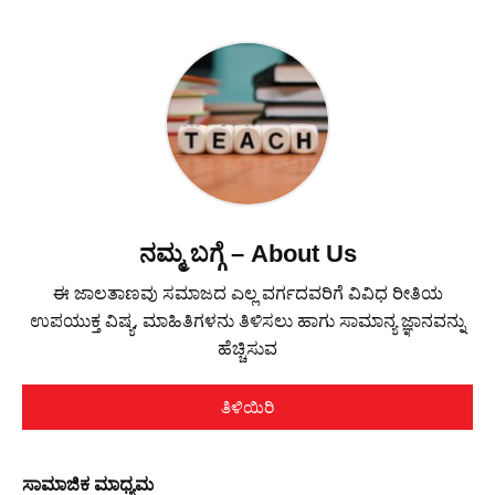
ನಮ್ಮ ಬಗ್ಗೆ – About Us
ಈ ಜಾಲತಾಣವು ಸಮಾಜದ ಎಲ್ಲ ವರ್ಗದವರಿಗೆ ವಿವಿಧ ರೀತಿಯ
ಉಪಯುಕ್ತ ವಿಷ್ಯ, ಮಾಹಿತಿಗಳನು ತಿಳಿಸಲು ಹಾಗು ಸಾಮಾನ್ಯ ಜ್ಞಾನವನ್ನು
ಹೆಚ್ಚಿಸುವ
ತಿಳಿಯಿರಿ
ಸಾಮಾಜಿಕ ಮಾಧ್ಯಮ