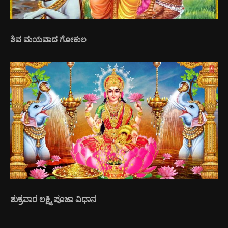
ಶಿವ ಮಯವಾದ ಗೋಕುಲ
ಶುಕ್ರವಾರ ಲಕ್ಷ್ಮಿ ಪೂಜಾ ವಿಧಾನ