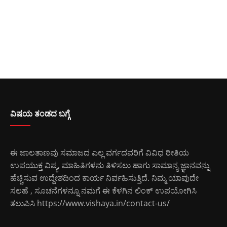
ವಿಷಯ ತಂಡದ ಬಗ್ಗೆ
ಈ ಜಾಲತಾಣವು ಸಮಾಜದ ಎಲ್ಲ ವರ್ಗದವರಿಗೆ ವಿವಿಧ ರೀತಿಯ
ಉಪಯುಕ್ತ ವಿಷ್ಯ, ಮಾಹಿತಿಗಳನು ತಿಳಿಸಲು ಹಾಗು ಸಾಮಾನ್ಯ ಜ್ಞಾನವನ್ನು
ಹೆಚ್ಚಿಸುವ ಉದ್ದೇಶದಿಂದ ಕಾರ್ಯ ನಿರ್ವಹಿಸುತ್ತಿದೆ. ನಿಮ್ಮ ಯಾವುದೇ
ಸಲಹೆ , ಸೂಚನೆಗಳನ್ನೂ ನಮಗೆ ಈ ಕೆಳಗಿನ ಲಿಂಕ್ ಉಪಯೋಗಿಸಿ
ತಲುಪಿಸಿ
https://www.vishaya.in/contact-us/