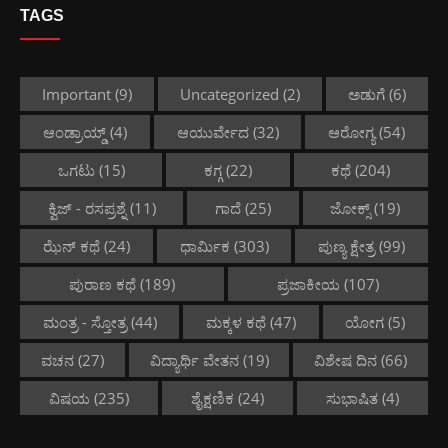
TAGS
Important
(9)
Uncategorized
(2)
ಅಡುಗೆ
(6)
ಆಂಡ್ರಾಯ್ಡ್
(4)
ಆಯುರ್ವೇದ
(32)
ಆರೋಗ್ಯ
(54)
ಒಗಟು
(15)
ಕಗ್ಗ
(22)
ಕಥೆ
(204)
ಕ್ವಿಜ್ - ರಸಪ್ರಶ್ನೆ
(11)
ಗಾದೆ
(25)
ಜೋಕ್ಸ್
(19)
ಝೆನ್ ಕಥೆ
(24)
ಧಾರ್ಮಿಕ
(303)
ಪುಣ್ಯ ಕ್ಷೇತ್ರ
(99)
ಪುರಾಣ ಕಥೆ
(189)
ಪ್ರಜಾಕೀಯ
(107)
ಮಂತ್ರ - ಸ್ತೋತ್ರ
(44)
ಮಕ್ಕಳ ಕಥೆ
(47)
ಯೋಗ
(5)
ವಚನ
(27)
ವಿದ್ಯಾರ್ಥಿ ವೇತನ
(19)
ವಿಶೇಷ ದಿನ
(66)
ವಿಷಯ
(235)
ಶೈಕ್ಷಣಿಕ
(24)
ಸುಭಾಷಿತ
(4)