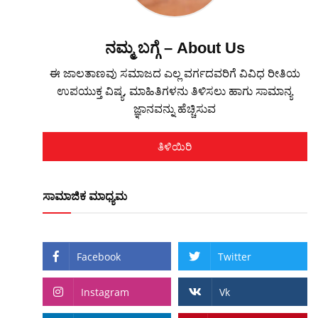
ನಮ್ಮ ಬಗ್ಗೆ – About Us
ಈ ಜಾಲತಾಣವು ಸಮಾಜದ ಎಲ್ಲ ವರ್ಗದವರಿಗೆ ವಿವಿಧ ರೀತಿಯ
ಉಪಯುಕ್ತ ವಿಷ್ಯ, ಮಾಹಿತಿಗಳನು ತಿಳಿಸಲು ಹಾಗು ಸಾಮಾನ್ಯ
ಜ್ಞಾನವನ್ನು ಹೆಚ್ಚಿಸುವ
ತಿಳಿಯಿರಿ
ಸಾಮಾಜಿಕ ಮಾಧ್ಯಮ
Facebook
Twitter
Instagram
Vk