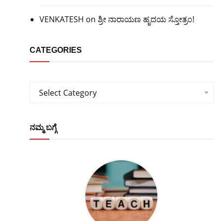
VENKATESH
on
ಶ್ರೀ ನಾರಾಯಣ ಹೃದಯ ಸ್ತೋತ್ರಂ!
CATEGORIES
Categories
Select Category
ನಮ್ಮ ಬಗ್ಗೆ