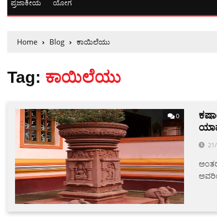
ಪ್ರಜಾಕೀಯ
ಯೋಗ
Home
Blog
ಕಾಯಿಲೆಯು
Tag:
ಕಾಯಿಲೆಯು
ಕಷಾ
0
ಯಾವ
21
ಅಂತರಾ
ಅವರಿ