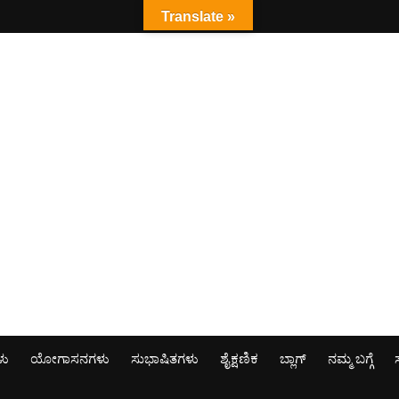
Translate »
ಳು
ಯೋಗಾಸನಗಳು
ಸುಭಾಷಿತಗಳು
ಶೈಕ್ಷಣಿಕ
ಬ್ಲಾಗ್
ನಮ್ಮ ಬಗ್ಗೆ