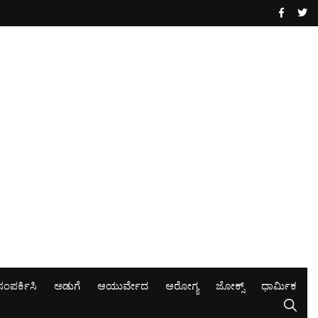
ಸಂಪರ್ಕಿಸಿ
ಅಡುಗೆ
ಆಯುರ್ವೇದ
ಆರೋಗ್ಯ
ಜೋಕ್ಸ್
ಧಾರ್ಮಿಕ