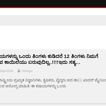
ಯಗಳನ್ನು ಒಂದು ತಿಂಗಳು ಕುಡಿದರೆ 12 ತಿಂಗಳು ನಿಮಗೆ
 ಕಾಯಿಲೆಯು ಬರುವುದಿಲ್ಲ..!!!!ಇದು ಸತ್ಯ…
/Sep/2024
Vishaya
ಷ್ಟ್ರೀಯ ಪ್ರಖ್ಯಾತ ವಿಜ್ಞಾನಿಗಳು, ಕೃಷಿಕರು, ವೈದ್ಯರು ಆದ ಡಾ|| ಖಾದರ್ ಮೈಸೂ
ಂದ ಆರೋಗ್ಯ ಮಾಹಿತಿ: ಈ ಕಷಾಯಗಳನ್ನು ಒಂದು