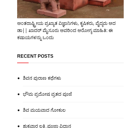
ಅಂತರಾಷ್ಟ್ರೀಯ ಪ್ರಖ್ಯಾತ ವಿಜ್ಞಾನಿಗಳು, ಕೃಷಿಕರು, ವೈದ್ಯರು ಆದ
ಡಾ|| ಖಾದರ್ ಮೈಸೂರು ಅವರಿಂದ ಆರೋಗ್ಯ ಮಾಹಿತಿ: ಈ
ಕಷಾಯಗಳನ್ನು ಒಂದು
RECENT POSTS
ಶಿವನ ಪುರಾಣ ಕಥೆಗಳು
ಭೌಮ ಪ್ರದೋಷ ವ್ರತದ ಪೂಜೆ
ಶಿವ ಮಯವಾದ ಗೋಕುಲ
ಶುಕ್ರವಾರ ಲಕ್ಷ್ಮಿ ಪೂಜಾ ವಿಧಾನ