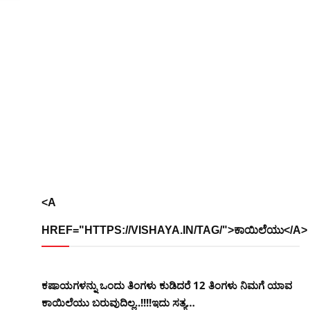
<A
HREF="HTTPS://VISHAYA.IN/TAG/">ಕಾಯಿಲೆಯು</A>
ಕಷಾಯಗಳನ್ನು ಒಂದು ತಿಂಗಳು ಕುಡಿದರೆ 12 ತಿಂಗಳು ನಿಮಗೆ ಯಾವ
ಕಾಯಿಲೆಯು ಬರುವುದಿಲ್ಲ..!!!!ಇದು ಸತ್ಯ…