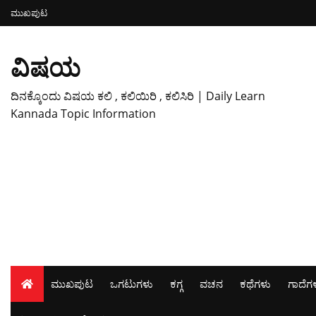
ಮುಖಪುಟ
ವಿಷಯ
ದಿನಕ್ಕೊಂದು ವಿಷಯ ಕಲಿ , ಕಲಿಯಿರಿ , ಕಲಿಸಿರಿ | Daily Learn
Kannada Topic Information
ಮುಖಪುಟ
ಒಗಟುಗಳು
ಕಗ್ಗ
ವಚನ
ಕಥೆಗಳು
ಗಾದೆಗ