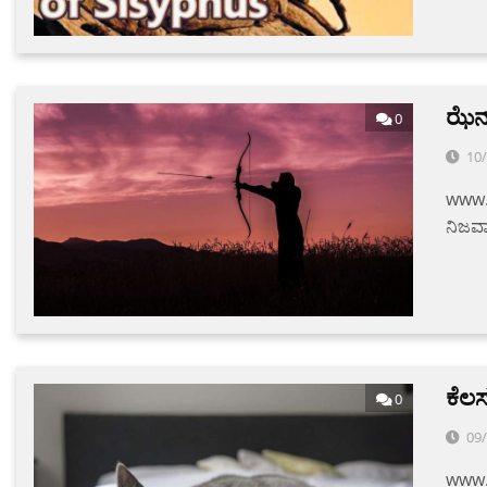
ಝೆನ್
0
10
www.v
ನಿಜವಾ
ಕೆಲಸ
0
09
www.v