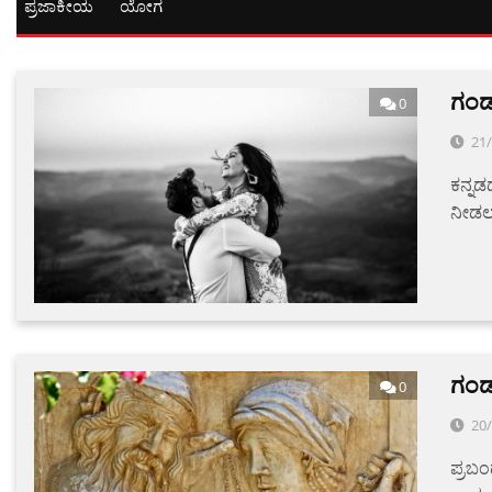
ಪ್ರಜಾಕೀಯ
ಯೋಗ
ಗಂಡ
0
21
ಕನ್ನಡ
ನೀಡಲಾ
ಗಂಡ
0
20
ಪ್ರಬಂಧ