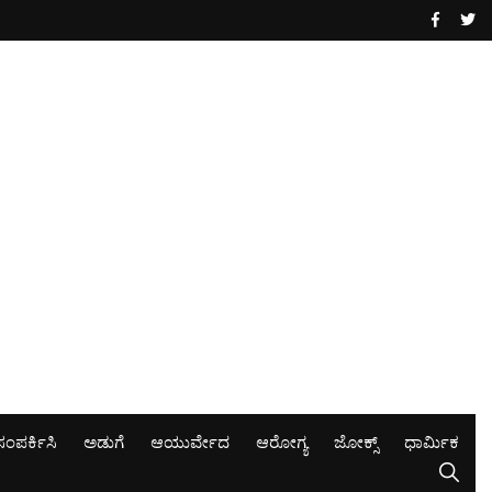
ಸಂಪರ್ಕಿಸಿ
ಅಡುಗೆ
ಆಯುರ್ವೇದ
ಆರೋಗ್ಯ
ಜೋಕ್ಸ್
ಧಾರ್ಮಿಕ