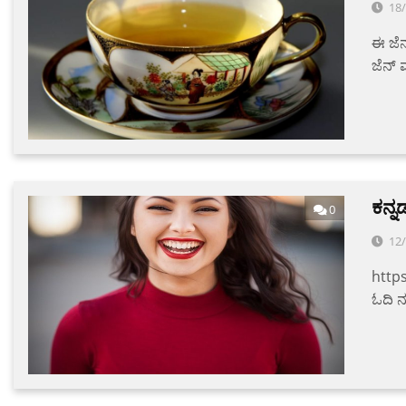
18
ಈ ಜೆನ
ಜೆನ್ 
ಕನ್
0
12
https
ಓದಿ ನ