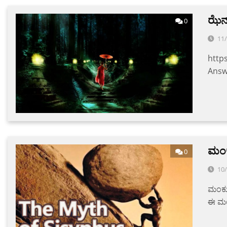
ಝೆನ್
0
11
https
Answ
ಮಂಕ
0
10
ಮಂಕು 
ಈ ಮ