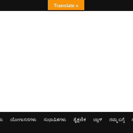
Translate »
ಳು
ಯೋಗಾಸನಗಳು
ಸುಭಾಷಿತಗಳು
ಶೈಕ್ಷಣಿಕ
ಬ್ಲಾಗ್
ನಮ್ಮ ಬಗ್ಗೆ