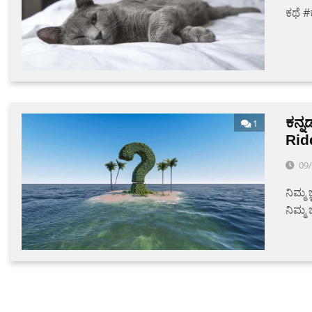
ಕಥೆ #
ಕನ್
1
Rid
09
ನಿಮ್ಮ 
ನಿಮ್ಮ ಬ