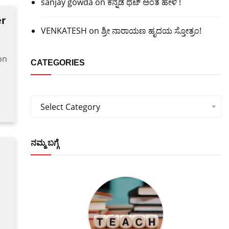
sanjay gowda
on
ಕನ್ನಡ ಥಟ್ ಅಂತ ಹೇಳಿ !
er
VENKATESH
on
ಶ್ರೀ ನಾರಾಯಣ ಹೃದಯ ಸ್ತೋತ್ರಂ!
on
CATEGORIES
Categories
Select Category
ನಮ್ಮ ಬಗ್ಗೆ