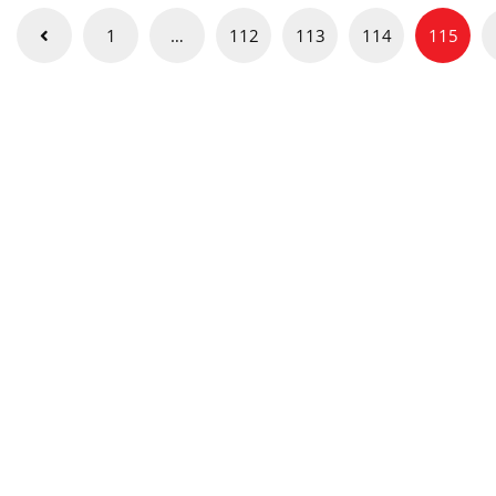
Posts
1
…
112
113
114
115
pagination