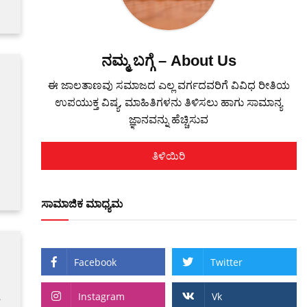
ನಮ್ಮ ಬಗ್ಗೆ – About Us
ಈ ಜಾಲತಾಣವು ಸಮಾಜದ ಎಲ್ಲ ವರ್ಗದವರಿಗೆ ವಿವಿಧ ರೀತಿಯ
ಉಪಯುಕ್ತ ವಿಷ್ಯ, ಮಾಹಿತಿಗಳನು ತಿಳಿಸಲು ಹಾಗು ಸಾಮಾನ್ಯ
ಜ್ಞಾನವನ್ನು ಹೆಚ್ಚಿಸುವ
ತಿಳಿಯಿರಿ
ಸಾಮಾಜಿಕ ಮಾಧ್ಯಮ
Facebook
Twitter
Instagram
Vk
್