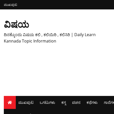
ಮುಖಪುಟ
ವಿಷಯ
ದಿನಕ್ಕೊಂದು ವಿಷಯ ಕಲಿ , ಕಲಿಯಿರಿ , ಕಲಿಸಿರಿ | Daily Learn
Kannada Topic Information
ಮುಖಪುಟ
ಒಗಟುಗಳು
ಕಗ್ಗ
ವಚನ
ಕಥೆಗಳು
ಗಾದೆಗ