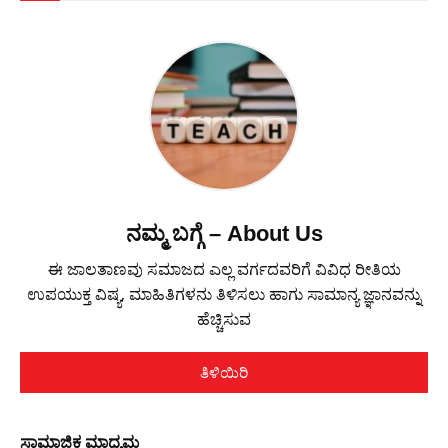
ನಮ್ಮ ಬಗ್ಗೆ – About Us
ಈ ಜಾಲತಾಣವು ಸಮಾಜದ ಎಲ್ಲ ವರ್ಗದವರಿಗೆ ವಿವಿಧ ರೀತಿಯ
ಉಪಯುಕ್ತ ವಿಷ್ಯ, ಮಾಹಿತಿಗಳನು ತಿಳಿಸಲು ಹಾಗು ಸಾಮಾನ್ಯ ಜ್ಞಾನವನ್ನು
ಹೆಚ್ಚಿಸುವ
ತಿಳಿಯಿರಿ
ಸಾಮಾಜಿಕ ಮಾಧ್ಯಮ