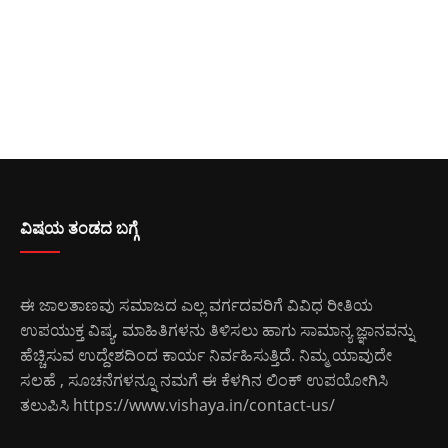
ವಿಷಯ ತಂಡದ ಬಗ್ಗೆ
ಈ ಜಾಲತಾಣವು ಸಮಾಜದ ಎಲ್ಲ ವರ್ಗದವರಿಗೆ ವಿವಿಧ ರೀತಿಯ
ಉಪಯುಕ್ತ ವಿಷ್ಯ, ಮಾಹಿತಿಗಳನು ತಿಳಿಸಲು ಹಾಗು ಸಾಮಾನ್ಯ ಜ್ಞಾನವನ್ನು
ಹೆಚ್ಚಿಸುವ ಉದ್ದೇಶದಿಂದ ಕಾರ್ಯ ನಿರ್ವಹಿಸುತ್ತಿದೆ. ನಿಮ್ಮ ಯಾವುದೇ
ಸಲಹೆ , ಸೂಚನೆಗಳನ್ನೂ ನಮಗೆ ಈ ಕೆಳಗಿನ ಲಿಂಕ್ ಉಪಯೋಗಿಸಿ
ತಲುಪಿಸಿ
https://www.vishaya.in/contact-us/