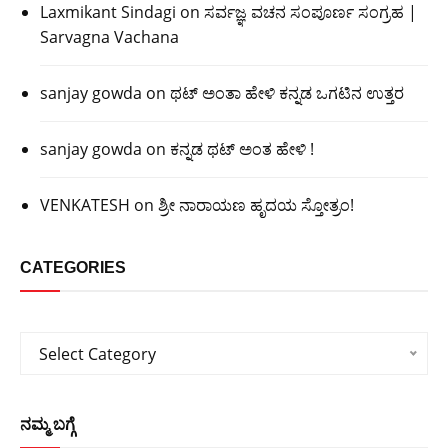
Laxmikant Sindagi
on
ಸರ್ವಜ್ಞ ವಚನ ಸಂಪೂರ್ಣ ಸಂಗ್ರಹ |
Sarvagna Vachana
sanjay gowda
on
ಥಟ್ ಅಂತಾ ಹೇಳಿ ಕನ್ನಡ ಒಗಟಿನ ಉತ್ತರ
sanjay gowda
on
ಕನ್ನಡ ಥಟ್ ಅಂತ ಹೇಳಿ !
VENKATESH
on
ಶ್ರೀ ನಾರಾಯಣ ಹೃದಯ ಸ್ತೋತ್ರಂ!
CATEGORIES
Categories
Select Category
ನಮ್ಮ ಬಗ್ಗೆ