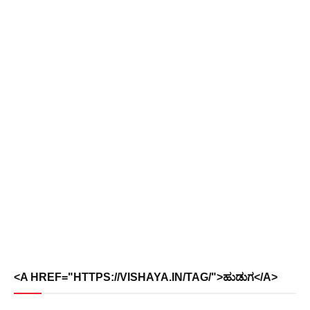
<A HREF="HTTPS://VISHAYA.IN/TAG/">ಹುಡುಗ</A>