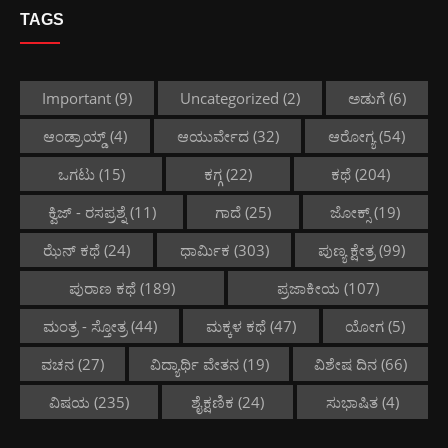
TAGS
Important
(9)
Uncategorized
(2)
ಅಡುಗೆ
(6)
ಆಂಡ್ರಾಯ್ಡ್
(4)
ಆಯುರ್ವೇದ
(32)
ಆರೋಗ್ಯ
(54)
ಒಗಟು
(15)
ಕಗ್ಗ
(22)
ಕಥೆ
(204)
ಕ್ವಿಜ್ - ರಸಪ್ರಶ್ನೆ
(11)
ಗಾದೆ
(25)
ಜೋಕ್ಸ್
(19)
ಝೆನ್ ಕಥೆ
(24)
ಧಾರ್ಮಿಕ
(303)
ಪುಣ್ಯ ಕ್ಷೇತ್ರ
(99)
ಪುರಾಣ ಕಥೆ
(189)
ಪ್ರಜಾಕೀಯ
(107)
ಮಂತ್ರ - ಸ್ತೋತ್ರ
(44)
ಮಕ್ಕಳ ಕಥೆ
(47)
ಯೋಗ
(5)
ವಚನ
(27)
ವಿದ್ಯಾರ್ಥಿ ವೇತನ
(19)
ವಿಶೇಷ ದಿನ
(66)
ವಿಷಯ
(235)
ಶೈಕ್ಷಣಿಕ
(24)
ಸುಭಾಷಿತ
(4)