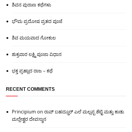
ಶಿವನ ಪುರಾಣ ಕಥೆಗಳು
ಭೌಮ ಪ್ರದೋಷ ವ್ರತದ ಪೂಜೆ
ಶಿವ ಮಯವಾದ ಗೋಕುಲ
ಶುಕ್ರವಾರ ಲಕ್ಷ್ಮಿ ಪೂಜಾ ವಿಧಾನ
ಭಕ್ತ ಪ್ರಹ್ಲಾದ ರಾಜ – ಕಥೆ
RECENT COMMENTS
Principium
on
ರಾವ್ ಬಹದ್ದೂರ್ ಎಲೆ ಮಲ್ಲಪ್ಪ ಶೆಟ್ಟಿ ಮತ್ತು ಕಾಡು
ಮಲ್ಲೇಶ್ವರ ದೇವಸ್ಥಾನ