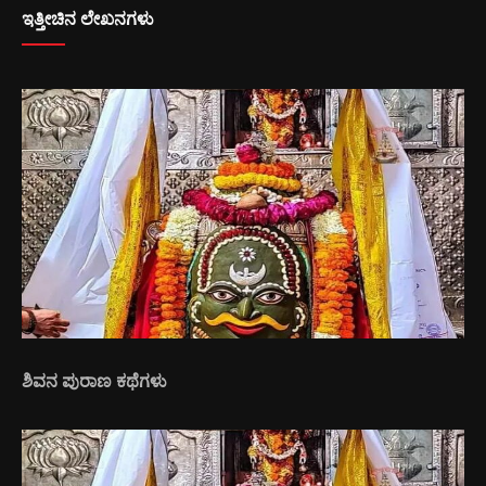
ಇತ್ತೀಚಿನ ಲೇಖನಗಳು
ಶಿವನ ಪುರಾಣ ಕಥೆಗಳು