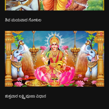
ಶಿವ ಮಯವಾದ ಗೋಕುಲ
ಶುಕ್ರವಾರ ಲಕ್ಷ್ಮಿ ಪೂಜಾ ವಿಧಾನ