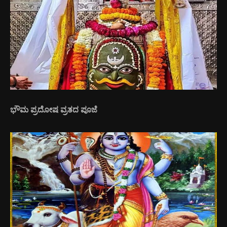
ಭೌಮ ಪ್ರದೋಷ ವ್ರತದ ಪೂಜೆ