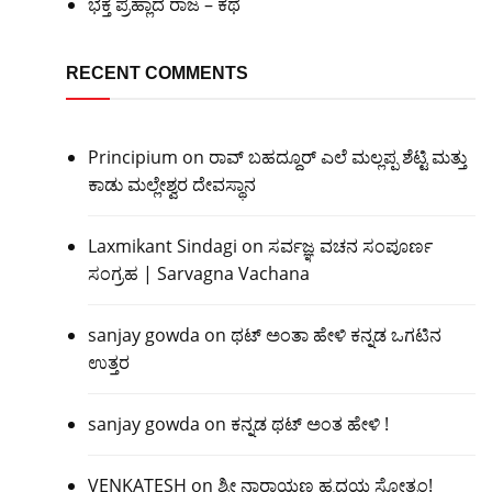
ಭಕ್ತ ಪ್ರಹ್ಲಾದ ರಾಜ – ಕಥೆ
RECENT COMMENTS
Principium
on
ರಾವ್ ಬಹದ್ದೂರ್ ಎಲೆ ಮಲ್ಲಪ್ಪ ಶೆಟ್ಟಿ ಮತ್ತು
ಕಾಡು ಮಲ್ಲೇಶ್ವರ ದೇವಸ್ಥಾನ
Laxmikant Sindagi
on
ಸರ್ವಜ್ಞ ವಚನ ಸಂಪೂರ್ಣ
ಸಂಗ್ರಹ | Sarvagna Vachana
sanjay gowda
on
ಥಟ್ ಅಂತಾ ಹೇಳಿ ಕನ್ನಡ ಒಗಟಿನ
ಉತ್ತರ
sanjay gowda
on
ಕನ್ನಡ ಥಟ್ ಅಂತ ಹೇಳಿ !
VENKATESH
on
ಶ್ರೀ ನಾರಾಯಣ ಹೃದಯ ಸ್ತೋತ್ರಂ!