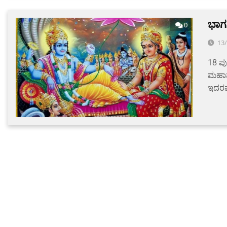
ಭಾಗ
0
13
18 ಪು
ಮಹಾಪ
ಇದರಷ್