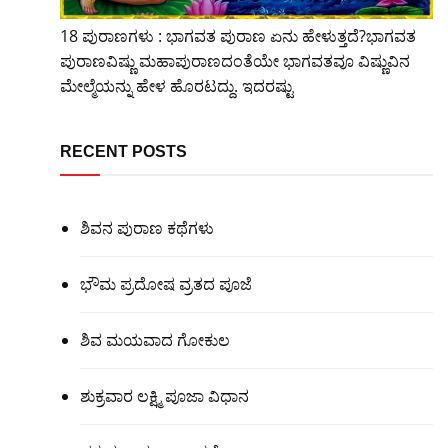
18 ಪುರಾಣಗಳು : ಭಾಗವತ ಪುರಾಣ ಏನು ಹೇಳುತ್ತದೆ?ಭಾಗವತ
ಪುರಾಣವಿಷ್ಣು ಮಹಾಪುರಾಣದಂತೆಯೇ ಭಾಗವತವೂ ವಿಷ್ಣುವಿನ
ಮೇಲ್ಮೆಯನ್ನು ಹೇಳ ಹೊರಟದ್ದು. ಇದರಷ್ಟು
RECENT POSTS
ಶಿವನ ಪುರಾಣ ಕಥೆಗಳು
ಭೌಮ ಪ್ರದೋಷ ವ್ರತದ ಪೂಜೆ
ಶಿವ ಮಯವಾದ ಗೋಕುಲ
ಶುಕ್ರವಾರ ಲಕ್ಷ್ಮಿ ಪೂಜಾ ವಿಧಾನ