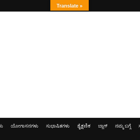
Translate »
ಳು
ಯೋಗಾಸನಗಳು
ಸುಭಾಷಿತಗಳು
ಶೈಕ್ಷಣಿಕ
ಬ್ಲಾಗ್
ನಮ್ಮ ಬಗ್ಗೆ