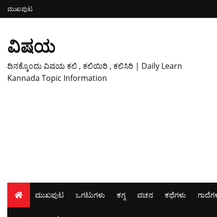
ಮುಖಪುಟ
ವಿಷಯ
ದಿನಕ್ಕೊಂದು ವಿಷಯ ಕಲಿ , ಕಲಿಯಿರಿ , ಕಲಿಸಿರಿ | Daily Learn
Kannada Topic Information
ಮುಖಪುಟ
ಒಗಟುಗಳು
ಕಗ್ಗ
ವಚನ
ಕಥೆಗಳು
ಗಾದೆಗ