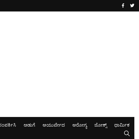
ಸಂಪರ್ಕಿಸಿ
ಅಡುಗೆ
ಆಯುರ್ವೇದ
ಆರೋಗ್ಯ
ಜೋಕ್ಸ್
ಧಾರ್ಮಿಕ