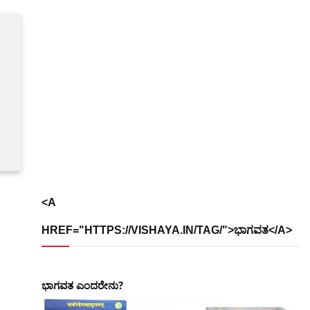
<A
HREF="HTTPS://VISHAYA.IN/TAG/">ಭಾಗವತ</A>
ಭಾಗವತ ಎಂದರೇನು?