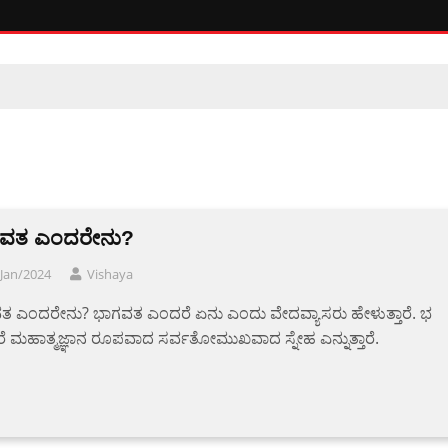
ವತ ಎಂದರೇನು?
Jan/2024
Vishaya
ತ ಎಂದರೇನು? ಭಾಗವತ ಎಂದರೆ ಏನು ಎಂದು ವೇದವ್ಯಾಸರು ಹೇಳುತ್ತಾರೆ. ಭ
 ಮಹಾತ್ಮಜ್ಞಾನ ರೂಪವಾದ ಸರ್ವತೋಮುಖವಾದ ಸ್ನೇಹ ಎನ್ನುತ್ತಾರೆ.