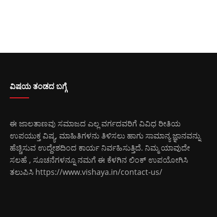
ವಿಷಯ ತಂಡದ ಬಗ್ಗೆ
ಈ ಜಾಲತಾಣವು ಸಮಾಜದ ಎಲ್ಲ ವರ್ಗದವರಿಗೆ ವಿವಿಧ ರೀತಿಯ
ಉಪಯುಕ್ತ ವಿಷ್ಯ, ಮಾಹಿತಿಗಳನು ತಿಳಿಸಲು ಹಾಗು ಸಾಮಾನ್ಯ ಜ್ಞಾನವನ್ನು
ಹೆಚ್ಚಿಸುವ ಉದ್ದೇಶದಿಂದ ಕಾರ್ಯ ನಿರ್ವಹಿಸುತ್ತಿದೆ. ನಿಮ್ಮ ಯಾವುದೇ
ಸಲಹೆ , ಸೂಚನೆಗಳನ್ನೂ ನಮಗೆ ಈ ಕೆಳಗಿನ ಲಿಂಕ್ ಉಪಯೋಗಿಸಿ
ತಲುಪಿಸಿ
https://www.vishaya.in/contact-us/