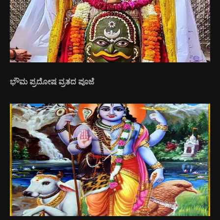
ಭೌಮ ಪ್ರದೋಷ ವ್ರತದ ಪೂಜೆ