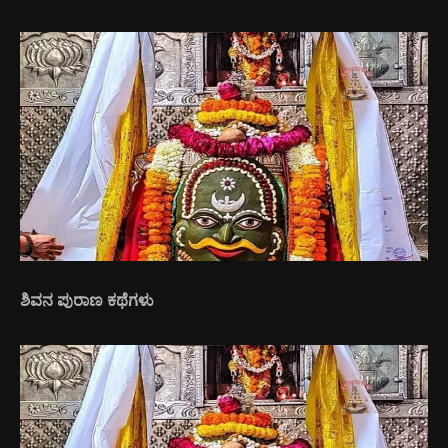
ಶಿವನ ಪುರಾಣ ಕಥೆಗಳು