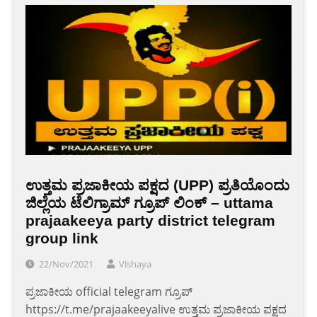
ಉತ್ತಮ ಪ್ರಜಾಕೀಯ ಪಕ್ಷದ (UPP) ಪ್ರತಿಯೊಂದು
ಜಿಲ್ಲೆಯ ಟೆಲಿಗ್ರಾಮ್ ಗ್ರೂಪ್ ಲಿಂಕ್ – uttama
prajaakeeya party district telegram
group link
22/Nov/2021
Vishaya
ಪ್ರಜಾಕೀಯ official telegram ಗ್ರೂಪ್
https://t.me/prajaakeeyalive ಉತ್ತಮ ಪ್ರಜಾಕೀಯ ಪಕ್ಷದ