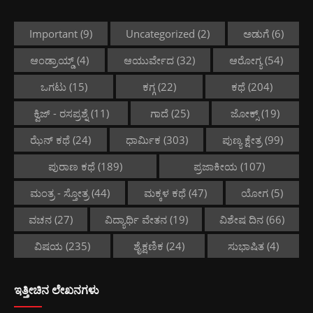
Important
(9)
Uncategorized
(2)
ಅಡುಗೆ
(6)
ಆಂಡ್ರಾಯ್ಡ್
(4)
ಆಯುರ್ವೇದ
(32)
ಆರೋಗ್ಯ
(54)
ಒಗಟು
(15)
ಕಗ್ಗ
(22)
ಕಥೆ
(204)
ಕ್ವಿಜ್ - ರಸಪ್ರಶ್ನೆ
(11)
ಗಾದೆ
(25)
ಜೋಕ್ಸ್
(19)
ಝೆನ್ ಕಥೆ
(24)
ಧಾರ್ಮಿಕ
(303)
ಪುಣ್ಯ ಕ್ಷೇತ್ರ
(99)
ಪುರಾಣ ಕಥೆ
(189)
ಪ್ರಜಾಕೀಯ
(107)
ಮಂತ್ರ - ಸ್ತೋತ್ರ
(44)
ಮಕ್ಕಳ ಕಥೆ
(47)
ಯೋಗ
(5)
ವಚನ
(27)
ವಿದ್ಯಾರ್ಥಿ ವೇತನ
(19)
ವಿಶೇಷ ದಿನ
(66)
ವಿಷಯ
(235)
ಶೈಕ್ಷಣಿಕ
(24)
ಸುಭಾಷಿತ
(4)
ಇತ್ತೀಚಿನ ಲೇಖನಗಳು