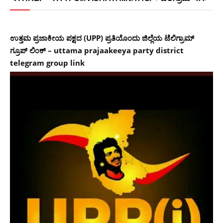
ಉತ್ತಮ ಪ್ರಜಾಕೀಯ ಪಕ್ಷದ (UPP) ಪ್ರತಿಯೊಂದು ಜಿಲ್ಲೆಯ ಟೆಲಿಗ್ರಾಮ್
ಗ್ರೂಪ್ ಲಿಂಕ್ – uttama prajaakeeya party district
telegram group link