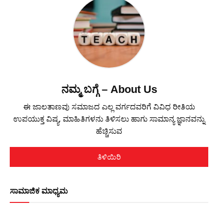
ನಮ್ಮ ಬಗ್ಗೆ – About Us
ಈ ಜಾಲತಾಣವು ಸಮಾಜದ ಎಲ್ಲ ವರ್ಗದವರಿಗೆ ವಿವಿಧ ರೀತಿಯ
ಉಪಯುಕ್ತ ವಿಷ್ಯ, ಮಾಹಿತಿಗಳನು ತಿಳಿಸಲು ಹಾಗು ಸಾಮಾನ್ಯ ಜ್ಞಾನವನ್ನು
ಹೆಚ್ಚಿಸುವ
ತಿಳಿಯಿರಿ
ಸಾಮಾಜಿಕ ಮಾಧ್ಯಮ