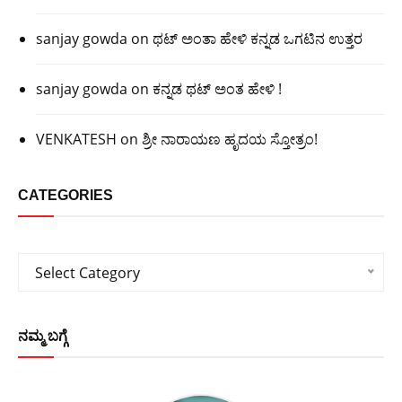
sanjay gowda
on
ಥಟ್ ಅಂತಾ ಹೇಳಿ ಕನ್ನಡ ಒಗಟಿನ ಉತ್ತರ
sanjay gowda
on
ಕನ್ನಡ ಥಟ್ ಅಂತ ಹೇಳಿ !
VENKATESH
on
ಶ್ರೀ ನಾರಾಯಣ ಹೃದಯ ಸ್ತೋತ್ರಂ!
CATEGORIES
Categories
Select Category
ನಮ್ಮ ಬಗ್ಗೆ