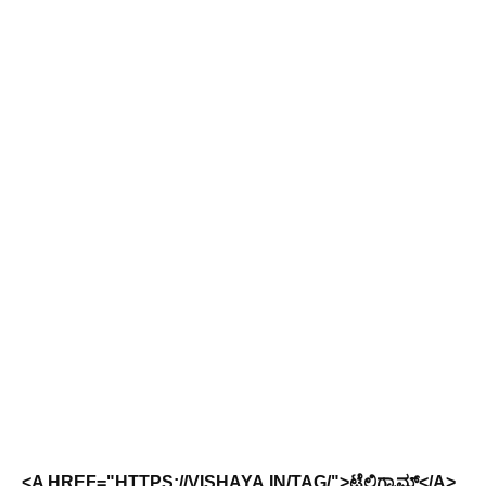
<A HREF="HTTPS://VISHAYA.IN/TAG/">ಟೆಲಿಗ್ರಾಮ್</A>