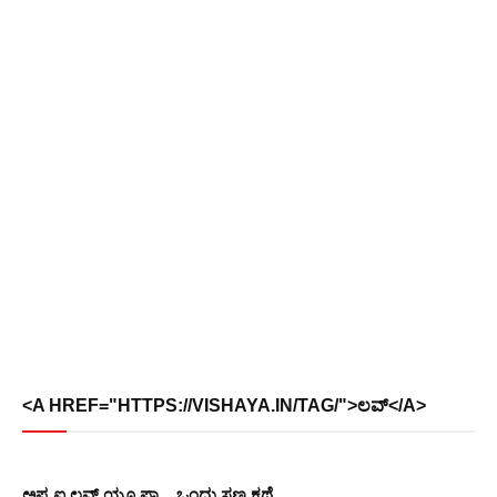
<A HREF="HTTPS://VISHAYA.IN/TAG/">ಲವ್</A>
ಅಪ್ಪ ಐ ಲವ್ ಯೂ ಪಾ .. ಒಂದು ಸಣ್ಣ ಕಥೆ