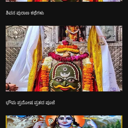
ಶಿವನ ಪುರಾಣ ಕಥೆಗಳು
ಭೌಮ ಪ್ರದೋಷ ವ್ರತದ ಪೂಜೆ