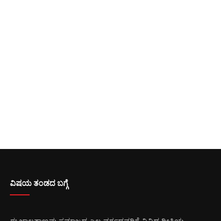
ವಿಷಯ ತಂಡದ ಬಗ್ಗೆ
ಈ ಜಾಲತಾಣವು ಸಮಾಜದ ಎಲ್ಲ ವರ್ಗದವರಿಗೆ ವಿವಿಧ ರೀತಿಯ