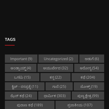
TAGS
Important
(9)
Uncategorized
(2)
ಅಡುಗೆ
(6)
ಆಂಡ್ರಾಯ್ಡ್
(4)
ಆಯುರ್ವೇದ
(32)
ಆರೋಗ್ಯ
(54)
ಒಗಟು
(15)
ಕಗ್ಗ
(22)
ಕಥೆ
(204)
ಕ್ವಿಜ್ - ರಸಪ್ರಶ್ನೆ
(11)
ಗಾದೆ
(25)
ಜೋಕ್ಸ್
(19)
ಝೆನ್ ಕಥೆ
(24)
ಧಾರ್ಮಿಕ
(303)
ಪುಣ್ಯ ಕ್ಷೇತ್ರ
(99)
ಪುರಾಣ ಕಥೆ
(189)
ಪ್ರಜಾಕೀಯ
(107)