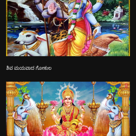
ಶಿವ ಮಯವಾದ ಗೋಕುಲ