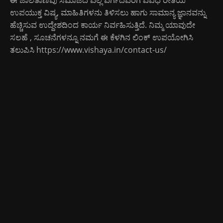
ಉಪಯುಕ್ತ ವಿಷ್ಯ, ಮಾಹಿತಿಗಳನು ತಿಳಿಸಲು ಹಾಗು ಸಾಮಾನ್ಯ ಜ್ಞಾನವನ್ನು
ಹೆಚ್ಚಿಸುವ ಉದ್ದೇಶದಿಂದ ಕಾರ್ಯ ನಿರ್ವಹಿಸುತ್ತಿದೆ. ನಿಮ್ಮ ಯಾವುದೇ
ಸಲಹೆ , ಸೂಚನೆಗಳನ್ನೂ ನಮಗೆ ಈ ಕೆಳಗಿನ ಲಿಂಕ್ ಉಪಯೋಗಿಸಿ
ತಲುಪಿಸಿ
https://www.vishaya.in/contact-us/