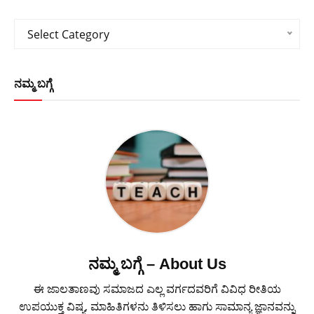
Categories
Select Category
ನಮ್ಮ ಬಗ್ಗೆ
ನಮ್ಮ ಬಗ್ಗೆ – About Us
ಈ ಜಾಲತಾಣವು ಸಮಾಜದ ಎಲ್ಲ ವರ್ಗದವರಿಗೆ ವಿವಿಧ ರೀತಿಯ
ಉಪಯುಕ್ತ ವಿಷ್ಯ, ಮಾಹಿತಿಗಳನು ತಿಳಿಸಲು ಹಾಗು ಸಾಮಾನ್ಯ ಜ್ಞಾನವನ್ನು