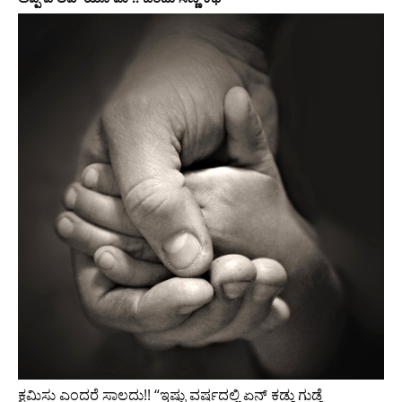
ಕ್ಷಮಿಸು ಎಂದರೆ ಸಾಲದು!! “ಇಷ್ಟು ವರ್ಷದಲ್ಲಿ ಏನ್ ಕಡ್ಡು ಗುಡ್ಡೆ